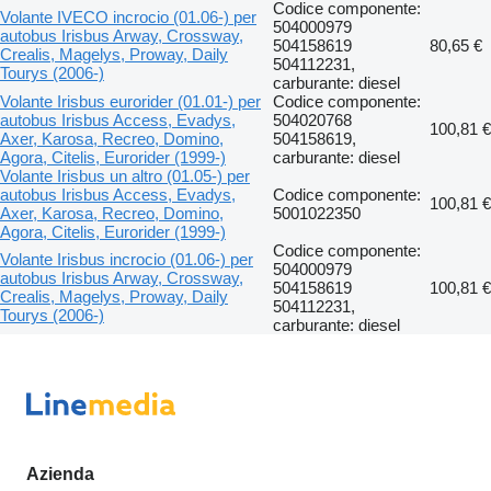
Codice componente:
Volante IVECO incrocio (01.06-) per
504000979
autobus Irisbus Arway, Crossway,
504158619
80,65 €
Crealis, Magelys, Proway, Daily
504112231,
Tourys (2006-)
carburante: diesel
Volante Irisbus eurorider (01.01-) per
Codice componente:
autobus Irisbus Access, Evadys,
504020768
100,81 €
Axer, Karosa, Recreo, Domino,
504158619,
Agora, Citelis, Eurorider (1999-)
carburante: diesel
Volante Irisbus un altro (01.05-) per
autobus Irisbus Access, Evadys,
Codice componente:
100,81 €
Axer, Karosa, Recreo, Domino,
5001022350
Agora, Citelis, Eurorider (1999-)
Codice componente:
Volante Irisbus incrocio (01.06-) per
504000979
autobus Irisbus Arway, Crossway,
504158619
100,81 €
Crealis, Magelys, Proway, Daily
504112231,
Tourys (2006-)
carburante: diesel
Azienda