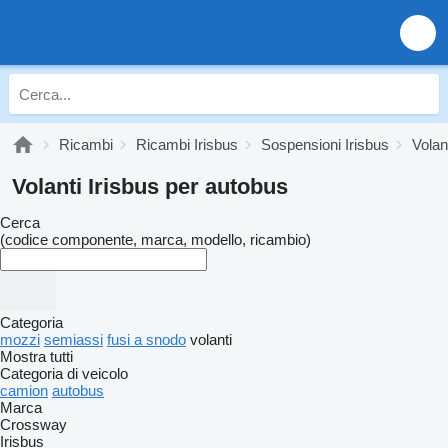
Ricambi
Ricambi Irisbus
Sospensioni Irisbus
Volan
Volanti Irisbus per autobus
Cerca
(codice componente, marca, modello, ricambio)
Categoria
mozzi
semiassi
fusi a snodo
volanti
Mostra tutti
Categoria di veicolo
camion
autobus
Marca
Crossway
Irisbus