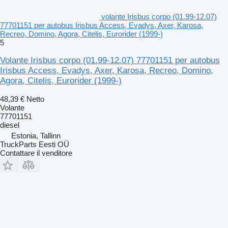
volante Irisbus corpo (01.99-12.07)
77701151 per autobus Irisbus Access, Evadys, Axer, Karosa,
Recreo, Domino, Agora, Citelis, Eurorider (1999-)
5
Volante Irisbus corpo (01.99-12.07) 77701151 per autobus
Irisbus Access, Evadys, Axer, Karosa, Recreo, Domino,
Agora, Citelis, Eurorider (1999-)
48,39 €
Netto
Volante
77701151
diesel
Estonia, Tallinn
TruckParts Eesti OÜ
Contattare il venditore