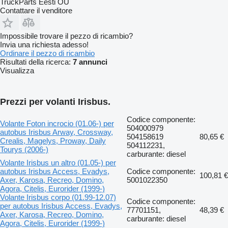
TruckParts Eesti OÜ
Contattare il venditore
Impossibile trovare il pezzo di ricambio?
Invia una richiesta adesso!
Ordinare il pezzo di ricambio
Risultati della ricerca:
7 annunci
Visualizza
Prezzi per volanti Irisbus.
Codice componente:
Volante Foton incrocio (01.06-) per
504000979
autobus Irisbus Arway, Crossway,
504158619
80,65 €
Crealis, Magelys, Proway, Daily
504112231,
Tourys (2006-)
carburante: diesel
Volante Irisbus un altro (01.05-) per
autobus Irisbus Access, Evadys,
Codice componente:
100,81 €
Axer, Karosa, Recreo, Domino,
5001022350
Agora, Citelis, Eurorider (1999-)
Volante Irisbus corpo (01.99-12.07)
Codice componente:
per autobus Irisbus Access, Evadys,
77701151,
48,39 €
Axer, Karosa, Recreo, Domino,
carburante: diesel
Agora, Citelis, Eurorider (1999-)