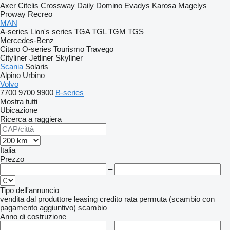
Axer
Citelis
Crossway
Daily
Domino
Evadys
Karosa
Magelys
Proway
Recreo
MAN
A-series
Lion's series
TGA
TGL
TGM
TGS
Mercedes-Benz
Citaro
O-series
Tourismo
Travego
Cityliner
Jetliner
Skyliner
Scania
Solaris
Alpino
Urbino
Volvo
7700
9700
9900
B-series
Mostra tutti
Ubicazione
Ricerca a raggiera
Italia
Prezzo
–
Tipo dell'annuncio
vendita
dal produttore
leasing
credito
rata
permuta (scambio con
pagamento aggiuntivo)
scambio
Anno di costruzione
–