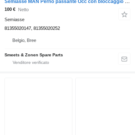
Semiasse MAN Perno passante Occ con bloccaggio 81355020147 per camion
100 €
Netto
Semiasse
81355020147, 81355020252
Belgio, Bree
Smeets & Zonen Spare Parts