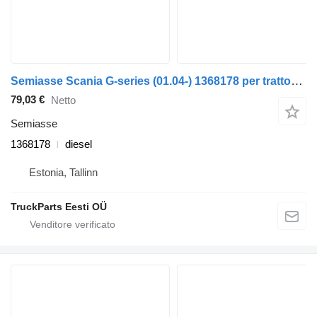
Semiasse Scania G-series (01.04-) 1368178 per trattore stradale Scania P,G,R,T-series (2004-2017)
79,03 €
Netto
Semiasse
1368178
diesel
Estonia, Tallinn
TruckParts Eesti OÜ