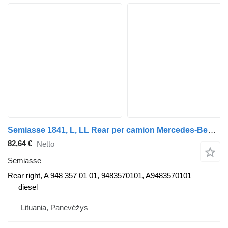
Semiasse 1841, L, LL Rear per camion Mercedes-Benz ACTROS MP2 / MP3
82,64 €
Netto
Semiasse
Rear right, A 948 357 01 01, 9483570101, A9483570101
diesel
Lituania, Panevėžys