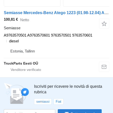
Semiasse Mercedes-Benz Atego 1223 (01.98-12.04) A9763570501 per trattore stradale Mercedes-Benz Atego, Atego 2, Atego 3 (1996-)
100,81 €
Netto
Semiasse
A9763570501 A9763570601 9763570501 9763570601
diesel
Estonia, Tallinn
TruckParts Eesti OÜ
Iscriviti per ricevere le novità di questa
rubrica
semiassi
Fiat