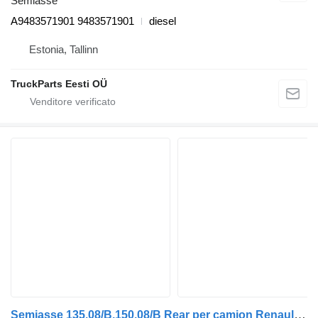
Semiasse
A9483571901 9483571901
diesel
Estonia, Tallinn
TruckParts Eesti OÜ
Semiasse 135.08/B,150.08/B Rear per camion Renault Midlum