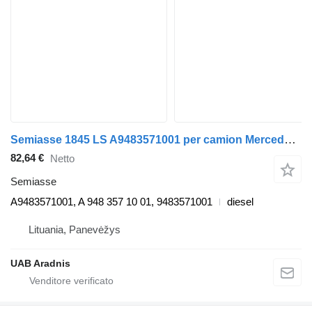
Semiasse 1845 LS A9483571001 per camion Mercedes-Benz ACTROS MP4
82,64 €
Netto
Semiasse
A9483571001, A 948 357 10 01, 9483571001
diesel
Lituania, Panevėžys
UAB Aradnis