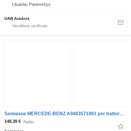
Lituania, Panevėžys
UAB Aradnis
Semiasse MERCEDE-BENZ A9483571901 per trattore stradale Mercedes-Benz Actros MP5 (2019-)
148,39 €
Netto