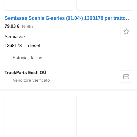
Semiasse Scania G-series (01.04-) 1368178 per trattore stradale Scania P,G,R,T-series (2004-2017)
79,03 €
Netto
Semiasse
1368178
diesel
Estonia, Tallinn
TruckParts Eesti OÜ