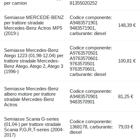
per camion
81355020252
Semiasse MERCEDE-BENZ
Codice componente:
per trattore stradale
A9483571901
148,39 €
Mercedes-Benz Actros MP5
9483571901,
(2019-)
carburante: diesel
Codice componente:
Semiasse Mercedes-Benz
A9763570501
Atego 1223 (01.98-12.04) per
A9763570601
trattore stradale Mercedes-
100,81 €
9763570501
Benz Atego, Atego 2, Atego 3
9763570601,
(1996-)
carburante: diesel
Semiasse Mercedes-Benz
Codice componente:
albero motore per trattore
A9483570901
81,25 €
stradale Mercedes-Benz
9483570901
Actros
Semiasse Scania G-series
Codice componente:
(01.04-) per trattore stradale
1368178, carburante:
79,03 €
Scania P,G,R,T-series (2004-
diesel
2017)