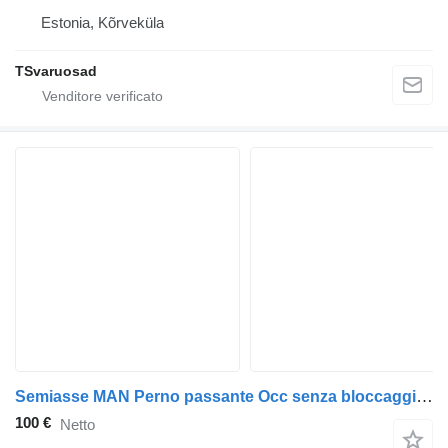
Estonia, Kõrveküla
TSvaruosad
Semiasse MAN Perno passante Occ senza bloccaggio 81355020146 per camion
100 €
Netto