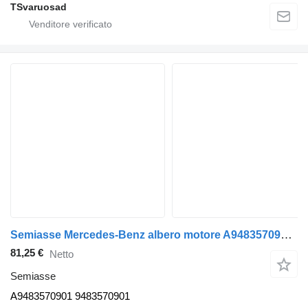
TSvaruosad
Semiasse Mercedes-Benz albero motore A9483570901 per trattore stradale Mercedes-Benz Actros
81,25 €
Netto
Semiasse
A9483570901 9483570901