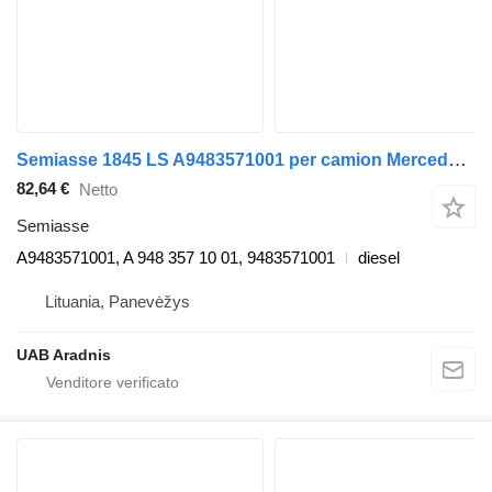
Semiasse 1845 LS A9483571001 per camion Mercedes-Benz ACTROS MP4
82,64 €
Netto
Semiasse
A9483571001, A 948 357 10 01, 9483571001
diesel
Lituania, Panevėžys
UAB Aradnis