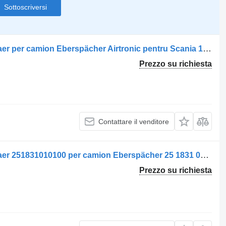
Sottoscriversi
Riscaldatore autonomo Încălzitor de aer per camion Eberspächer Airtronic pentru Scania 1851020 1895955 1728270 1724826 154845 1463893
Prezzo su richiesta
Contattare il venditore
Riscaldatore autonomo Incalzitor de aer 251831010100 per camion Eberspächer 25 1831 01 01 00/2, 20V, E 105
Prezzo su richiesta