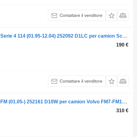
Contattare il venditore
Riscaldatore autonomo Eberspächer Serie 4 114 (01.95-12.04) 252092 D1LC per camion Scania 4-series (1995-2006)
190 €
Contattare il venditore
Riscaldatore autonomo Eberspächer FM (01.05-) 252161 D10W per camion Volvo FM7-FM12, FM, FMX (1998-2014)
310 €