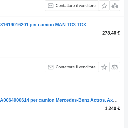
Contattare il venditore
r 81619016201 per camion MAN TG3 TGX
278,40 €
Contattare il venditore
Riscaldatore autonomo Eberspächer A0064900614 per camion Mercedes-Benz Actros, Axor MP1, MP2, MP3 (1996-2014)
1.240 €