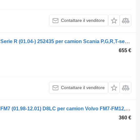
Contattare il venditore
Riscaldatore autonomo Eberspächer Serie R (01.04-) 252435 per camion Scania P,G,R,T-series (2004-2017)
655 €
Contattare il venditore
Riscaldatore autonomo Eberspächer FM7 (01.98-12.01) D8LC per camion Volvo FM7-FM12, FM, FMX (1998-2014)
360 €