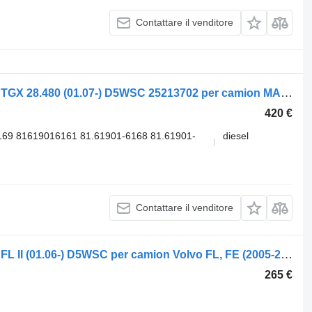
Contattare il venditore
Riscaldatore autonomo Eberspächer TGX 28.480 (01.07-) D5WSC 25213702 per camion MAN TGL, TGM, TGS, TGX (2005-2021)
420 €
9 81619016161 81.61901-6168 81.61901-
diesel
Contattare il venditore
Riscaldatore autonomo Eberspächer FL II (01.06-) D5WSC per camion Volvo FL, FE (2005-2014)
265 €