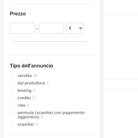
Estonia
Ucraina
Romania
Prezzo
Portogallo
Lituania
–
Danimarca
Polonia
Germania
Tipo dell'annuncio
vendita
dal produttore
leasing
credito
rata
permuta (scambio con pagamento
aggiuntivo)
scambio