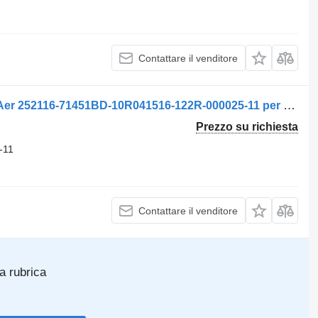
Contattare il venditore
Riscaldatore autonomo Încălzitor de Aer 252116-71451BD-10R041516-122R-000025-11 per camion Eberspächer Airtronic D2 pentru Scania 252116 71451BD 10R041516 122R-000025
Prezzo su richiesta
-11
Contattare il venditore
ta rubrica