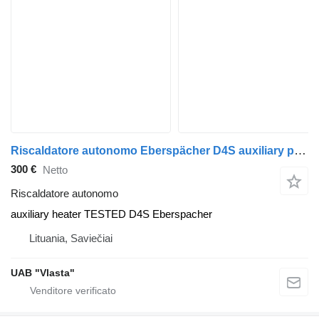
Riscaldatore autonomo Eberspächer D4S auxiliary per trattore stradale MAN TGA,TGX
300 €
Netto
Riscaldatore autonomo
auxiliary heater TESTED D4S Eberspacher
Lituania, Saviečiai
UAB "Vlasta"