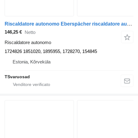
Riscaldatore autonomo Eberspächer riscaldatore ausiliario 1724826 per trattore stradale Scania P380
146,25 €
Netto
Riscaldatore autonomo
1724826 1851020, 1895955, 1728270, 154845
Estonia, Kõrveküla
TSvaruosad