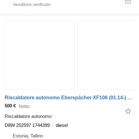
Riscaldatore autonomo Eberspächer XF106 (01.14-) D8W 252597 per trattore stradale DAF XF106 (2014-)
500 €
Netto
Riscaldatore autonomo
D8W 252597 1744399
diesel
Estonia, Tallinn