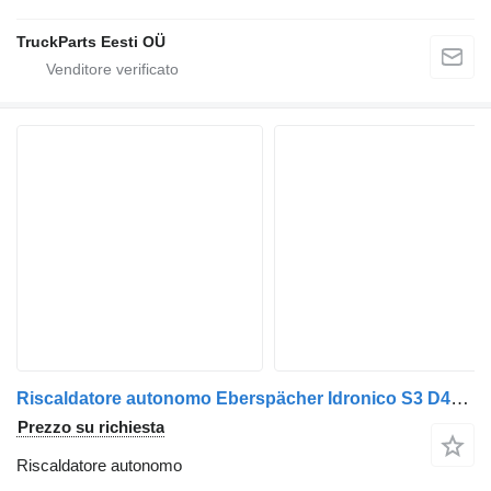
TruckParts Eesti OÜ
Riscaldatore autonomo Eberspächer Idronico S3 D4A 81619016201 per trattore stradale MAN TGX
Prezzo su richiesta
Riscaldatore autonomo