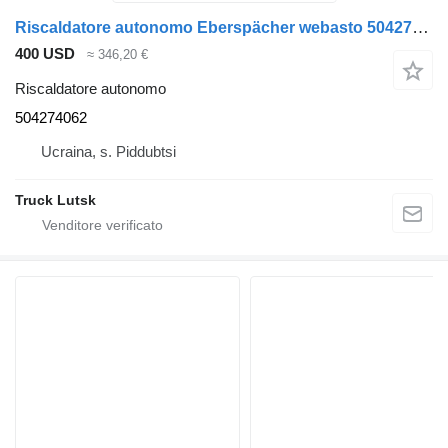
Riscaldatore autonomo Eberspächer webasto 504274062 per trattore stradale IVECO Stralis
400 USD
≈ 346,20 €
Riscaldatore autonomo
504274062
Ucraina, s. Piddubtsi
Truck Lutsk