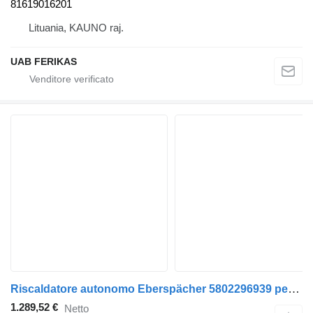
81619016201
Lituania, KAUNO raj.
UAB FERIKAS
Riscaldatore autonomo Eberspächer 5802296939 per trattore stradale IVECO Stralis, Trakker (2002-)
1.289,52 €
Netto