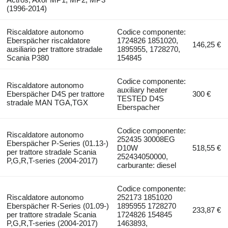
(1996-2014)
Riscaldatore autonomo
Codice componente:
Eberspächer riscaldatore
1724826 1851020,
146,25 €
ausiliario per trattore stradale
1895955, 1728270,
Scania P380
154845
Codice componente:
Riscaldatore autonomo
auxiliary heater
Eberspächer D4S per trattore
300 €
TESTED D4S
stradale MAN TGA,TGX
Eberspacher
Codice componente:
Riscaldatore autonomo
252435 30008EG
Eberspächer P-Series (01.13-)
D10W
518,55 €
per trattore stradale Scania
252434050000,
P,G,R,T-series (2004-2017)
carburante: diesel
Codice componente:
Riscaldatore autonomo
252173 1851020
Eberspächer R-Series (01.09-)
1895955 1728270
233,87 €
per trattore stradale Scania
1724826 154845
P,G,R,T-series (2004-2017)
1463893,