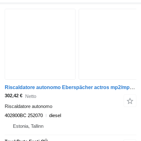
Riscaldatore autonomo Eberspächer actros mp2/mp3 1844 (01.02-) 402800BC per trattore stradale Mercedes-Benz Actros, Axor MP1, MP2, MP3 (1996-2014)
302,42 €
Netto
Riscaldatore autonomo
402800BC 252070
diesel
Estonia, Tallinn