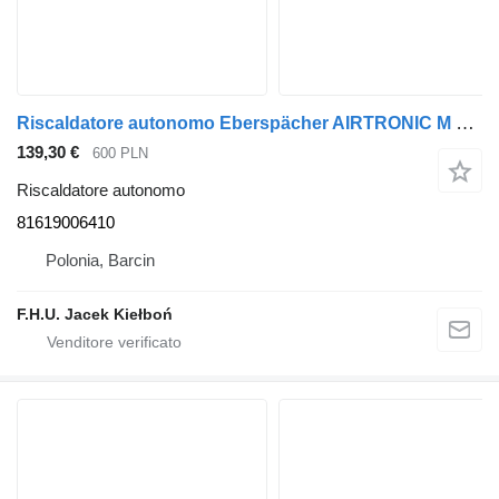
Riscaldatore autonomo Eberspächer AIRTRONIC M D4S 81619006410 per trattore stradale MAN
139,30 €
600 PLN
Riscaldatore autonomo
81619006410
Polonia, Barcin
F.H.U. Jacek Kiełboń