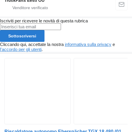
TruckParts Eesti OÜ
Iscriviti per ricevere le novità di questa rubrica
Sottoscriversi
Cliccando qui, accettate la nostra
informativa sulla privacy
e
l'accordo per gli utenti
.
Riscaldatore autonomo Eberspächer TGX 18.480 (01.07-) 252113100100 per trattore stradale MAN TGL, TGM, TGS, TGX (2005-2021)