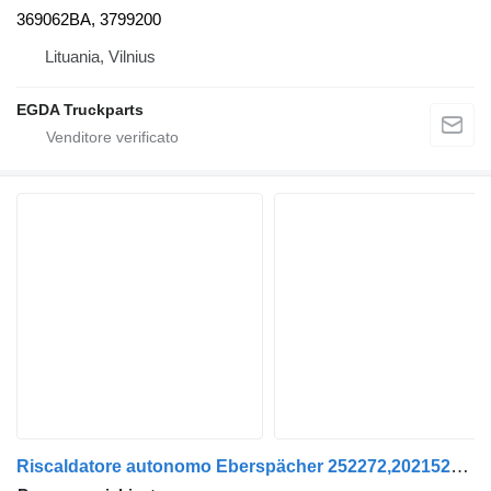
369062BA, 3799200
Lituania, Vilnius
EGDA Truckparts
Riscaldatore autonomo Eberspächer 252272,202152CC per trattore stradale DAF XF 105 | 05