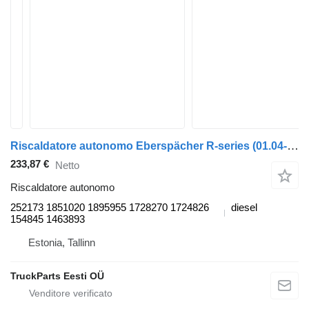
Riscaldatore autonomo Eberspächer R-series (01.04-) 252173 per trattore stradale Scania P,G,R,T-series (2004-2017)
233,87 €
Netto
Riscaldatore autonomo
252173 1851020 1895955 1728270 1724826
diesel
154845 1463893
Estonia, Tallinn
TruckParts Eesti OÜ