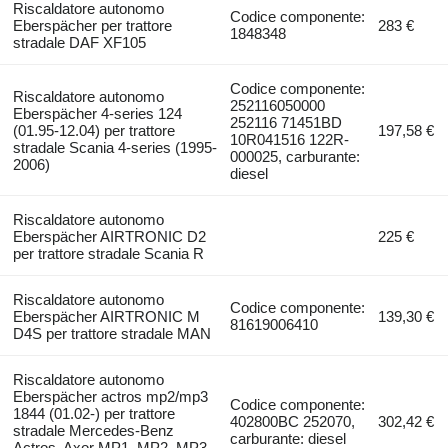
Riscaldatore autonomo
Codice componente:
Eberspächer per trattore
283 €
1848348
stradale DAF XF105
Codice componente:
Riscaldatore autonomo
252116050000
Eberspächer 4-series 124
252116 71451BD
(01.95-12.04) per trattore
197,58 €
10R041516 122R-
stradale Scania 4-series (1995-
000025, carburante:
2006)
diesel
Riscaldatore autonomo
Eberspächer AIRTRONIC D2
225 €
per trattore stradale Scania R
Riscaldatore autonomo
Codice componente:
Eberspächer AIRTRONIC M
139,30 €
81619006410
D4S per trattore stradale MAN
Riscaldatore autonomo
Eberspächer actros mp2/mp3
Codice componente:
1844 (01.02-) per trattore
402800BC 252070,
302,42 €
stradale Mercedes-Benz
carburante: diesel
Actros, Axor MP1, MP2, MP3