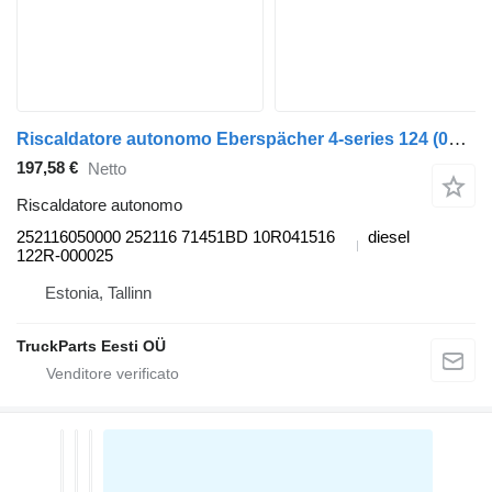
Riscaldatore autonomo Eberspächer 4-series 124 (01.95-12.04) 252116050000 per trattore stradale Scania 4-series (1995-2006)
197,58 €
Netto
Riscaldatore autonomo
252116050000 252116 71451BD 10R041516
diesel
122R-000025
Estonia, Tallinn
TruckParts Eesti OÜ