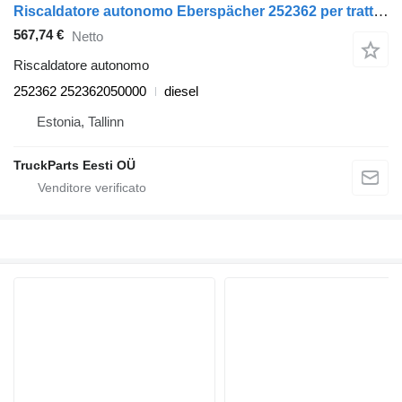
Riscaldatore autonomo Eberspächer 252362 per trattore stradale Volvo FL, FE (2005-2014)
567,74 €
Netto
Riscaldatore autonomo
252362 252362050000
diesel
Estonia, Tallinn
TruckParts Eesti OÜ