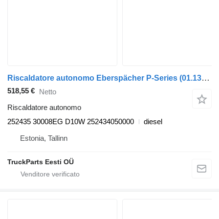
Riscaldatore autonomo Eberspächer P-Series (01.13-) 252435 per trattore stradale Scania P,G,R,T-series (2004-2017)
518,55 €
Netto
Riscaldatore autonomo
252435 30008EG D10W 252434050000
diesel
Estonia, Tallinn
TruckParts Eesti OÜ