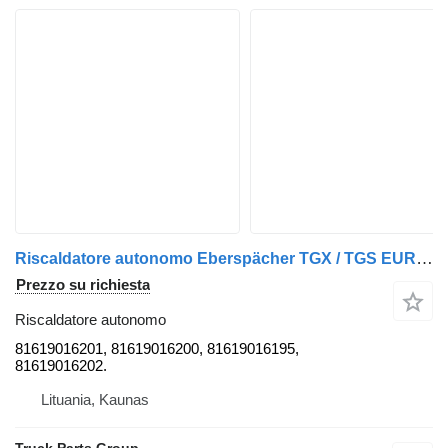
Riscaldatore autonomo Eberspächer TGX / TGS EURO6 emissioni modello TG3 cabina riscaldatore diesel, webasto, e 81619016201 per trattore stradale MAN TGX / TGS
Prezzo su richiesta
Riscaldatore autonomo
81619016201, 81619016200, 81619016195,
81619016202.
Lituania, Kaunas