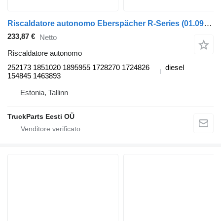
Riscaldatore autonomo Eberspächer R-Series (01.09-) 252173 per trattore stradale Scania P,G,R,T-series (2004-2017)
233,87 €
Netto
Riscaldatore autonomo
252173 1851020 1895955 1728270 1724826
diesel
154845 1463893
Estonia, Tallinn
TruckParts Eesti OÜ