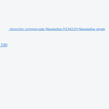
rimorchio commerciale Niewiadów H13421H Niewiadów single
 230