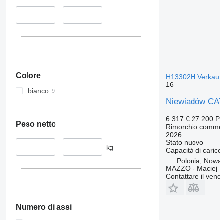
–
Colore
H13302H Verkau
16
bianco
Niewiadów CA
6.317 €
27.200 
Peso netto
Rimorchio comme
2026
Stato
nuovo
–
kg
Capacità di caric
Polonia, Nowa
MAZZO - Maciej 
Contattare il vend
Numero di assi