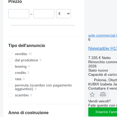
Prezzo
–
axle commercial 
6
Tipo dell'annuncio
Niewiadów H13
vendita
7.335 €
Netto
dal produttore
Rimorchio comme
2026
leasing
Stato
nuovo
credito
Capacità di caric
rata
Polonia, Olsz
KUBIX Izabela J
permuta (scambio con pagamento
Contattare il vend
aggiuntivo)
scambio
Vendi veicoli?
Fate questo con 
Inserire l'an
Anno di costruzione