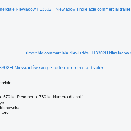
rimorchio commerciale Niewiadów H13302H Niewiadów si
302H Niewiadów single axle commercial trailer
rciale
o
570 kg
Peso netto
730 kg
Numero di assi
1
tyn
ablonowska
itore