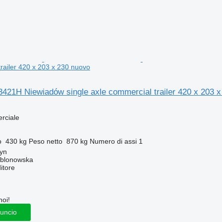
trailer 420 x 203 x 230 nuovo
421H Niewiadów single axle commercial trailer 420 x 203 x
rciale
o
430 kg
Peso netto
870 kg
Numero di assi
1
tyn
ablonowska
itore
noi!
nuncio