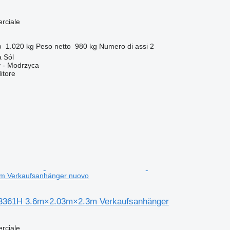
rciale
o
1.020 kg
Peso netto
980 kg
Numero di assi
2
 Sól
 - Modrzyca
itore
m Verkaufsanhänger nuovo
3361H 3.6m×2.03m×2.3m Verkaufsanhänger
rciale