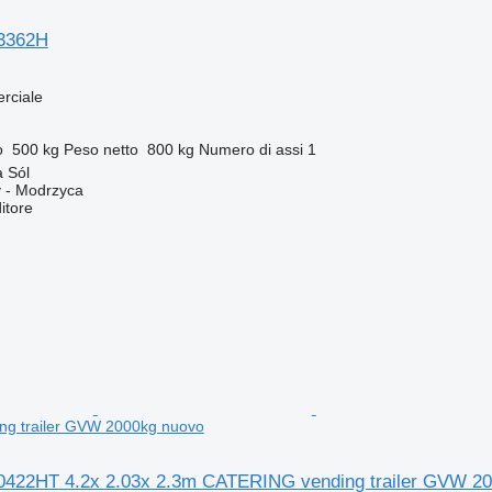
3362H
rciale
o
500 kg
Peso netto
800 kg
Numero di assi
1
 Sól
 - Modrzyca
itore
g trailer GVW 2000kg nuovo
0422HT 4.2x 2.03x 2.3m CATERING vending trailer GVW 2