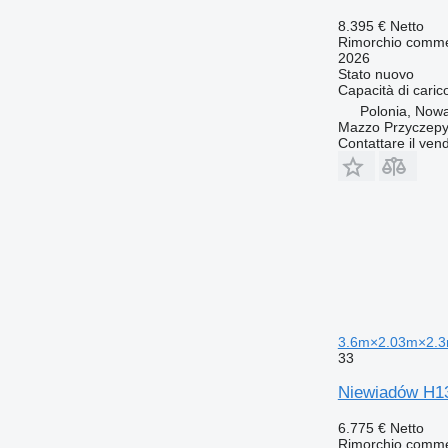
8.395 €
Netto
Rimorchio comme
2026
Stato
nuovo
Capacità di caric
Polonia, Nowa
Mazzo Przyczepy
Contattare il vend
3.6m×2.03m×2.3
33
Niewiadów H1
6.775 €
Netto
Rimorchio comme