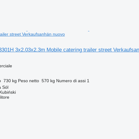
railer street Verkaufsanhän nuovo
301H 3x2.03x2.3m Mobile catering trailer street Verkaufsa
rciale
o
730 kg
Peso netto
570 kg
Numero di assi
1
 Sól
Kubiński
itore