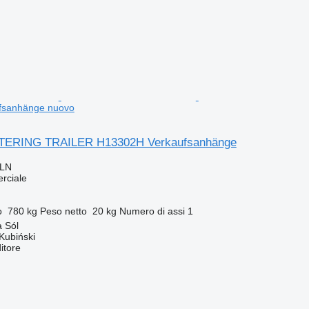
fsanhänge nuovo
TERING TRAILER H13302H Verkaufsanhänge
PLN
rciale
o
780 kg
Peso netto
20 kg
Numero di assi
1
 Sól
Kubiński
itore