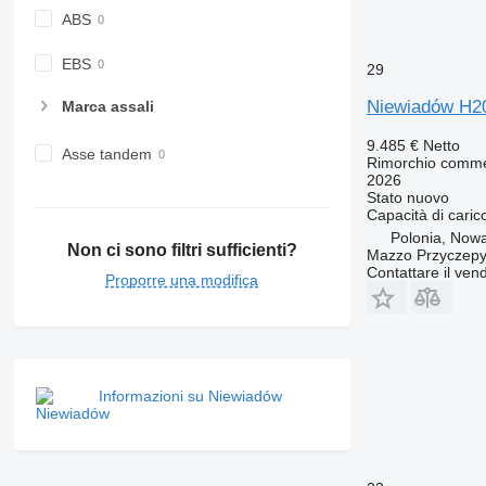
ABS
EBS
29
Niewiadów H2
Marca assali
9.485 €
Netto
Asse tandem
Rimorchio comme
2026
Stato
nuovo
Capacità di caric
Polonia, Nowa
Non ci sono filtri sufficienti?
Mazzo Przyczepy
Contattare il vend
Proporre una modifica
Informazioni su Niewiadów