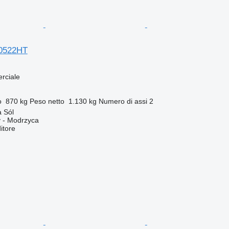
0522HT
rciale
o
870 kg
Peso netto
1.130 kg
Numero di assi
2
 Sól
 - Modrzyca
itore