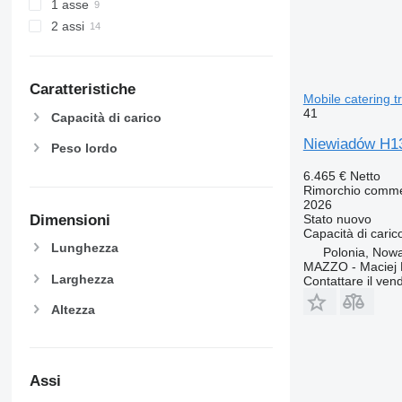
1 asse
2 assi
Caratteristiche
Mobile catering t
41
Capacità di carico
Niewiadów H13
Peso lordo
6.465 €
Netto
Rimorchio comme
2026
Dimensioni
Stato
nuovo
Capacità di caric
Lunghezza
Polonia, Nowa
MAZZO - Maciej 
Larghezza
Contattare il vend
Altezza
Assi