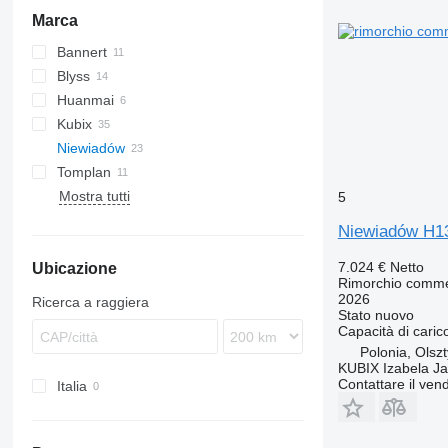
Marca
Bannert
Blyss
Huanmai
Kubix
Niewiadów
Tomplan
N-series
Mostra tutti
5
Niewiadów H13
7.024 €
Netto
Ubicazione
Rimorchio comme
2026
Ricerca a raggiera
Stato
nuovo
Capacità di caric
Polonia, Olsz
KUBIX Izabela J
Contattare il vend
Italia