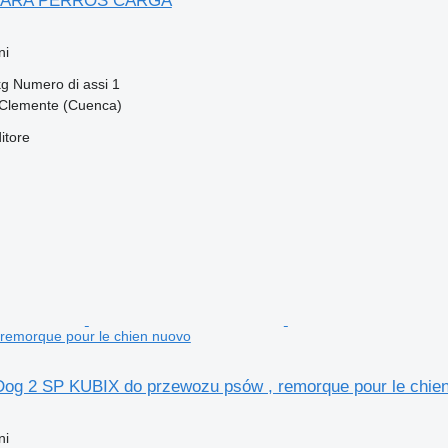
ARA PERROS CARGA
ni
kg
Numero di assi
1
Clemente (Cuenca)
itore
remorque pour le chien nuovo
og 2 SP KUBIX do przewozu psów , remorque pour le chie
ni