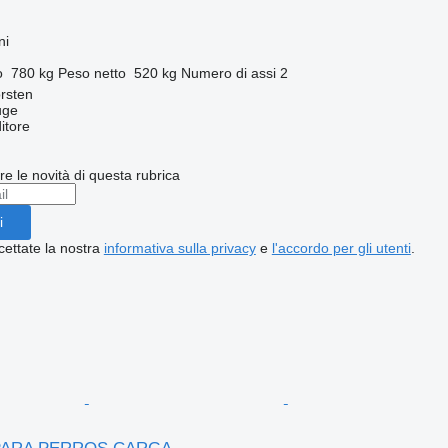
ni
o
780 kg
Peso netto
520 kg
Numero di assi
2
rsten
uge
itore
ere le novità di questa rubrica
i
cettate la nostra
informativa sulla privacy
e
l'accordo per gli utenti
.