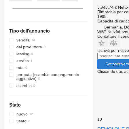
3.948,74 €
Netto
Rimorchio per ca
1998
Capacità di caric
Germania, Do
Tipo dell'annuncio
WST Nutzfahrze
Contattare il vend
vendita
dal produttore
Iscriviti per ricev
leasing
credito
Sottoscrivers
rata
Cliccando qui, ac
permuta (scambio con pagamento
aggiuntivo)
scambio
Stato
nuovo
10
usato