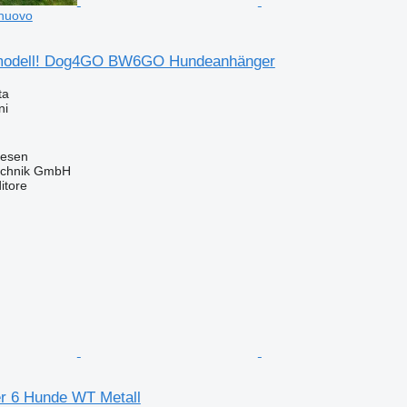
nuovo
modell! Dog4GO BW6GO Hundeanhänger
ta
ni
eesen
technik GmbH
itore
r 6 Hunde WT Metall