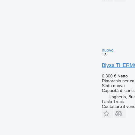
nuovo
13
Blyss THERMO 
6.300 €
Netto
Rimorchio per ca
Stato
nuovo
Capacità di caric
Ungheria, Bu
Laslo Truck
Contattare il vend