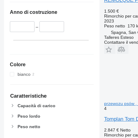
REMOLQUE P
1.500 €
Anno di costruzione
Rimorchio per ca
2023
Peso netto
170 
–
Spagna, San 
Talleres Esteso
Contattare il vend
Colore
bianco
Caratteristiche
przewozu psów , 
Capacità di carico
4
Peso lordo
Tomplan Tom D
Peso netto
2.847 €
Netto
Rimorchio per ca