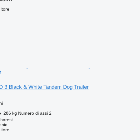
itore
o
3 Black & White Tandem Dog Trailer
ni
o
286 kg
Numero di assi
2
harest
ania
itore