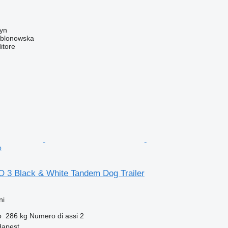
tyn
ablonowska
itore
o
3 Black & White Tandem Dog Trailer
ni
o
286 kg
Numero di assi
2
dapest