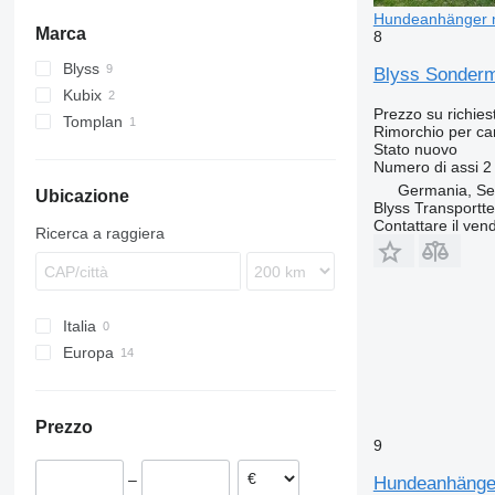
Hundeanhänger 
Marca
8
Blyss
Blyss Sonder
Kubix
Prezzo su richies
Tomplan
Rimorchio per ca
Stato
nuovo
Numero di assi
2
Germania, S
Ubicazione
Blyss Transport
Contattare il vend
Ricerca a raggiera
Italia
Europa
Romania
Ungheria
Prezzo
Polonia
9
Germania
–
Hundeanhänge
Spagna