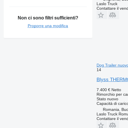
Laslo Truck
Contattare il vend
Non ci sono filtri sufficienti?
Proporre una modifica
Dog Trailer nuov
14
Blyss THERMO 
7.400 €
Netto
Rimorchio per ca
Stato
nuovo
Capacità di caric
Romania, Buc
Laslo Truck Rom
Contattare il vend