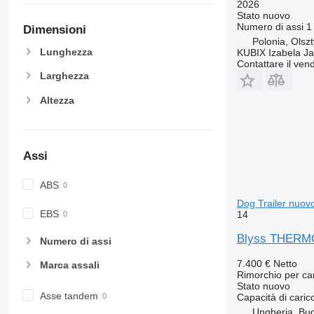
2026
Stato
nuovo
Numero di assi
1
Dimensioni
Polonia, Olsz
Lunghezza
KUBIX Izabela J
Contattare il vend
Larghezza
Altezza
Assi
ABS
Dog Trailer nuov
EBS
14
Blyss THERMO 
Numero di assi
7.400 €
Netto
Marca assali
Rimorchio per ca
Stato
nuovo
Asse tandem
Capacità di caric
Ungheria, Bu