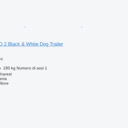
2 Black & White Dog Trailer
ni
o
180 kg
Numero di assi
1
harest
ania
itore