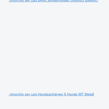
rimorchio per cani Blyss Sondermodell! Dog4GO BW6GO
rimorchio per cani Hundeanhänger 6 Hunde WT Metall