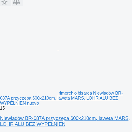
rimorchio bisarca Niewiadów BR-
087A przyczepa 600x210cm, laweta MARS, LOHR ALU BEZ
WYPEŁNIEN nuovo
15
Niewiadów BR-087A przyczepa 600x210cm, laweta MARS,
LOHR ALU BEZ WYPEŁNIEN