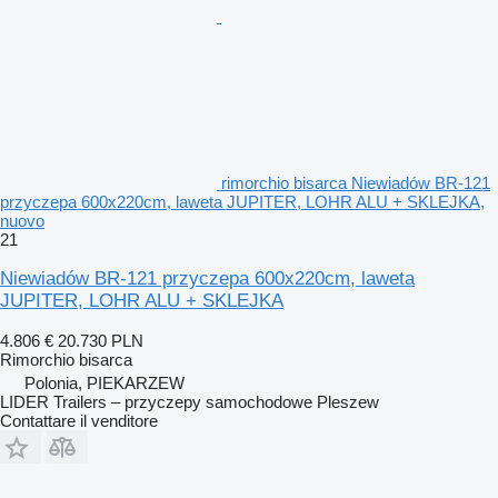
rimorchio bisarca Niewiadów BR-121
przyczepa 600x220cm, laweta JUPITER, LOHR ALU + SKLEJKA,
nuovo
21
Niewiadów BR-121 przyczepa 600x220cm, laweta
JUPITER, LOHR ALU + SKLEJKA
4.806 €
20.730 PLN
Rimorchio bisarca
Polonia, PIEKARZEW
LIDER Trailers – przyczepy samochodowe Pleszew
Contattare il venditore