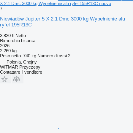
X 2.1 Dmc 3000 kg Wypełnienie alu ryfel 195R13C nuovo
7
Niewiadów Jupiter 5 X 2.1 Dmc 3000 kg Wypełnienie alu
ryfel 195R13C
3.820 €
Netto
Rimorchio bisarca
2026
2.260 kg
Peso netto
740 kg
Numero di assi
2
Polonia, Chojny
WITMAR Przyczepy
Contattare il venditore