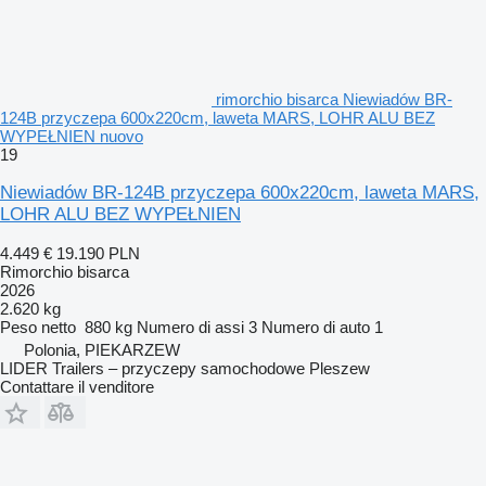
rimorchio bisarca Niewiadów BR-
124B przyczepa 600x220cm, laweta MARS, LOHR ALU BEZ
WYPEŁNIEN nuovo
19
Niewiadów BR-124B przyczepa 600x220cm, laweta MARS,
LOHR ALU BEZ WYPEŁNIEN
4.449 €
19.190 PLN
Rimorchio bisarca
2026
2.620 kg
Peso netto
880 kg
Numero di assi
3
Numero di auto
1
Polonia, PIEKARZEW
LIDER Trailers – przyczepy samochodowe Pleszew
Contattare il venditore