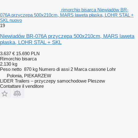
rimorchio bisarca Niewiadów BR-
076A przyczepa 500x210cm, MARS laweta płaska, LOHR STAL +
SKL nuovo
19
Niewiadów BR-076A przyczepa 500x210cm, MARS laweta
płaska, LOHR STAL + SKL
3.637 €
15.690 PLN
Rimorchio bisarca
2.130 kg
Peso netto
870 kg
Numero di assi
2
Marca cassone
Lohr
Polonia, PIEKARZEW
LIDER Trailers – przyczepy samochodowe Pleszew
Contattare il venditore