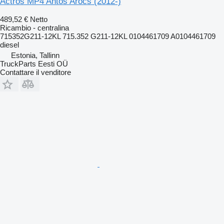
Actros MP4 Antos Arocs (2012-)
489,52 €
Netto
Ricambio - centralina
715352G211-12KL 715.352 G211-12KL 0104461709 A0104461709
diesel
Estonia, Tallinn
TruckParts Eesti OÜ
Contattare il venditore