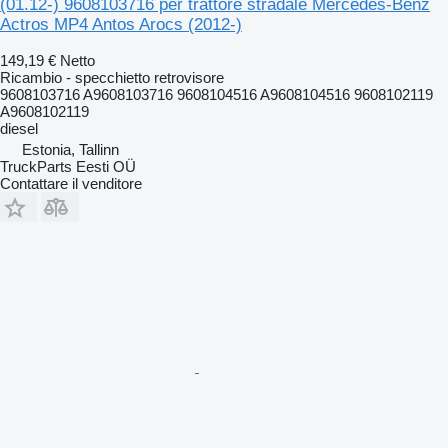
(01.12-) 9608103716 per trattore stradale Mercedes-Benz
Actros MP4 Antos Arocs (2012-)
149,19 €
Netto
Ricambio - specchietto retrovisore
9608103716 A9608103716 9608104516 A9608104516 9608102119
A9608102119
diesel
Estonia, Tallinn
TruckParts Eesti OÜ
Contattare il venditore