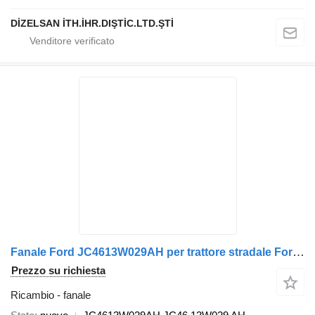
DİZELSAN İTH.İHR.DIŞTİC.LTD.ŞTİ
Fanale Ford JC4613W029AH per trattore stradale Ford F-MAX
Prezzo su richiesta
Ricambio - fanale