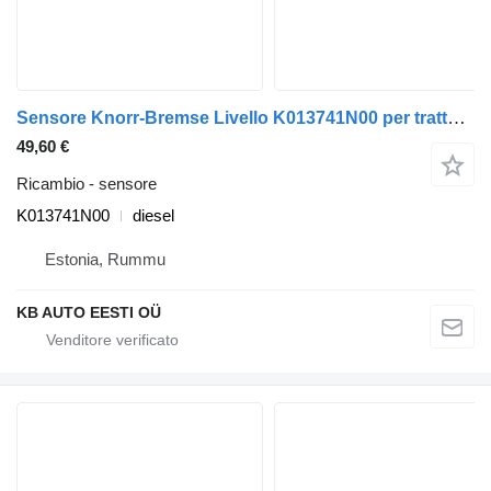
Sensore Knorr-Bremse Livello K013741N00 per trattore stradale Ford F-MAX (01.18-)
49,60 €
Ricambio - sensore
K013741N00
diesel
Estonia, Rummu
KB AUTO EESTI OÜ