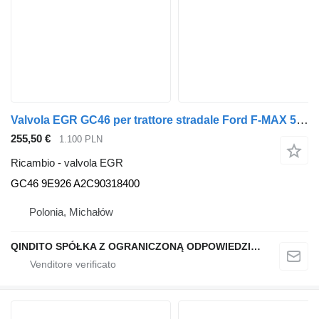
Valvola EGR GC46 per trattore stradale Ford F-MAX 500
255,50 €
1.100 PLN
Ricambio - valvola EGR
GC46 9E926 A2C90318400
Polonia, Michałów
QINDITO SPÓŁKA Z OGRANICZONĄ ODPOWIEDZIALNOŚCIĄ