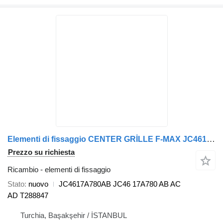
Elementi di fissaggio CENTER GRİLLE F-MAX JC4617A780AB JC46 per trattore stradale Ford F-MAX
Prezzo su richiesta
Ricambio - elementi di fissaggio
Stato
nuovo
JC4617A780AB JC46 17A780 AB AC
AD T288847
Turchia, Başakşehir / İSTANBUL