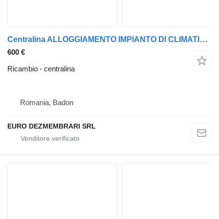
Centralina ALLOGGIAMENTO IMPIANTO DI CLIMATIZZAZIONE FORD F-MAX JC46-19B555-BJ JC4619B555B per trattore stradale Ford F-MAX
600 €
Ricambio - centralina
Romania, Badon
EURO DEZMEMBRARI SRL