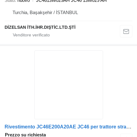
Stato
nuovo
JC4613W029AH JC46 13W029 AH
Turchia, Başakşehir / İSTANBUL
DİZELSAN İTH.İHR.DIŞTİC.LTD.ŞTİ
Rivestimento JC46E200A20AE JC46 per trattore stradale Ford F-MAX
Prezzo su richiesta