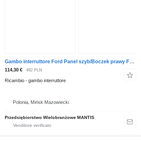
Gambo interruttore Ford Panel szyb/Boczek prawy FORD F-MAX JC46-E237B32-A per trattore stradale
114,30 €
492 PLN
Ricambio - gambo interruttore
Polonia, Mińsk Mazowiecki
Przedsiębiorstwo Wielobranżowe MANTIS