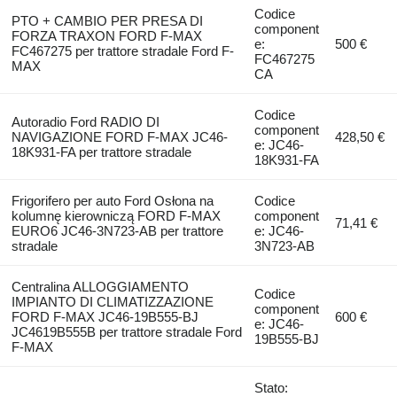
Codice
PTO + CAMBIO PER PRESA DI
component
FORZA TRAXON FORD F-MAX
e:
500 €
FC467275 per trattore stradale Ford F-
FC467275
MAX
CA
Codice
Autoradio Ford RADIO DI
component
NAVIGAZIONE FORD F-MAX JC46-
428,50 €
e: JC46-
18K931-FA per trattore stradale
18K931-FA
Frigorifero per auto Ford Osłona na
Codice
kolumnę kierowniczą FORD F-MAX
component
71,41 €
EURO6 JC46-3N723-AB per trattore
e: JC46-
stradale
3N723-AB
Centralina ALLOGGIAMENTO
Codice
IMPIANTO DI CLIMATIZZAZIONE
component
FORD F-MAX JC46-19B555-BJ
600 €
e: JC46-
JC4619B555B per trattore stradale Ford
19B555-BJ
F-MAX
Stato: