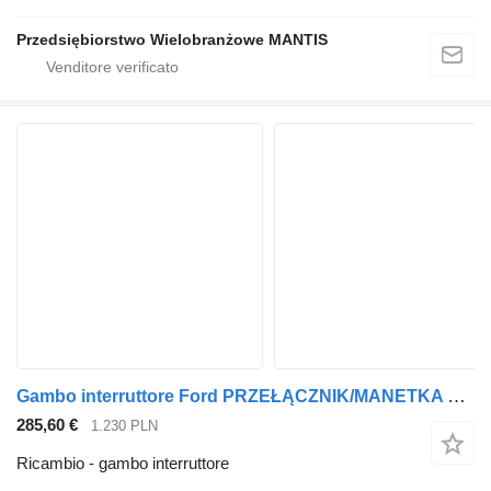
Przedsiębiorstwo Wielobranżowe MANTIS
Gambo interruttore Ford PRZEŁĄCZNIK/MANETKA KIERUNKOWSKAZÓW/WYCIERACZEK FORD F-MAX JC46- JC46-11K661-BG per trattore stradale
285,60 €
1.230 PLN
Ricambio - gambo interruttore