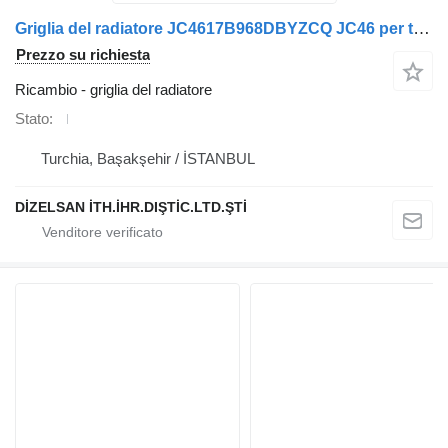
Griglia del radiatore JC4617B968DBYZCQ JC46 per trattore stradale Ford F-MAX
Prezzo su richiesta
Ricambio - griglia del radiatore
Stato
Turchia, Başakşehir / İSTANBUL
DİZELSAN İTH.İHR.DIŞTİC.LTD.ŞTİ