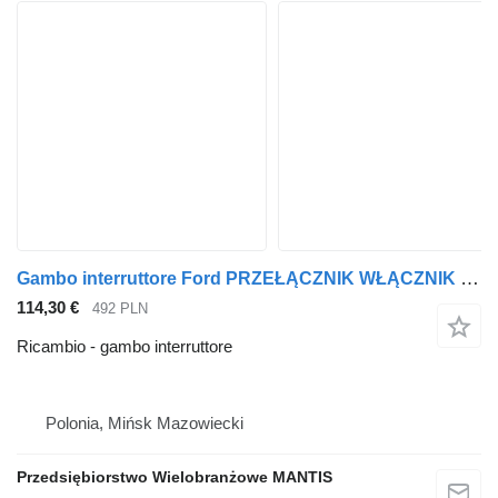
Gambo interruttore Ford PRZEŁĄCZNIK WŁĄCZNIK ŚWIATEŁ FORD F-MAX 10507973-00 per trattore stradale
114,30 €
492 PLN
Ricambio - gambo interruttore
Polonia, Mińsk Mazowiecki
Przedsiębiorstwo Wielobranżowe MANTIS