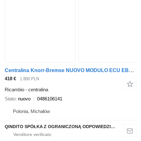
Centralina Knorr-Bremse NUOVO MODULO ECU EBS 5 PER FORD F-MAX 0486106141 per trattore stradale Ford F-MAX
418 €
1.800 PLN
Ricambio - centralina
Stato
nuovo
0486106141
Polonia, Michałów
QINDITO SPÓŁKA Z OGRANICZONĄ ODPOWIEDZIALNOŚCIĄ