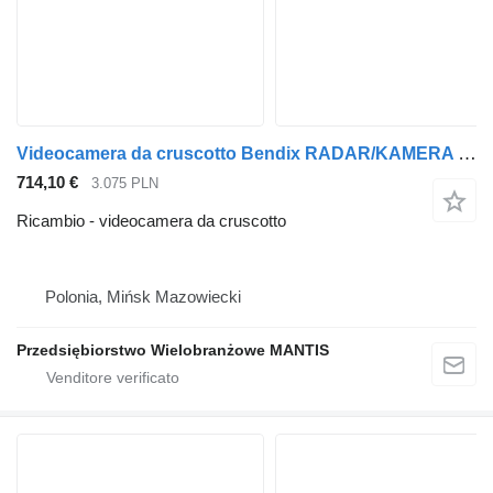
Videocamera da cruscotto Bendix RADAR/KAMERA SAMOCHODOWA FORD F-MAX JC46-19H406-AE per trattore stradale Ford F-MAX
714,10 €
3.075 PLN
Ricambio - videocamera da cruscotto
Polonia, Mińsk Mazowiecki
Przedsiębiorstwo Wielobranżowe MANTIS