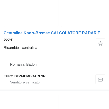
Centralina Knorr-Bremse CALCOLATORE RADAR FORD F-MAX K155778 K096653 per trattore stradale Ford F-MAX
550 €
Ricambio - centralina
Romania, Badon
EURO DEZMEMBRARI SRL