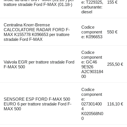
e: T229325,
155 €
trattore stradale Ford F-MAX (01.18-)
carburante:
diesel
Centralina Knorr-Bremse
Codice
CALCOLATORE RADAR FORD F-
component
550 €
MAX K155778 K096653 per trattore
e: K096653
stradale Ford F-MAX
Codice
component
Valvola EGR per trattore stradale Ford
e: GC46
255,50 €
F-MAX 500
9E926
A2C903184
00
Codice
component
SENSORE ESP FORD F-MAX 500
e:
EURO 6 per trattore stradale Ford F-
027301400
116,10 €
MAX 500
4
K020568N0
0