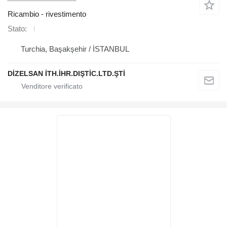
Ricambio - rivestimento
Stato
Turchia, Başakşehir / İSTANBUL
DİZELSAN İTH.İHR.DIŞTİC.LTD.ŞTİ