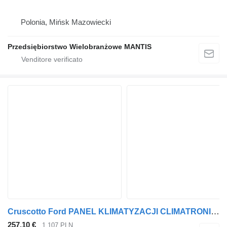
Polonia, Mińsk Mazowiecki
Przedsiębiorstwo Wielobranżowe MANTIS
Cruscotto Ford PANEL KLIMATYZACJI CLIMATRONIC / STEROWNIK FORD F-MAX JC46-18C61 JC46-18C612AA per trattore stradale
257,10 €
1.107 PLN