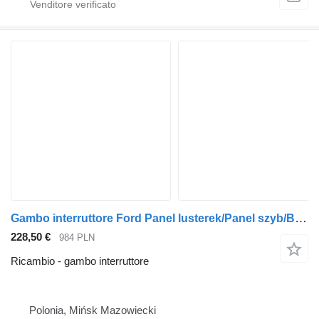
Gambo interruttore Ford Panel lusterek/Panel szyb/Boczek lewy FORD F-MAX JC46-E237B33-A inny per trattore stradale
228,50 €
984 PLN
Ricambio - gambo interruttore
Polonia, Mińsk Mazowiecki