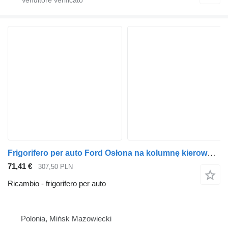
Frigorifero per auto Ford Osłona na kolumnę kierowniczą FORD F-MAX EURO6 JC46-3N723-AB per trattore stradale
71,41 €
307,50 PLN
Ricambio - frigorifero per auto
Polonia, Mińsk Mazowiecki