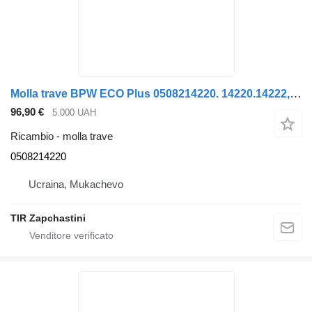
Molla trave BPW ECO Plus 0508214220. 14220.14222, 0508214222 per semirimorchio Krone KOGEL
96,90 €
5.000 UAH
Ricambio - molla trave
0508214220
Ucraina, Mukachevo
TIR Zapchastini