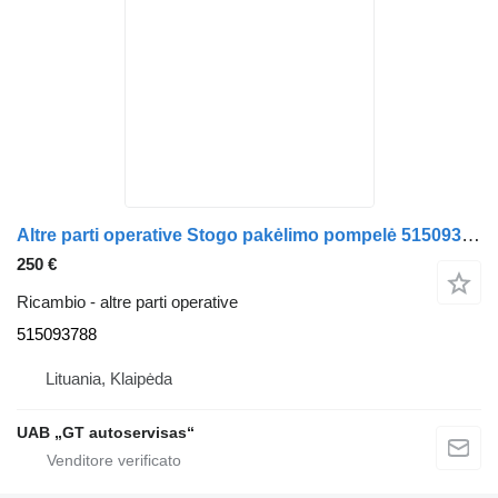
Altre parti operative Stogo pakėlimo pompelė 515093788 per semirimorchio Krone
250 €
Ricambio - altre parti operative
515093788
Lituania, Klaipėda
UAB „GT autoservisas“