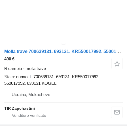
Molla trave 700639131. 693131. KR550017992. 550017992. 639131 per semirimorchio Krone GIGANT
400 €
Ricambio - molla trave
Stato
nuovo
700639131. 693131. KR550017992.
550017992. 639131 KOGEL
Ucraina, Mukachevo
TIR Zapchastini