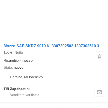
Mozzo SAF SKRZ 9019 K. 3307302502.1307302510.3307302501 per semirimorchio Krone SAF
150 €
Netto
Ricambio - mozzo
Stato
nuovo
Ucraina, Mukachevo
TIR Zapchastini