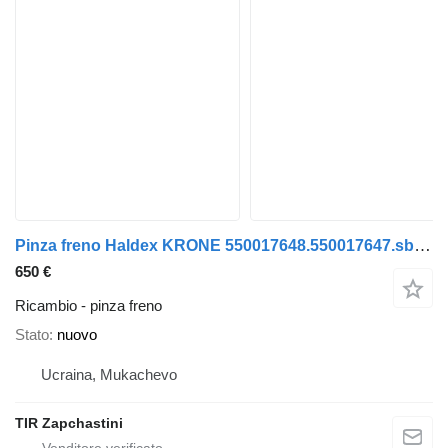
Pinza freno Haldex KRONE 550017648.550017647.sbs2220 per semirimorchio Krone
650 €
Ricambio - pinza freno
Stato
nuovo
Ucraina, Mukachevo
TIR Zapchastini