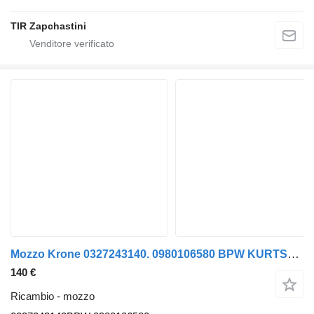
TIR Zapchastini
Mozzo Krone 0327243140. 0980106580 BPW KURTSAN 0327243140BPW per semirimorchio Krone bpw
140 €
Ricambio - mozzo