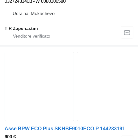
0327243140BPW 0980106580
Ucraina, Mukachevo
TIR Zapchastini
Asse BPW ECO Plus SKHBF9010ECO-P 144233191. 2759616153. 27.59.616.153. TSB3709 per semirimorchio Krone
900 €