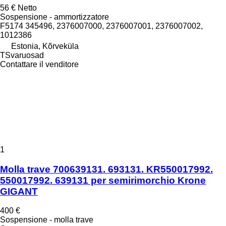
56 €
Netto
Sospensione - ammortizzatore
F5174 345496, 2376007000, 2376007001, 2376007002,
1012386
Estonia, Kõrveküla
TSvaruosad
Contattare il venditore
1
Molla trave 700639131. 693131. KR550017992.
550017992. 639131 per semirimorchio Krone
GIGANT
400 €
Sospensione - molla trave