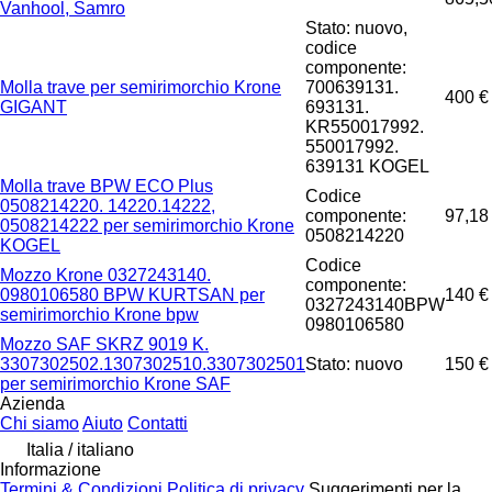
Vanhool, Samro
Stato: nuovo,
codice
componente:
Molla trave per semirimorchio Krone
700639131.
400 €
GIGANT
693131.
KR550017992.
550017992.
639131 KOGEL
Molla trave BPW ECO Plus
Codice
0508214220. 14220.14222,
componente:
97,18
0508214222 per semirimorchio Krone
0508214220
KOGEL
Codice
Mozzo Krone 0327243140.
componente:
0980106580 BPW KURTSAN per
140 €
0327243140BPW
semirimorchio Krone bpw
0980106580
Mozzo SAF SKRZ 9019 K.
3307302502.1307302510.3307302501
Stato: nuovo
150 €
per semirimorchio Krone SAF
Azienda
Chi siamo
Aiuto
Contatti
Italia / italiano
Informazione
Termini & Condizioni
Politica di privacy
Suggerimenti per la