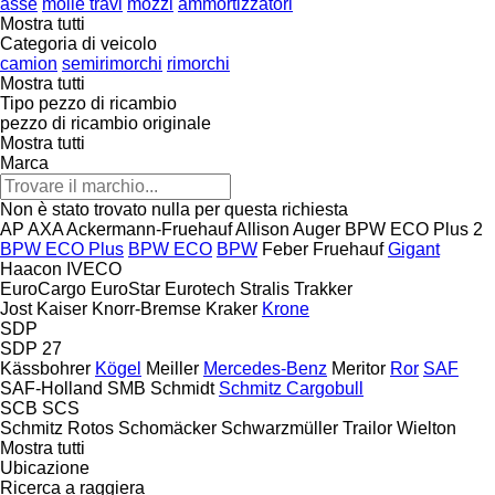
asse
molle travi
mozzi
ammortizzatori
Mostra tutti
Categoria di veicolo
camion
semirimorchi
rimorchi
Mostra tutti
Tipo pezzo di ricambio
pezzo di ricambio originale
Mostra tutti
Marca
Non è stato trovato nulla per questa richiesta
AP
AXA
Ackermann-Fruehauf
Allison
Auger
BPW ECO Plus 2
BPW ECO Plus
BPW ECO
BPW
Feber
Fruehauf
Gigant
Haacon
IVECO
EuroCargo
EuroStar
Eurotech
Stralis
Trakker
Jost
Kaiser
Knorr-Bremse
Kraker
Krone
SDP
SDP 27
Kässbohrer
Kögel
Meiller
Mercedes-Benz
Meritor
Ror
SAF
SAF-Holland
SMB
Schmidt
Schmitz Cargobull
SCB
SCS
Schmitz Rotos
Schomäcker
Schwarzmüller
Trailor
Wielton
Mostra tutti
Ubicazione
Ricerca a raggiera