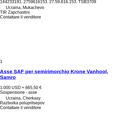
144233191. 2759616153. 27.59.616.153. TSB3709
Ucraina, Mukachevo
TIR Zapchastini
Contattare il venditore
1
Asse SAF per semirimorchio Krone Vanhool,
Samro
1.000 USD
≈ 865,50 €
Sospensione - asse
Ucraina, Cherkasy
Razborka polupritsepov
Contattare il venditore