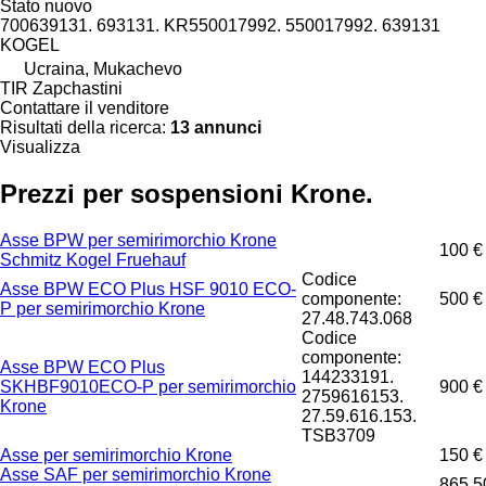
Stato
nuovo
700639131. 693131. KR550017992. 550017992. 639131
KOGEL
Ucraina, Mukachevo
TIR Zapchastini
Contattare il venditore
Risultati della ricerca:
13 annunci
Visualizza
Prezzi per sospensioni Krone.
Asse BPW per semirimorchio Krone
100 €
Schmitz Kogel Fruehauf
Codice
Asse BPW ECO Plus HSF 9010 ECO-
componente:
500 €
P per semirimorchio Krone
27.48.743.068
Codice
componente:
Asse BPW ECO Plus
144233191.
SKHBF9010ECO-P per semirimorchio
900 €
2759616153.
Krone
27.59.616.153.
TSB3709
Asse per semirimorchio Krone
150 €
Asse SAF per semirimorchio Krone
865,5