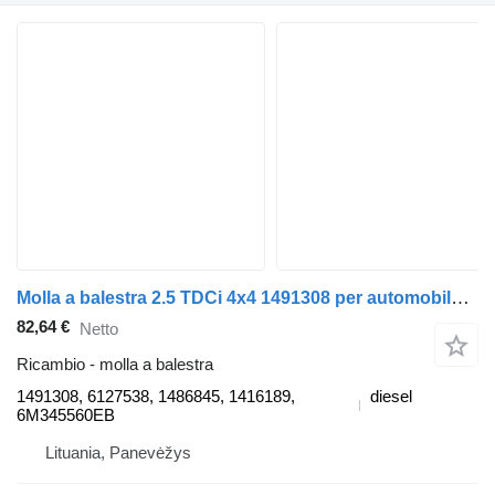
Molla a balestra 2.5 TDCi 4x4 1491308 per automobile Ford RANGER (ET)
82,64 €
Netto
Ricambio - molla a balestra
1491308, 6127538, 1486845, 1416189,
diesel
6M345560EB
Lituania, Panevėžys