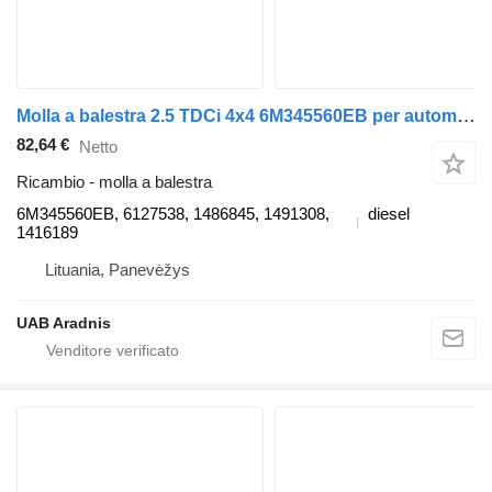
Molla a balestra 2.5 TDCi 4x4 6M345560EB per automobile Ford RANGER (ET)
82,64 €
Netto
Ricambio - molla a balestra
6M345560EB, 6127538, 1486845, 1491308,
diesel
1416189
Lituania, Panevėžys
UAB Aradnis