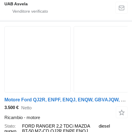
UAB Asvela
Motore Ford QJ2R, ENPF, ENQJ, ENQW, GBVAJQW, GBVAJQJ, GBVAJPF, P4-AT, P4AT FORD per automobile Ford RANGER 2,2 TDCi ,MAZDA BT-50 2,2 MZ-CD
3.500 €
Netto
Ricambio - motore
Stato
FORD RANGER 2,2 TDCi MAZDA
diesel
nuovo
BT-50 MZ-CD QJ2R ENPF ENQJ