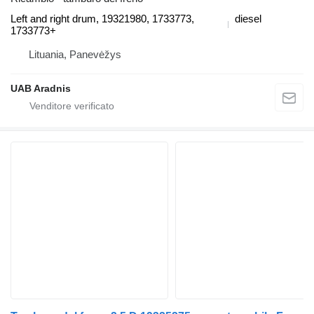
Left and right drum, 19321980, 1733773,
diesel
1733773+
Lituania, Panevėžys
UAB Aradnis