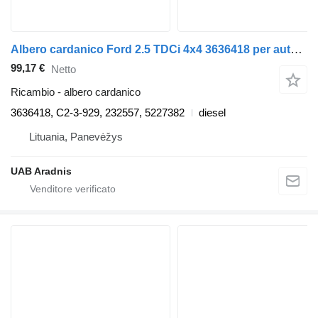
Albero cardanico Ford 2.5 TDCi 4x4 3636418 per automobile Ford RANGER (ET)
99,17 €
Netto
Ricambio - albero cardanico
3636418, C2-3-929, 232557, 5227382
diesel
Lituania, Panevėžys
UAB Aradnis