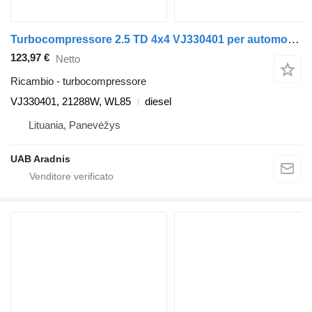
Turbocompressore 2.5 TD 4x4 VJ330401 per automobile Ford RANGER (ER, EQ)
123,97 €
Netto
Ricambio - turbocompressore
VJ330401, 21288W, WL85
diesel
Lituania, Panevėžys
UAB Aradnis