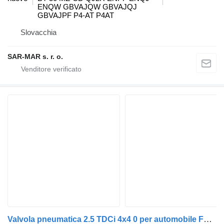
ENQW GBVAJQW GBVAJQJ
GBVAJPF P4-AT P4AT
Slovacchia
SAR-MAR s. r. o.
Valvola pneumatica 2.5 TDCi 4x4 0 per automobile Ford RANGER (ET)