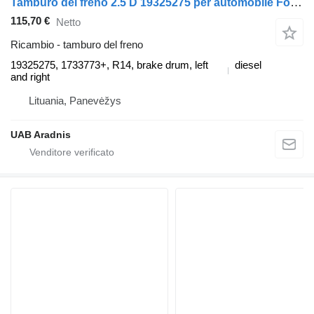
Tamburo del freno 2.5 D 19325275 per automobile Ford RANGER (ER, EQ)
115,70 €
Netto
Ricambio - tamburo del freno
19325275, 1733773+, R14, brake drum, left
diesel
and right
Lituania, Panevėžys
UAB Aradnis