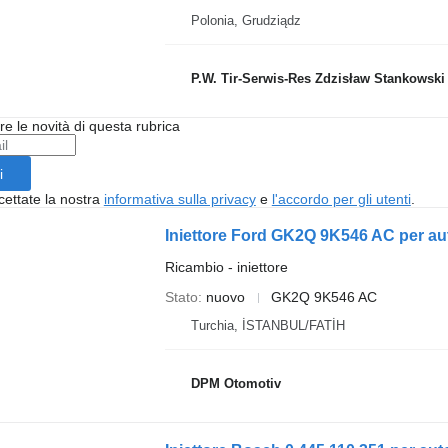
Polonia, Grudziądz
P.W. Tir-Serwis-Res Zdzisław Stankowski
ere le novità di questa rubrica
i
cettate la nostra
informativa sulla privacy
e
l'accordo per gli utenti
.
Iniettore Ford GK2Q 9K546 AC per a
Ricambio - iniettore
Stato
nuovo
GK2Q 9K546 AC
Turchia, İSTANBUL/FATİH
DPM Otomotiv