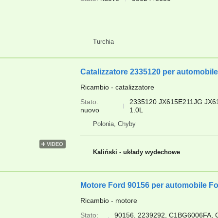
Turchia
Catalizzatore 2335120 per automobil
Ricambio - catalizzatore
Stato
2335120 JX615E211JG JX61
nuovo
1.0L
Polonia, Chyby
VIDEO
Kaliński - układy wydechowe
Motore Ford 90156 per automobile F
Ricambio - motore
Stato
90156, 2239292, C1BG6006FA, 