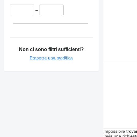
–
Non ci sono filtri sufficienti?
Proporre una modifica
Impossibile trova
Invia una richies