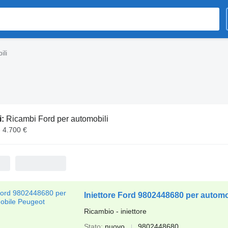
ili
i:
Ricambi Ford per automobili
- 4.700 €
Iniettore Ford 9802448680 per autom
Ricambio - iniettore
Stato
nuovo
9802448680