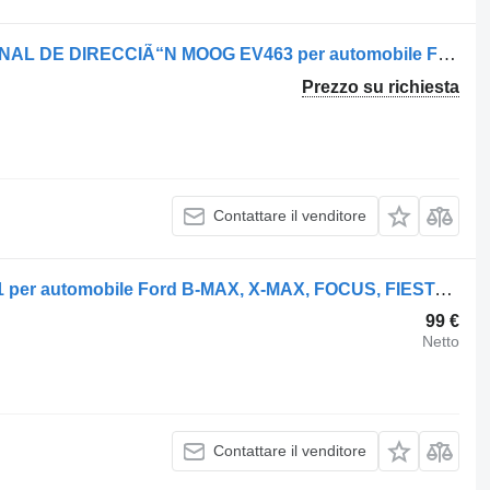
Altro ricambio di trasmissione TERMINAL DE DIRECCIÃ“N MOOG EV463 per automobile Ford F150 4.6L V8 2004-2006
Prezzo su richiesta
Contattare il venditore
Testata motore SFJC 765041, 1856411 per automobile Ford B-MAX, X-MAX, FOCUS, FIESTA, ECOBOOST, TOURNEO, TRANSIT
99 €
Netto
Contattare il venditore