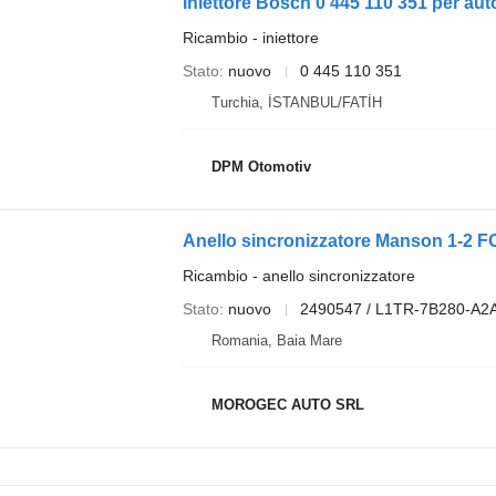
Iniettore Bosch 0 445 110 351 per au
Ricambio - iniettore
Stato
nuovo
0 445 110 351
Turchia, İSTANBUL/FATİH
DPM Otomotiv
Anello sincronizzatore Manson 1-2 
Ricambio - anello sincronizzatore
Stato
nuovo
2490547 / L1TR-7B280-A2
Romania, Baia Mare
MOROGEC AUTO SRL