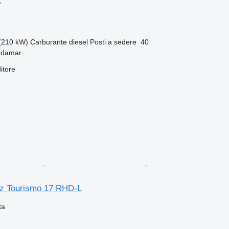
A
(210 kW)
Carburante
diesel
Posti a sedere
40
adamar
itore
z Tourismo 17 RHD-L
ta