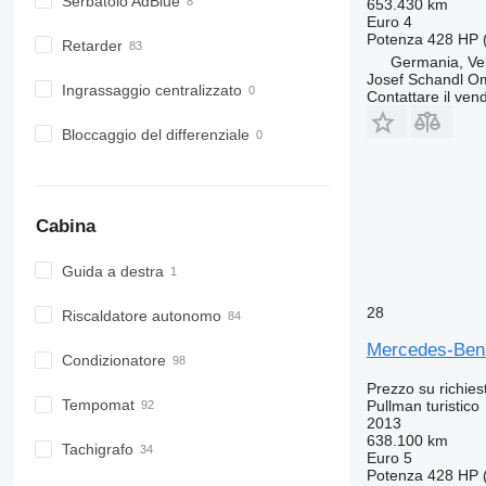
Serbatoio AdBlue
653.430 km
Euro 4
Potenza
428 HP 
Retarder
Germania, Vel
Josef Schandl O
Ingrassaggio centralizzato
Contattare il vend
Bloccaggio del differenziale
Cabina
Guida a destra
28
Riscaldatore autonomo
Mercedes-Ben
Condizionatore
Prezzo su richies
Tempomat
Pullman turistico
2013
638.100 km
Tachigrafo
Euro 5
Potenza
428 HP 