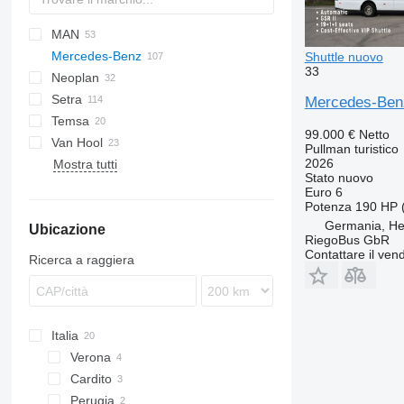
MAN
Probus
Futura
Daily
I-series
Mercedes-Benz
Magelys
Lion's series
Shuttle nuovo
33
Neoplan
Mago
Citaro
Setra
Rapido
Integro
Cityliner
Navigo
Century
Mercedes-Benz
Temsa
Wing
Intouro
Jetliner
Vectio
Irizar
S-series
99.000 €
Netto
Van Hool
O-series
Starliner
Touring
MD
Caetano
FHD
Futura
Pullman turistico
2026
Mostra tutti
Sprinter
Tourliner
Opalin
Futura
Astron
9700
O350
Stato
nuovo
Tourino
RD
Magiq
EX
9900
O510
Sprinter 317
Euro 6
Potenza
190 HP 
Tourismo
Safari
T-series
B-series
O550
Sprinter 319
Germania, He
Ubicazione
Travego
S-series
O560
Sprinter 516
Tourismo 15
RiegoBus GbR
O580
Sprinter 517
Tourismo 16
Travego 16
Contattare il vend
Ricerca a raggiera
Sprinter 519
Tourismo 17
Italia
Verona
Cardito
Perugia