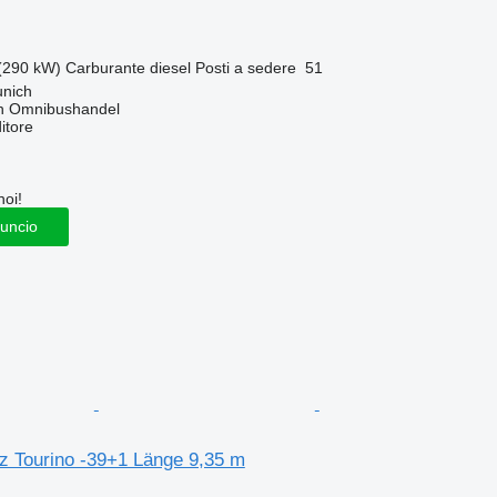
(290 kW)
Carburante
diesel
Posti a sedere
51
nich
n Omnibushandel
itore
noi!
nuncio
 Tourino -39+1 Länge 9,35 m