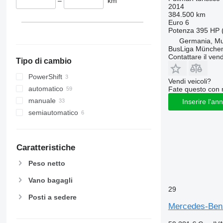
–
km
2014
384.500 km
Euro 6
Potenza
395 HP 
Germania, Mu
BusLiga Münche
Contattare il vend
Tipo di cambio
PowerShift
Vendi veicoli?
automatico
Fate questo con 
manuale
Inserire l'an
semiautomatico
Caratteristiche
Peso netto
Vano bagagli
29
Posti a sedere
Mercedes-Benz