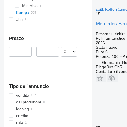
Minerbio
seitl. Kofferräum
Europa
15
altri
Polonia
Mercedes-Benz
Germania
Ucraina
Munich
Lituania
Prezzo su richies
Pullman turistico
Prezzo
Bayreuth
Romania
2026
Hamburg
Spagna
Stato
nuovo
Euro 6
–
Dortmund
Ungheria
Potenza
190 HP 
Herne
Croazia
Germania, He
RiegoBus GbR
Freiburg im Breisgau
Paesi Bassi
Contattare il vend
Mostra tutti
Sittensen
Lübeck
Tipo dell'annuncio
Mostra tutti
vendita
dal produttore
leasing
credito
rata