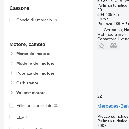
59.381 €
Con IV
Pullman turistico
Cassone
2011
504.435 km
Euro 5
Gancio di rimorchio
Potenza
286 HP 
Germania, H
Mehmed GmbH
Contattare il vend
Motore, cambio
Marca del motore
Modello del motore
Potenza del motore
Carburante
Volume motore
22
Filtro antiparticolato
Mercedes-Ben
Prezzo su richies
EEV
Pullman turistico
2008