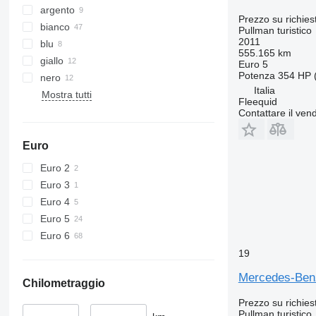
argento
Prezzo su richies
bianco
Pullman turistico
2011
blu
555.165 km
giallo
Euro 5
Potenza
354 HP 
nero
Italia
Mostra tutti
Fleequid
Contattare il vend
Euro
Euro 2
Euro 3
Euro 4
Euro 5
Euro 6
19
Mercedes-Ben
Chilometraggio
Prezzo su richies
Pullman turistico