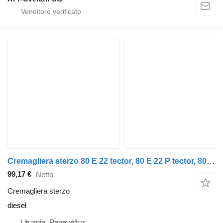
Cremagliera sterzo 80 E 22 tector, 80 E 22 P tector, 80 E 22FP tector per camion IVECO EuroCargo I-III
99,17 €
Netto
Cremagliera sterzo
diesel
Lituania, Panevėžys