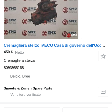
Cremagliera sterzo IVECO Casa di governo dell'Occ 8093955168 per camion
450 €
Netto
Cremagliera sterzo
8093955168
Belgio, Bree
Smeets & Zonen Spare Parts