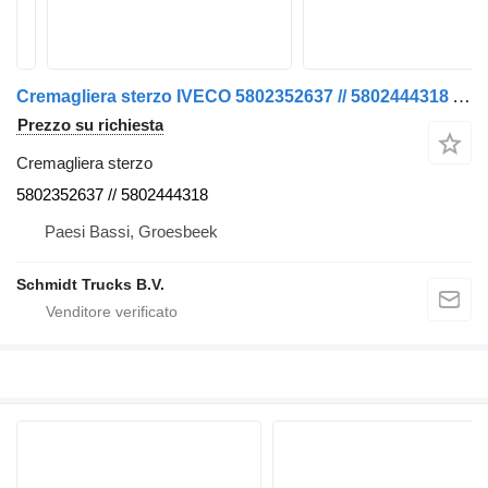
Cremagliera sterzo IVECO 5802352637 // 5802444318 ALLOGGIAMENTO STERZO GIORNALIERO 40.160 EURO 6 per camion
Prezzo su richiesta
Cremagliera sterzo
5802352637 // 5802444318
Paesi Bassi, Groesbeek
Schmidt Trucks B.V.