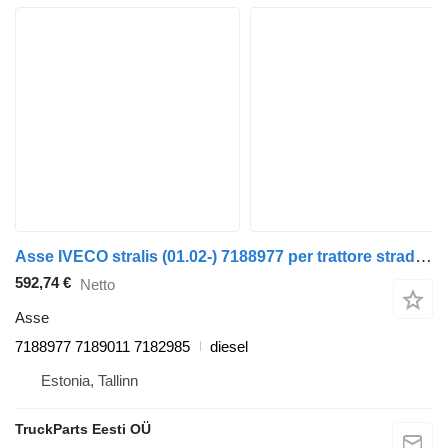
Asse IVECO stralis (01.02-) 7188977 per trattore stradale IVECO Stralis, Trakker (2002-)
592,74 €
Netto
Asse
7188977 7189011 7182985
diesel
Estonia, Tallinn
TruckParts Eesti OÜ