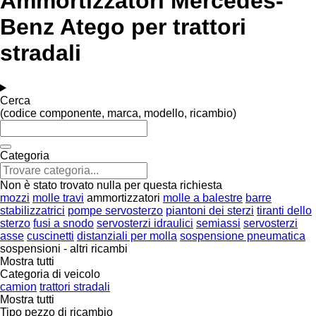
Ammortizzatori Mercedes-
Benz Atego per trattori
stradali
Cerca
(codice componente, marca, modello, ricambio)
Categoria
Non è stato trovato nulla per questa richiesta
mozzi
molle travi
ammortizzatori
molle a balestre
barre
stabilizzatrici
pompe servosterzo
piantoni dei sterzi
tiranti dello
sterzo
fusi a snodo
servosterzi idraulici
semiassi
servosterzi
asse
cuscinetti
distanziali per molla
sospensione pneumatica
sospensioni - altri ricambi
Mostra tutti
Categoria di veicolo
camion
trattori stradali
Mostra tutti
Tipo pezzo di ricambio