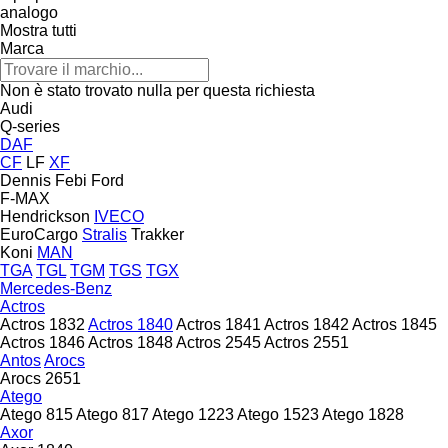
analogo
Mostra tutti
Marca
Non è stato trovato nulla per questa richiesta
Audi
Q-series
DAF
CF
LF
XF
Dennis
Febi
Ford
F-MAX
Hendrickson
IVECO
EuroCargo
Stralis
Trakker
Koni
MAN
TGA
TGL
TGM
TGS
TGX
Mercedes-Benz
Actros
Actros 1832
Actros 1840
Actros 1841
Actros 1842
Actros 1845
Actros 1846
Actros 1848
Actros 2545
Actros 2551
Antos
Arocs
Arocs 2651
Atego
Atego 815
Atego 817
Atego 1223
Atego 1523
Atego 1828
Axor