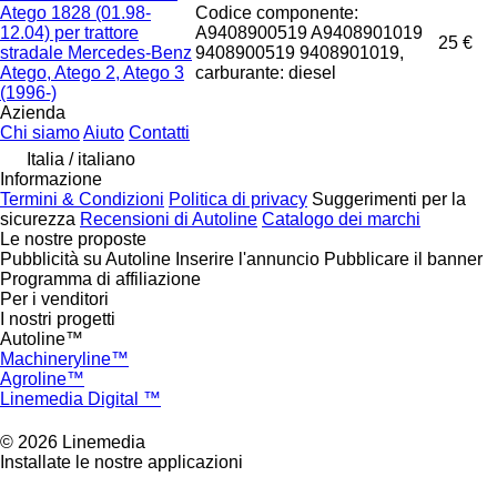
Atego 1828 (01.98-
Codice componente:
12.04) per trattore
A9408900519 A9408901019
25 €
stradale Mercedes-Benz
9408900519 9408901019,
Atego, Atego 2, Atego 3
carburante: diesel
(1996-)
Azienda
Chi siamo
Aiuto
Contatti
Italia / italiano
Informazione
Termini & Condizioni
Politica di privacy
Suggerimenti per la
sicurezza
Recensioni di Autoline
Catalogo dei marchi
Le nostre proposte
Pubblicità su Autoline
Inserire l'annuncio
Pubblicare il banner
Programma di affiliazione
Per i venditori
I nostri progetti
Autoline™
Machineryline™
Agroline™
Linemedia Digital ™
© 2026 Linemedia
Installate le nostre applicazioni