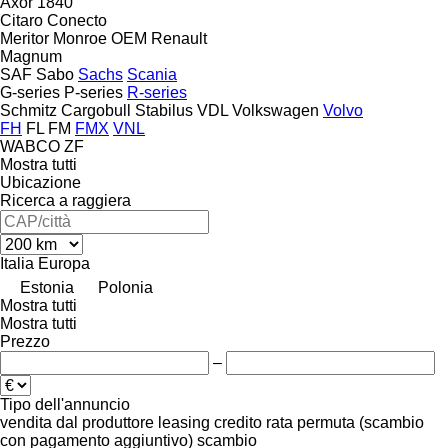
Axor 1840
Citaro
Conecto
Meritor
Monroe
OEM
Renault
Magnum
SAF
Sabo
Sachs
Scania
G-series
P-series
R-series
Schmitz Cargobull
Stabilus
VDL
Volkswagen
Volvo
FH
FL
FM
FMX
VNL
WABCO
ZF
Mostra tutti
Ubicazione
Ricerca a raggiera
Italia
Europa
Estonia
Polonia
Mostra tutti
Mostra tutti
Prezzo
–
Tipo dell'annuncio
vendita
dal produttore
leasing
credito
rata
permuta (scambio
con pagamento aggiuntivo)
scambio