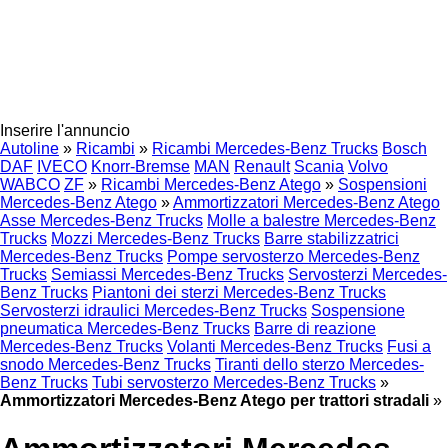
Inserire l'annuncio
Autoline
»
Ricambi
»
Ricambi Mercedes-Benz Trucks
Bosch
DAF
IVECO
Knorr-Bremse
MAN
Renault
Scania
Volvo
WABCO
ZF
»
Ricambi Mercedes-Benz Atego
»
Sospensioni
Mercedes-Benz Atego
»
Ammortizzatori Mercedes-Benz Atego
Asse Mercedes-Benz Trucks
Molle a balestre Mercedes-Benz
Trucks
Mozzi Mercedes-Benz Trucks
Barre stabilizzatrici
Mercedes-Benz Trucks
Pompe servosterzo Mercedes-Benz
Trucks
Semiassi Mercedes-Benz Trucks
Servosterzi Mercedes-
Benz Trucks
Piantoni dei sterzi Mercedes-Benz Trucks
Servosterzi idraulici Mercedes-Benz Trucks
Sospensione
pneumatica Mercedes-Benz Trucks
Barre di reazione
Mercedes-Benz Trucks
Volanti Mercedes-Benz Trucks
Fusi a
snodo Mercedes-Benz Trucks
Tiranti dello sterzo Mercedes-
Benz Trucks
Tubi servosterzo Mercedes-Benz Trucks
»
Ammortizzatori Mercedes-Benz Atego per trattori stradali
»