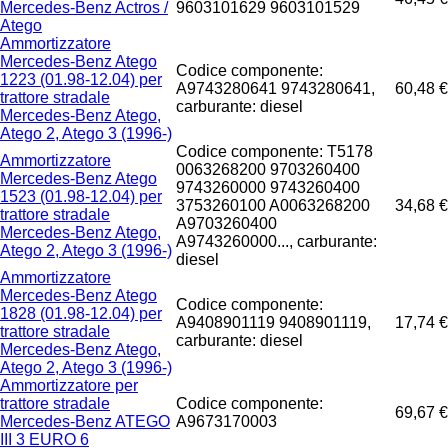
Mercedes-Benz Actros /
9603101629 9603101529
Atego
Ammortizzatore
Mercedes-Benz Atego
Codice componente:
1223 (01.98-12.04) per
A9743280641 9743280641,
60,48 €
trattore stradale
carburante: diesel
Mercedes-Benz Atego,
Atego 2, Atego 3 (1996-)
Codice componente: T5178
Ammortizzatore
0063268200 9703260400
Mercedes-Benz Atego
9743260000 9743260400
1523 (01.98-12.04) per
3753260100 A0063268200
34,68 €
trattore stradale
A9703260400
Mercedes-Benz Atego,
A9743260000..., carburante:
Atego 2, Atego 3 (1996-)
diesel
Ammortizzatore
Mercedes-Benz Atego
Codice componente:
1828 (01.98-12.04) per
A9408901119 9408901119,
17,74 €
trattore stradale
carburante: diesel
Mercedes-Benz Atego,
Atego 2, Atego 3 (1996-)
Ammortizzatore per
trattore stradale
Codice componente:
69,67 €
Mercedes-Benz ATEGO
A9673170003
III 3 EURO 6