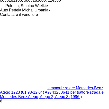
0053261200, 0063265600, 124360
Polonia, Smolno Wielkie
Auto Perfekt Michał Urbaniak
Contattare il venditore
ammortizzatore Mercedes-Benz
Atego 1223 (01.98-12.04) A9743280641 per trattore stradale
Mercedes-Benz Atego, Atego 2, Atego 3 (1996-)
6