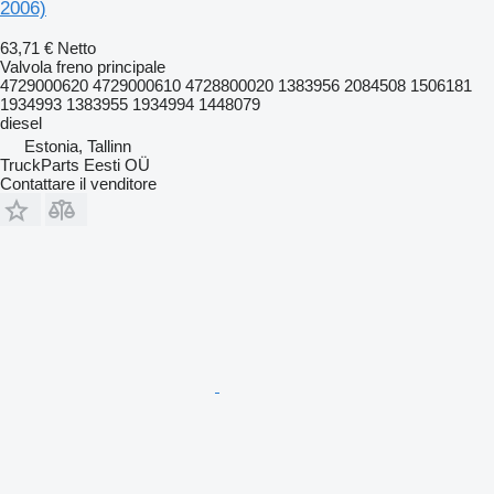
2006)
63,71 €
Netto
Valvola freno principale
4729000620 4729000610 4728800020 1383956 2084508 1506181
1934993 1383955 1934994 1448079
diesel
Estonia, Tallinn
TruckParts Eesti OÜ
Contattare il venditore