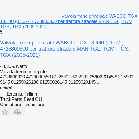
valvola freno principale WABCO TGX
18.440 (01.07-) 4728800300 per trattore stradale MAN TGL, TGM,
TGS, TGX (2005-2021)
5
Valvola freno principale WABCO TGX 18.440 (01.07-)
4728800300 per trattore stradale MAN TGL, TGM, TGS,
TGX (2005-2021)
48,39 €
Netto
Valvola freno principale
4728800300 4729000550 81.25902-6238 81.25902-6145 81.25902-
9145 81259026238 81259026145 81259029145...
diesel
Estonia, Tallinn
TruckParts Eesti OÜ
Contattare il venditore