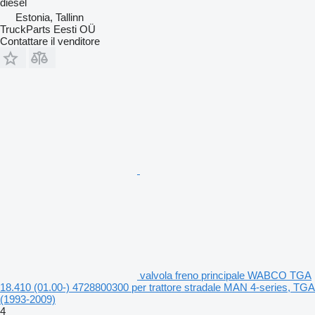
diesel
Estonia, Tallinn
TruckParts Eesti OÜ
Contattare il venditore
valvola freno principale WABCO TGA
18.410 (01.00-) 4728800300 per trattore stradale MAN 4-series, TGA
(1993-2009)
4