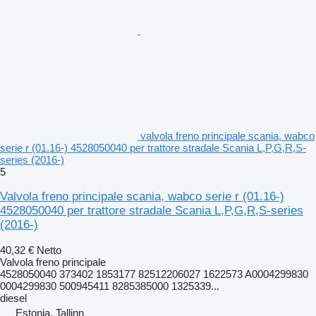
valvola freno principale scania, wabco
serie r (01.16-) 4528050040 per trattore stradale Scania L,P,G,R,S-
series (2016-)
5
Valvola freno principale scania, wabco serie r (01.16-)
4528050040 per trattore stradale Scania L,P,G,R,S-series
(2016-)
40,32 €
Netto
Valvola freno principale
4528050040 373402 1853177 82512206027 1622573 A0004299830
0004299830 500945411 8285385000 1325339...
diesel
Estonia, Tallinn