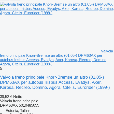
valvola
freno principale Knorr-Bremse un altro (01.05-) DPM63AX per
autobus Irisbus Access, Evadys, Axer, Karosa, Recreo, Domino,
Agora, Citelis, Eurorider (1999-)
5
Valvola freno principale Knorr-Bremse un altro (01.05-)
DPM63AX per autobus Irisbus Access, Evadys, Axer,
Karosa, Recreo, Domino, Agora, Citelis, Eurorider (1999-)
39,52 €
Netto
Valvola freno principale
DPM63AX 5010485059
Estonia, Tallinn