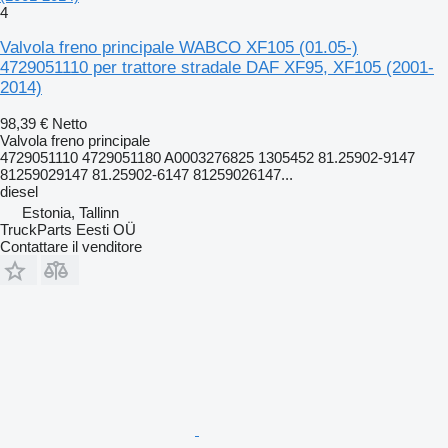
4
Valvola freno principale WABCO XF105 (01.05-)
4729051110 per trattore stradale DAF XF95, XF105 (2001-
2014)
98,39 €
Netto
Valvola freno principale
4729051110 4729051180 A0003276825 1305452 81.25902-9147
81259029147 81.25902-6147 81259026147...
diesel
Estonia, Tallinn
TruckParts Eesti OÜ
Contattare il venditore