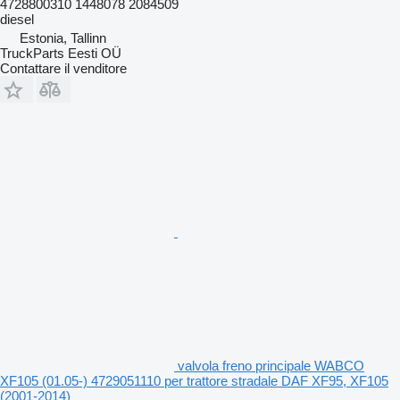
4728800310 1448078 2084509
diesel
Estonia, Tallinn
TruckParts Eesti OÜ
Contattare il venditore
valvola freno principale WABCO
XF105 (01.05-) 4729051110 per trattore stradale DAF XF95, XF105
(2001-2014)