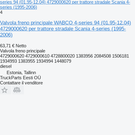
series 94 (01.95-12.04) 4729000620 per trattore stradale Scania 4-
series (1995-2006)
4
Valvola freno principale WABCO 4-series 94 (01.95-12.04)
4729000620 per trattore stradale Scania 4-series (1995-
2006)
63,71 €
Netto
Valvola freno principale
4729000620 4729000610 4728800020 1383956 2084508 1506181
1934993 1383955 1934994 1448079
diesel
Estonia, Tallinn
TruckParts Eesti OÜ
Contattare il venditore