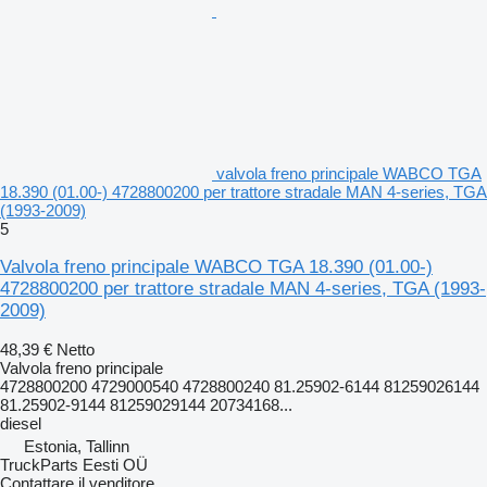
valvola freno principale WABCO TGA
18.390 (01.00-) 4728800200 per trattore stradale MAN 4-series, TGA
(1993-2009)
5
Valvola freno principale WABCO TGA 18.390 (01.00-)
4728800200 per trattore stradale MAN 4-series, TGA (1993-
2009)
48,39 €
Netto
Valvola freno principale
4728800200 4729000540 4728800240 81.25902-6144 81259026144
81.25902-9144 81259029144 20734168...
diesel
Estonia, Tallinn
TruckParts Eesti OÜ
Contattare il venditore