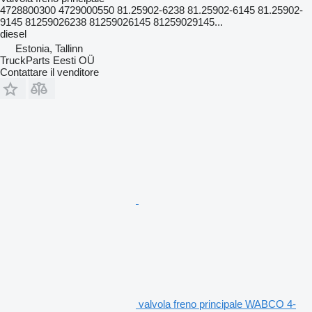
4728800300 4729000550 81.25902-6238 81.25902-6145 81.25902-
9145 81259026238 81259026145 81259029145...
diesel
Estonia, Tallinn
TruckParts Eesti OÜ
Contattare il venditore
valvola freno principale WABCO 4-