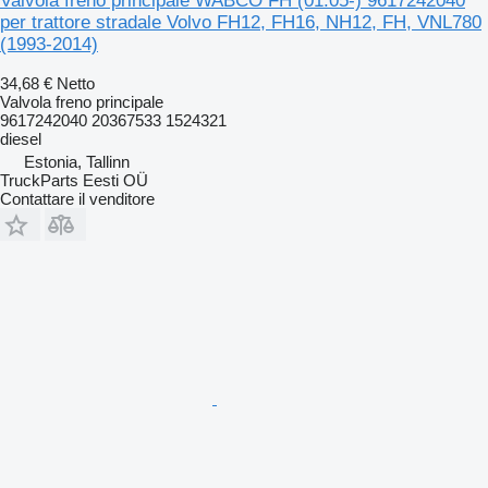
Valvola freno principale WABCO FH (01.05-) 9617242040
per trattore stradale Volvo FH12, FH16, NH12, FH, VNL780
(1993-2014)
34,68 €
Netto
Valvola freno principale
9617242040 20367533 1524321
diesel
Estonia, Tallinn
TruckParts Eesti OÜ
Contattare il venditore