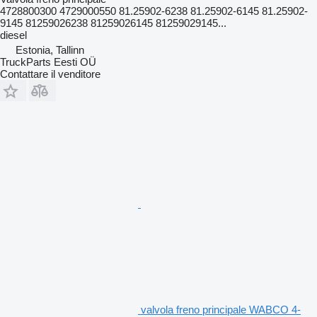
4728800300 4729000550 81.25902-6238 81.25902-6145 81.25902-
9145 81259026238 81259026145 81259029145...
diesel
Estonia, Tallinn
TruckParts Eesti OÜ
Contattare il venditore
valvola freno principale WABCO 4-