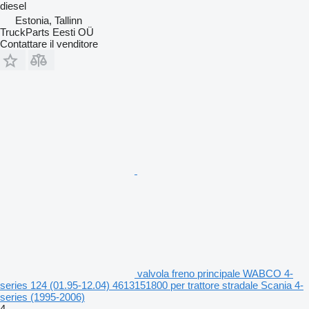
diesel
Estonia, Tallinn
TruckParts Eesti OÜ
Contattare il venditore
valvola freno principale WABCO 4-
series 124 (01.95-12.04) 4613151800 per trattore stradale Scania 4-
series (1995-2006)
4