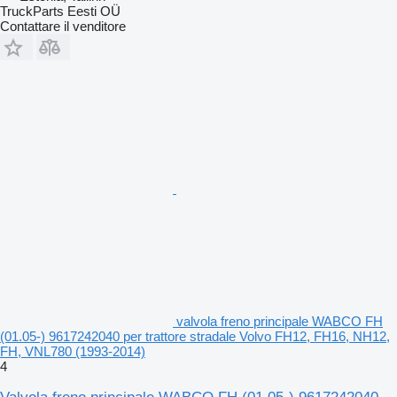
TruckParts Eesti OÜ
Contattare il venditore
valvola freno principale WABCO FH
(01.05-) 9617242040 per trattore stradale Volvo FH12, FH16, NH12,
FH, VNL780 (1993-2014)
4