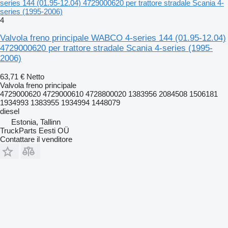
series 144 (01.95-12.04) 4729000620 per trattore stradale Scania 4-
series (1995-2006)
4
Valvola freno principale WABCO 4-series 144 (01.95-12.04)
4729000620 per trattore stradale Scania 4-series (1995-
2006)
63,71 €
Netto
Valvola freno principale
4729000620 4729000610 4728800020 1383956 2084508 1506181
1934993 1383955 1934994 1448079
diesel
Estonia, Tallinn
TruckParts Eesti OÜ
Contattare il venditore