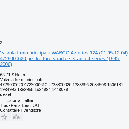
3
Valvola freno principale WABCO 4-series 124 (01.95-12.04)
4729000620 per trattore stradale Scania 4-series (1995-
2006)
63,71 €
Netto
Valvola freno principale
4729000620 4729000610 4728800020 1383956 2084508 1506181
1934993 1383955 1934994 1448079
diesel
Estonia, Tallinn
TruckParts Eesti OÜ
Contattare il venditore