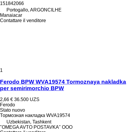
151842066
Portogallo, ARGONCILHE
Manaiacar
Contattare il venditore
1
Ferodo BPW WVA19574 Tormoznaya nakladka
per semirimorchio BPW
2,66 €
36.500 UZS
Ferodo
Stato
nuovo
Тормозная накладка WVA19574
Uzbekistan, Tashkent
"OMEGA AVTO POSTAVKA" OOO