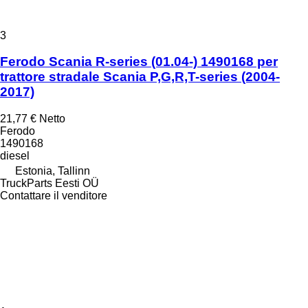
3
Ferodo Scania R-series (01.04-) 1490168 per
trattore stradale Scania P,G,R,T-series (2004-
2017)
21,77 €
Netto
Ferodo
1490168
diesel
Estonia, Tallinn
TruckParts Eesti OÜ
Contattare il venditore