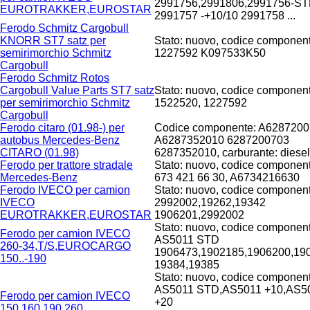
2991756,2991806,2991756-S
EUROTRAKKER,EUROSTAR
2991757 -+10/10 2991758 ...
Ferodo Schmitz Cargobull
KNORR ST7 satz per
Stato: nuovo, codice component
semirimorchio Schmitz
1227592 K097533K50
Cargobull
Ferodo Schmitz Rotos
Cargobull Value Parts ST7 satz
Stato: nuovo, codice component
per semirimorchio Schmitz
1522520, 1227592
Cargobull
Ferodo citaro (01.98-) per
Codice componente: A628720
autobus Mercedes-Benz
A6287352010 6287200703
CITARO (01.98)
6287352010, carburante: diesel
Ferodo per trattore stradale
Stato: nuovo, codice component
Mercedes-Benz
673 421 66 30, A6734216630
Ferodo IVECO per camion
Stato: nuovo, codice component
IVECO
2992002,19262,19342
EUROTRAKKER,EUROSTAR
1906201,2992002
Stato: nuovo, codice component
Ferodo per camion IVECO
AS5011 STD
260-34,T/S,EUROCARGO
1906473,1902185,1906200,19
150..-190
19384,19385
Stato: nuovo, codice component
AS5011 STD,AS5011 +10,AS5
Ferodo per camion IVECO
+20
150,160,190,260