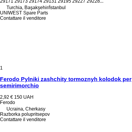
29171 29173 29174 29131 29195 29227 29228...
Turchia, Başakşehir/İstanbul
UNIWEST Spare Parts
Contattare il venditore
1
Ferodo Pylniki zashchity tormoznyh kolodok per
semirimorchio
2,92 €
150 UAH
Ferodo
Ucraina, Cherkasy
Razborka polupritsepov
Contattare il venditore