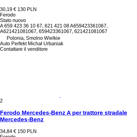
30,19 €
130 PLN
Ferodo
Stato
nuovo
A 659 423 36 10 67, 621 421 08 A659423361067,
A621421081067, 659423361067, 621421081067
Polonia, Smolno Wielkie
Auto Perfekt Michał Urbaniak
Contattare il venditore
2
Ferodo Mercedes-Benz A per trattore stradale
Mercedes-Benz
34,84 €
150 PLN
Ferodo