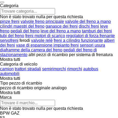
Categoria
Non è stato trovato nulla per questa richiesta
pinze freni
valvole freno principale
valvole del freno a mano
cilindri maestri del freno
ganasce dei freni
dischi freni
leve
freno
pedali del freno
leve del freno a mano
tamburi dei freni
tubi del freno
freni motori di scarico
regolatori di forza frenante
servofreni
ferodi
valvole relè
freni a cilindro funzionante
alberi
dei freni
vase di espansione impianto freni
sensori usura
diaframme della camera del freno
pedali del freno di
stazionamento
altri pezzi di ricambio per sistema di frenatura
Mostra tutti
Categoria di veicolo
camion
trattori stradali
semirimorchi
rimorchi
autobus
automobili
Mostra tutti
Tipo pezzo di ricambio
pezzo di ricambio originale
analogo
Mostra tutti
Marca
Non è stato trovato nulla per questa richiesta
BPW
GAZ
53