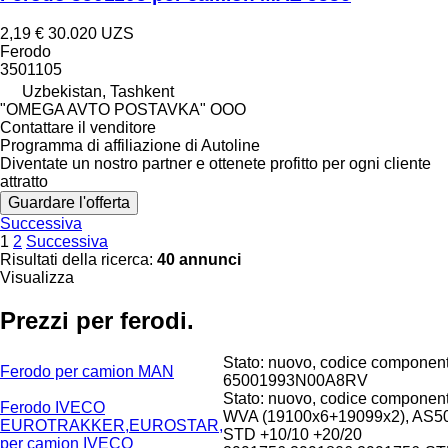
2,19 €
30.020 UZS
Ferodo
3501105
Uzbekistan, Tashkent
"OMEGA AVTO POSTAVKA" OOO
Contattare il venditore
Programma di affiliazione di Autoline
Diventate un nostro partner e ottenete profitto per ogni cliente
attratto
Guardare l'offerta
Successiva
1
2
Successiva
Risultati della ricerca:
40 annunci
Visualizza
Prezzi per ferodi.
Stato: nuovo, codice component
Ferodo per camion MAN
65001993N00A8RV
Stato: nuovo, codice component
Ferodo IVECO
WVA (19100x6+19099x2), AS5
EUROTRAKKER,EUROSTAR,
STD +10/10 +20/20
per camion IVECO