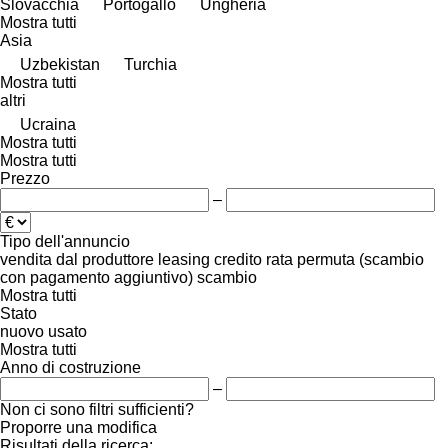
Slovacchia
Portogallo
Ungheria
Mostra tutti
Asia
Uzbekistan
Turchia
Mostra tutti
altri
Ucraina
Mostra tutti
Mostra tutti
Prezzo
–
Tipo dell'annuncio
vendita
dal produttore
leasing
credito
rata
permuta (scambio
con pagamento aggiuntivo)
scambio
Mostra tutti
Stato
nuovo
usato
Mostra tutti
Anno di costruzione
–
Non ci sono filtri sufficienti?
Proporre una modifica
Risultati della ricerca: