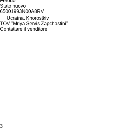
Ferodo
Stato
nuovo
65001993N00A8RV
Ucraina, Khorostkiv
TOV "Mriya Servis Zapchastini"
Contattare il venditore
3