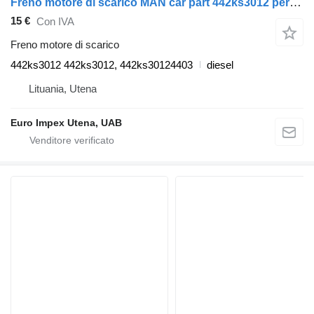
Freno motore di scarico MAN car part 442ks3012 per camion MAN LE8.180
15 €
Con IVA
Freno motore di scarico
442ks3012 442ks3012, 442ks30124403
diesel
Lituania, Utena
Euro Impex Utena, UAB