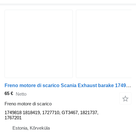
Freno motore di scarico Scania Exhaust barake 1749818 per trattore stradale Scania R440
65 €
Netto
Freno motore di scarico
1749818 1818419, 1727710, GT3467, 1821737,
1767201
Estonia, Kõrveküla