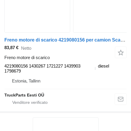
Freno motore di scarico 4219080156 per camion Scania P,G,R,T-series (2004-2017)
83,87 €
Netto
Freno motore di scarico
4219080156 1430267 1721227 1439903
diesel
1798679
Estonia, Tallinn
TruckParts Eesti OÜ