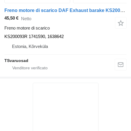
Freno motore di scarico DAF Exhaust barake KS200093R per trattore stradale DAF XF105-460
45,50 €
Netto
Freno motore di scarico
KS200093R 1741590, 1638642
Estonia, Kõrveküla
TSvaruosad