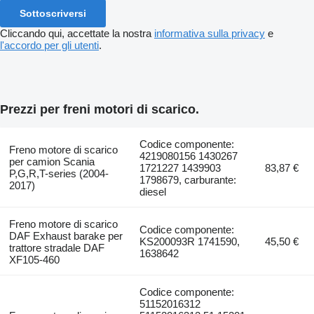
Sottoscriversi
Cliccando qui, accettate la nostra
informativa sulla privacy
e
l'accordo per gli utenti
.
Prezzi per freni motori di scarico.
Codice componente:
Freno motore di scarico
4219080156 1430267
per camion Scania
1721227 1439903
83,87 €
P,G,R,T-series (2004-
1798679, carburante:
2017)
diesel
Freno motore di scarico
Codice componente:
DAF Exhaust barake per
KS200093R 1741590,
45,50 €
trattore stradale DAF
1638642
XF105-460
Codice componente:
51152016312