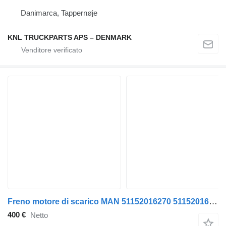
Danimarca, Tappernøje
KNL TRUCKPARTS APS – DENMARK
Freno motore di scarico MAN 51152016270 51152016229 51152016324 per trattore stradale MAN TGS TGX Euro 6
400 €
Netto