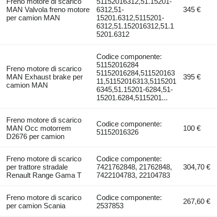
Freno motore di scarico
51152016312,51.15201-
MAN Valvola freno motore
6312,51-
345 €
per camion MAN
15201.6312,5115201-
6312,51.152016312,51.1
5201.6312
Codice componente:
51152016284
Freno motore di scarico
51152016284,511520163
MAN Exhaust brake per
395 €
11,51152016313,5115201
camion MAN
6345,51.15201-6284,51-
15201.6284,5115201...
Freno motore di scarico
Codice componente:
MAN Occ motorrem
100 €
51152016326
D2676 per camion
Freno motore di scarico
Codice componente:
per trattore stradale
7421762848, 21762848,
304,70 €
Renault Range Gama T
7422104783, 22104783
Freno motore di scarico
Codice componente:
267,60 €
per camion Scania
2537853