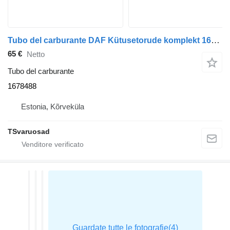
Tubo del carburante DAF Kütusetorude komplekt 1678488 per trattore stradale DAF XF105-460
65 €
Netto
Tubo del carburante
1678488
Estonia, Kõrveküla
TSvaruosad