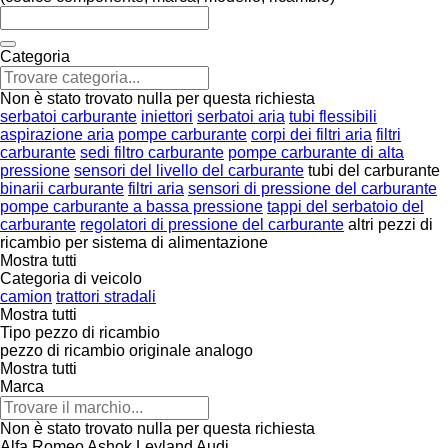
Categoria
Non è stato trovato nulla per questa richiesta
serbatoi carburante
iniettori
serbatoi aria
tubi flessibili
aspirazione aria
pompe carburante
corpi dei filtri aria
filtri
carburante
sedi filtro carburante
pompe carburante di alta
pressione
sensori del livello del carburante
tubi del carburante
binarii carburante
filtri aria
sensori di pressione del carburante
pompe carburante a bassa pressione
tappi del serbatoio del
carburante
regolatori di pressione del carburante
altri pezzi di
ricambio per sistema di alimentazione
Mostra tutti
Categoria di veicolo
camion
trattori stradali
Mostra tutti
Tipo pezzo di ricambio
pezzo di ricambio originale
analogo
Mostra tutti
Marca
Non è stato trovato nulla per questa richiesta
Alfa Romeo
Ashok Leyland
Audi