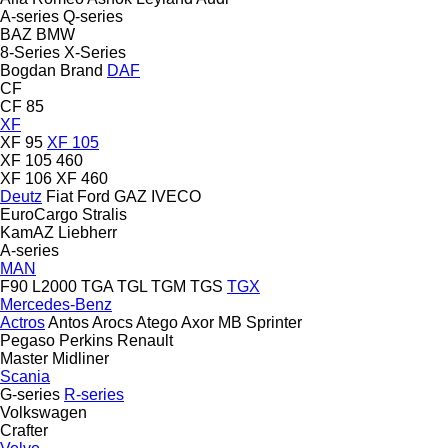
A-series
Q-series
BAZ
BMW
8-Series
X-Series
Bogdan
Brand
DAF
CF
CF 85
XF
XF 95
XF 105
XF 105 460
XF 106
XF 460
Deutz
Fiat
Ford
GAZ
IVECO
EuroCargo
Stralis
KamAZ
Liebherr
A-series
MAN
F90
L2000
TGA
TGL
TGM
TGS
TGX
Mercedes-Benz
Actros
Antos
Arocs
Atego
Axor
MB
Sprinter
Pegaso
Perkins
Renault
Master
Midliner
Scania
G-series
R-series
Volkswagen
Crafter