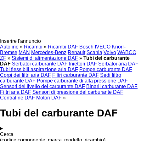
Inserire l'annuncio
Autoline
»
Ricambi
»
Ricambi DAF
Bosch
IVECO
Knorr-
Bremse
MAN
Mercedes-Benz
Renault
Scania
Volvo
WABCO
ZF
»
Sistemi di alimentazione DAF
»
Tubi del carburante
DAF
Serbatoi carburante DAF
Iniettori DAF
Serbatoi aria DAF
Tubi flessibili aspirazione aria DAF
Pompe carburante DAF
Corpi dei filtri aria DAF
Filtri carburante DAF
Sedi filtro
carburante DAF
Pompe carburante di alta pressione DAF
Sensori del livello del carburante DAF
Binarii carburante DAF
Filtri aria DAF
Sensori di pressione del carburante DAF
Centraline DAF
Motori DAF
»
Tubi del carburante DAF
Cerca
(codice componente, marca, modello, ricambio)