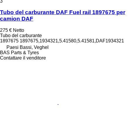
3
Tubo del carburante DAF Fuel rail 1897675 per
camion DAF
275 €
Netto
Tubo del carburante
1897675 1897675,1934321,5.41580,5.41581,DAF1934321
Paesi Bassi, Veghel
BAS Parts & Tyres
Contattare il venditore