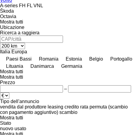
Volvo
A-series
FH
FL
VNL
Škoda
Octavia
Mostra tutti
Ubicazione
Ricerca a raggiera
Italia
Europa
Paesi Bassi
Romania
Estonia
Belgio
Portogallo
Lituania
Danimarca
Germania
Mostra tutti
Mostra tutti
Prezzo
–
Tipo dell'annuncio
vendita
dal produttore
leasing
credito
rata
permuta (scambio
con pagamento aggiuntivo)
scambio
Mostra tutti
Stato
nuovo
usato
Mostra tutti