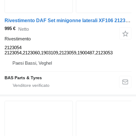
Rivestimento DAF Set minigonne laterali XF106 2123054 per trattore stradale DAF XF106
995 €
Netto
Rivestimento
2123054
2123054,2123060,1903109,2123059,1900487,2123053
Paesi Bassi, Veghel
BAS Parts & Tyres