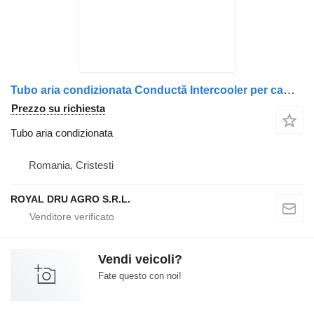
Tubo aria condizionata Conductă Intercooler per camion MAN – Coduri: 51094120362, 51094120401, 5109412-0362, 5109412-0401
Prezzo su richiesta
Tubo aria condizionata
Romania, Cristesti
ROYAL DRU AGRO S.R.L.
Vendi veicoli?
Fate questo con noi!