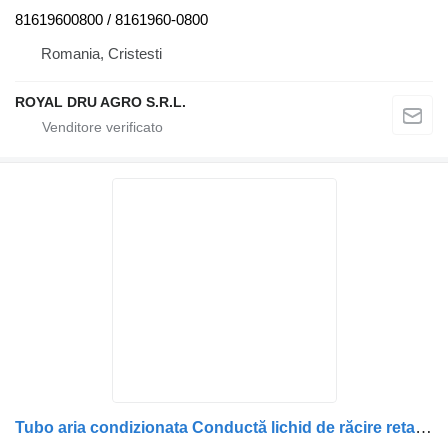
81619600800 / 8161960-0800
Romania, Cristesti
ROYAL DRU AGRO S.R.L.
Tubo aria condizionata Conductă lichid de răcire retarder per camion MAN 81063035592 / 8106303-5592