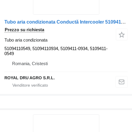
Tubo aria condizionata Conductă Intercooler 51094110549 per camion MAN 51094110549 / 51094110934
Prezzo su richiesta
Tubo aria condizionata
51094110549, 51094110934, 5109411-0934, 5109411-
0549
Romania, Cristesti
ROYAL DRU AGRO S.R.L.