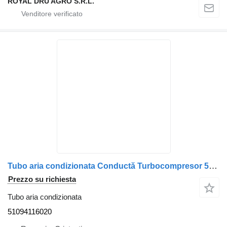
ROYAL DRU AGRO S.R.L.
Tubo aria condizionata Conductă Turbocompresor 51094116020 per camion MAN / 5109411-6020
Prezzo su richiesta
Tubo aria condizionata
51094116020