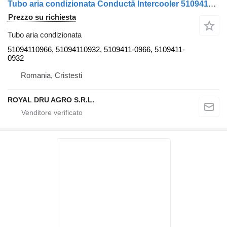
Tubo aria condizionata Conductă Intercooler 51094110966 per camion MAN 51094110966 / 51094110932
Prezzo su richiesta
Tubo aria condizionata
51094110966, 51094110932, 5109411-0966, 5109411-
0932
Romania, Cristesti
ROYAL DRU AGRO S.R.L.