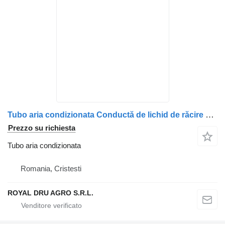
Tubo aria condizionata Conductă de lichid de răcire per camion MAN 8196305-0322 / 81963050322 / 8161960-0776 / 81619600776 / 8161960-0803 / 81619600803 / 8161960-0808 / 81619600808 / 8196305-0351 / 81963050351
Prezzo su richiesta
Tubo aria condizionata
Romania, Cristesti
ROYAL DRU AGRO S.R.L.