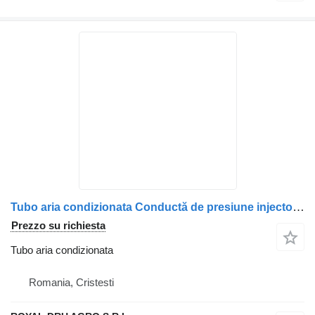
Tubo aria condizionata Conductă de presiune injector combustibil per camion MAN 51103040277 / 5110304-0277 / 51103040232 / 5110304-0323
Prezzo su richiesta
Tubo aria condizionata
Romania, Cristesti