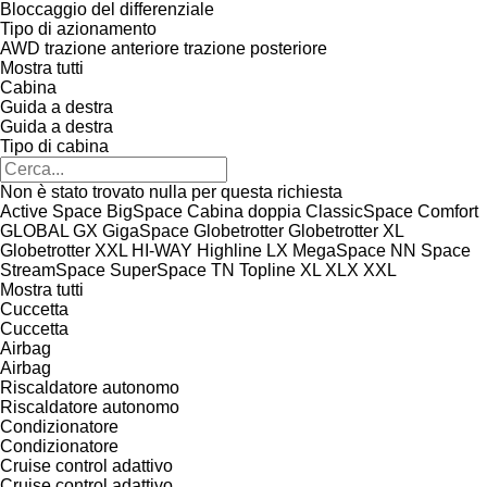
Bloccaggio del differenziale
Tipo di azionamento
AWD
trazione anteriore
trazione posteriore
Mostra tutti
Cabina
Guida a destra
Guida a destra
Tipo di cabina
Non è stato trovato nulla per questa richiesta
Active Space
BigSpace
Cabina doppia
ClassicSpace
Comfort
GLOBAL
GX
GigaSpace
Globetrotter
Globetrotter XL
Globetrotter XXL
HI-WAY
Highline
LX
MegaSpace
NN
Space
StreamSpace
SuperSpace
TN
Topline
XL
XLX
XXL
Mostra tutti
Cuccetta
Cuccetta
Airbag
Airbag
Riscaldatore autonomo
Riscaldatore autonomo
Condizionatore
Condizionatore
Cruise control adattivo
Cruise control adattivo