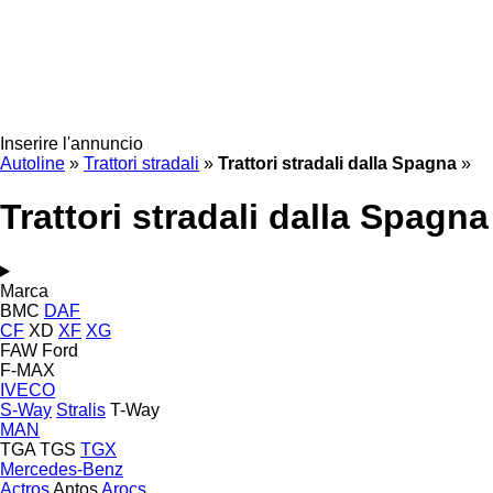
Inserire l'annuncio
Autoline
»
Trattori stradali
»
Trattori stradali dalla Spagna
»
Trattori stradali dalla Spagna
Marca
BMC
DAF
CF
XD
XF
XG
FAW
Ford
F-MAX
IVECO
S-Way
Stralis
T-Way
MAN
TGA
TGS
TGX
Mercedes-Benz
Actros
Antos
Arocs