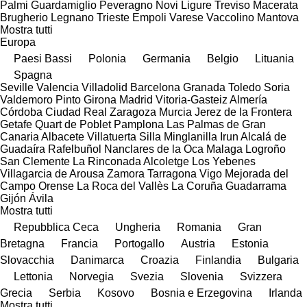
Palmi
Guardamiglio
Peveragno
Novi Ligure
Treviso
Macerata
Brugherio
Legnano
Trieste
Empoli
Varese
Vaccolino
Mantova
Mostra tutti
Europa
Paesi Bassi
Polonia
Germania
Belgio
Lituania
Spagna
Seville
Valencia
Villadolid
Barcelona
Granada
Toledo
Soria
Valdemoro
Pinto
Girona
Madrid
Vitoria-Gasteiz
Almería
Córdoba
Ciudad Real
Zaragoza
Murcia
Jerez de la Frontera
Getafe
Quart de Poblet
Pamplona
Las Palmas de Gran
Canaria
Albacete
Villatuerta
Silla
Minglanilla
Irun
Alcalá de
Guadaíra
Rafelbuñol
Nanclares de la Oca
Malaga
Logroño
San Clemente
La Rinconada
Alcoletge
Los Yebenes
Villagarcia de Arousa
Zamora
Tarragona
Vigo
Mejorada del
Campo
Orense
La Roca del Vallès
La Coruña
Guadarrama
Gijón
Ávila
Mostra tutti
Repubblica Ceca
Ungheria
Romania
Gran
Bretagna
Francia
Portogallo
Austria
Estonia
Slovacchia
Danimarca
Croazia
Finlandia
Bulgaria
Lettonia
Norvegia
Svezia
Slovenia
Svizzera
Grecia
Serbia
Kosovo
Bosnia e Erzegovina
Irlanda
Mostra tutti