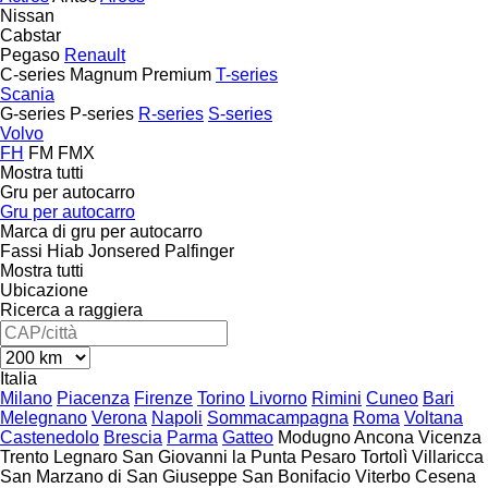
Nissan
Cabstar
Pegaso
Renault
C-series
Magnum
Premium
T-series
Scania
G-series
P-series
R-series
S-series
Volvo
FH
FM
FMX
Mostra tutti
Gru per autocarro
Gru per autocarro
Marca di gru per autocarro
Fassi
Hiab
Jonsered
Palfinger
Mostra tutti
Ubicazione
Ricerca a raggiera
Italia
Milano
Piacenza
Firenze
Torino
Livorno
Rimini
Cuneo
Bari
Melegnano
Verona
Napoli
Sommacampagna
Roma
Voltana
Castenedolo
Brescia
Parma
Gatteo
Modugno
Ancona
Vicenza
Trento
Legnaro
San Giovanni la Punta
Pesaro
Tortolì
Villaricca
San Marzano di San Giuseppe
San Bonifacio
Viterbo
Cesena