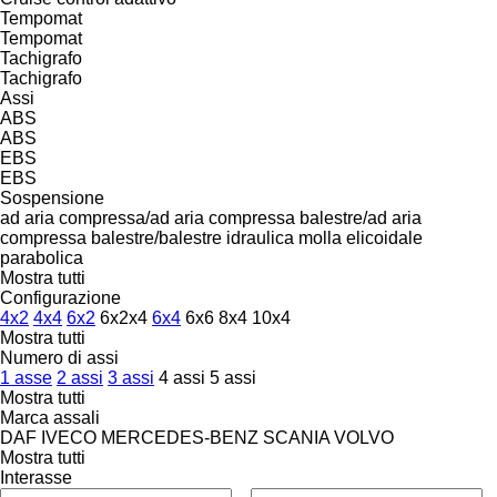
Tempomat
Tempomat
Tachigrafo
Tachigrafo
Assi
ABS
ABS
EBS
EBS
Sospensione
ad aria compressa/ad aria compressa
balestre/ad aria
compressa
balestre/balestre
idraulica
molla elicoidale
parabolica
Mostra tutti
Configurazione
4x2
4x4
6x2
6x2x4
6x4
6x6
8x4
10x4
Mostra tutti
Numero di assi
1 asse
2 assi
3 assi
4 assi
5 assi
Mostra tutti
Marca assali
DAF
IVECO
MERCEDES-BENZ
SCANIA
VOLVO
Mostra tutti
Interasse