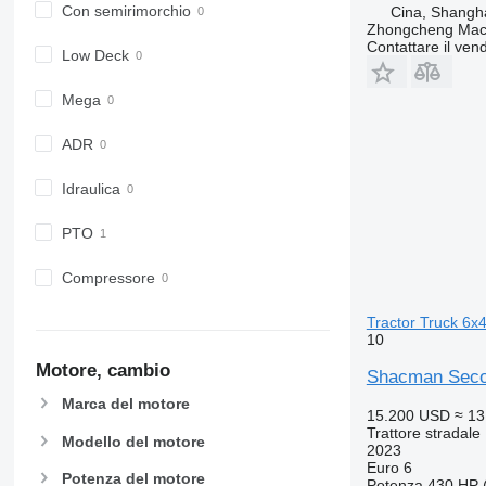
Con semirimorchio
Cina, Shangh
Zhongcheng Mach
Contattare il vend
Low Deck
Mega
ADR
Idraulica
PTO
Compressore
Tractor Truck 6x4
10
Motore, cambio
Shacman Seco
Marca del motore
15.200 USD
≈ 13
Trattore stradale
Modello del motore
2023
Euro 6
Potenza del motore
Potenza
430 HP 