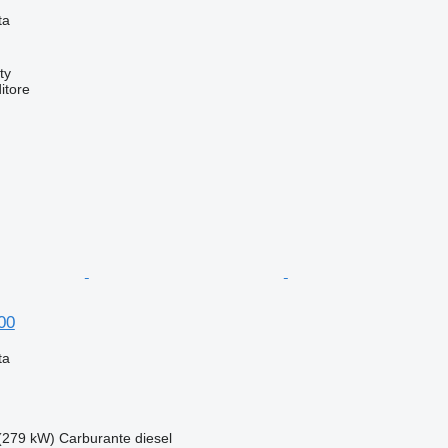
ta
ty
itore
00
ta
(279 kW)
Carburante
diesel