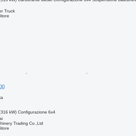
er Truck
itore
00
ta
(316 kW)
Configurazione
6x4
ai
inery Trading Co.,Ltd
itore