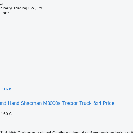
ai
inery Trading Co.,Ltd
itore
 Price
nd Hand Shacman M3000s Tractor Truck 6x4 Price
.160 €
(316 kW)
Carburante
diesel
Configurazione
6x4
Sospensione
balestre/