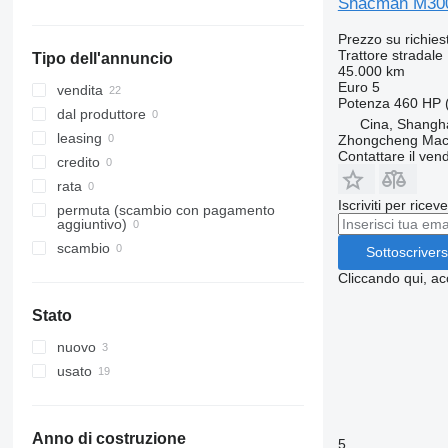
Shacman M30
Prezzo su richies
Trattore stradale
Tipo dell'annuncio
45.000 km
Euro 5
vendita
Potenza
460 HP 
dal produttore
Cina, Shangh
leasing
Zhongcheng Mach
Contattare il vend
credito
rata
Iscriviti per ricev
permuta (scambio con pagamento
aggiuntivo)
scambio
Sottoscrivers
Cliccando qui, ac
Stato
nuovo
usato
Anno di costruzione
5