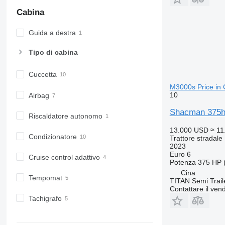
Cabina
Guida a destra
Tipo di cabina
Cuccetta
M3000s Price in 
10
Airbag
Shacman 375hp
Riscaldatore autonomo
13.000 USD
≈ 11
Condizionatore
Trattore stradale
2023
Euro 6
Cruise control adattivo
Potenza
375 HP 
Cina
Tempomat
TITAN Semi Trail
Contattare il vend
Tachigrafo