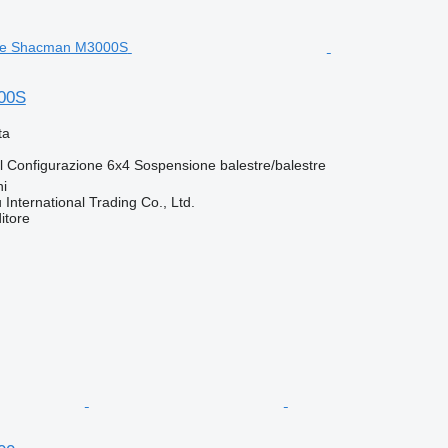
00S
ta
l
Configurazione
6x4
Sospensione
balestre/balestre
hi
International Trading Co., Ltd.
itore