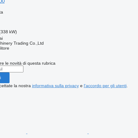
00
ta
(338 kW)
ai
inery Trading Co.,Ltd
itore
ere le novità di questa rubrica
i
cettate la nostra
informativa sulla privacy
e
l'accordo per gli utenti
.