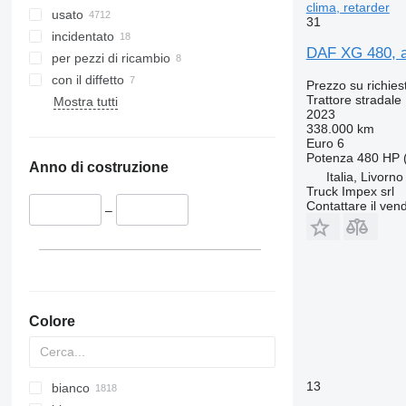
clima, retarder
usato
31
incidentato
DAF XG 480, an
per pezzi di ricambio
con il diffetto
Prezzo su richies
Trattore stradale
Mostra tutti
2023
338.000 km
Euro 6
Potenza
480 HP 
Anno di costruzione
Italia, Livorno
Truck Impex srl
Contattare il vend
–
Colore
13
bianco