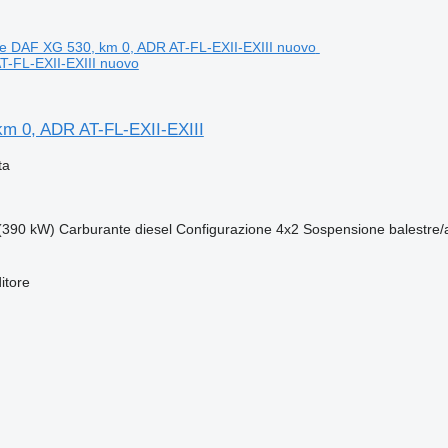
T-FL-EXII-EXIII nuovo
m 0, ADR AT-FL-EXII-EXIII
ta
(390 kW)
Carburante
diesel
Configurazione
4x2
Sospensione
balestre
itore