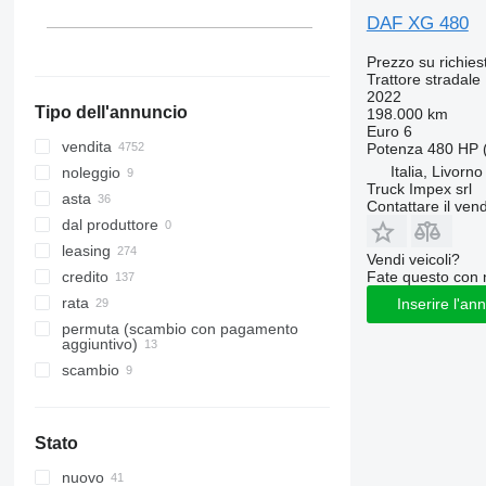
Lituania
DAF XG 480
Mostra tutti
Prezzo su richies
Trattore stradale
2022
Tipo dell'annuncio
198.000 km
Euro 6
vendita
Potenza
480 HP 
Italia, Livorno
noleggio
Truck Impex srl
asta
Contattare il vend
dal produttore
leasing
Vendi veicoli?
Fate questo con 
credito
rata
Inserire l'an
permuta (scambio con pagamento
aggiuntivo)
scambio
Stato
nuovo