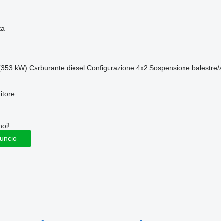
ta
(353 kW)
Carburante
diesel
Configurazione
4x2
Sospensione
balestre
itore
noi!
nuncio