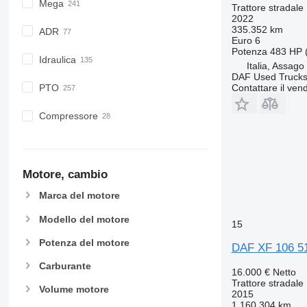
Mega
Trattore stradale
2022
335.352 km
ADR
Euro 6
Potenza
483 HP 
Idraulica
Italia, Assago
DAF Used Trucks 
Contattare il vend
PTO
Compressore
Motore, cambio
Marca del motore
Modello del motore
15
Potenza del motore
DAF XF 106 5
Carburante
16.000 €
Netto
Trattore stradale
Volume motore
2015
1.160.304 km