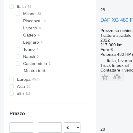
Italia
28
Milano
DAF XG 480 FT,
Piacenza
Livorno
Prezzo su richies
Gatteo
Trattore stradale
2022
Legnaro
217.000 km
Torino
Euro 6
Potenza
480 HP 
Napoli
Italia, Livorno
Castenedolo
Truck Impex srl
Contattare il vend
Mostra tutti
Europa
Asia
Paesi Bassi
altri
Germania
Cina
Polonia
Turchia
Ucraina
Belgio
Emirati Arabi
Cile
Prezzo
Ungheria
Moldavia
Repubblica Ceca
Brasile
–
28
Spagna