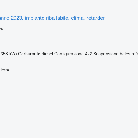
no 2023, impianto ribaltabile, clima, retarder
ta
(353 kW)
Carburante
diesel
Configurazione
4x2
Sospensione
balestre
itore