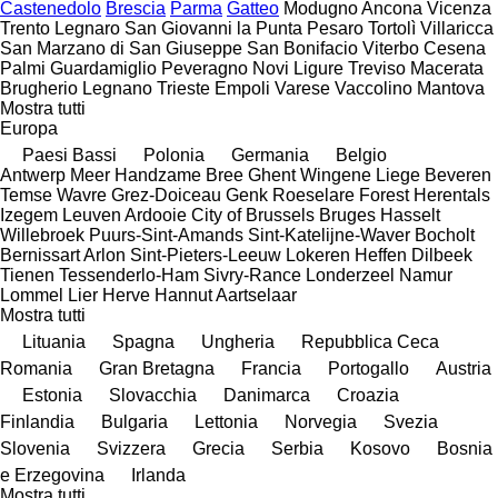
Castenedolo
Brescia
Parma
Gatteo
Modugno
Ancona
Vicenza
Trento
Legnaro
San Giovanni la Punta
Pesaro
Tortolì
Villaricca
San Marzano di San Giuseppe
San Bonifacio
Viterbo
Cesena
Palmi
Guardamiglio
Peveragno
Novi Ligure
Treviso
Macerata
Brugherio
Legnano
Trieste
Empoli
Varese
Vaccolino
Mantova
Mostra tutti
Europa
Paesi Bassi
Polonia
Germania
Belgio
Antwerp
Meer
Handzame
Bree
Ghent
Wingene
Liege
Beveren
Temse
Wavre
Grez-Doiceau
Genk
Roeselare
Forest
Herentals
Izegem
Leuven
Ardooie
City of Brussels
Bruges
Hasselt
Willebroek
Puurs-Sint-Amands
Sint-Katelijne-Waver
Bocholt
Bernissart
Arlon
Sint-Pieters-Leeuw
Lokeren
Heffen
Dilbeek
Tienen
Tessenderlo-Ham
Sivry-Rance
Londerzeel
Namur
Lommel
Lier
Herve
Hannut
Aartselaar
Mostra tutti
Lituania
Spagna
Ungheria
Repubblica Ceca
Romania
Gran Bretagna
Francia
Portogallo
Austria
Estonia
Slovacchia
Danimarca
Croazia
Finlandia
Bulgaria
Lettonia
Norvegia
Svezia
Slovenia
Svizzera
Grecia
Serbia
Kosovo
Bosnia
e Erzegovina
Irlanda
Mostra tutti