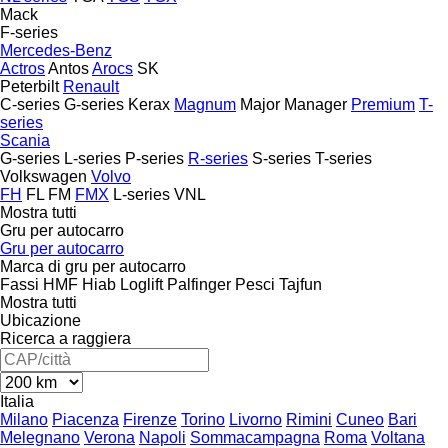
Mack
F-series
Mercedes-Benz
Actros
Antos
Arocs
SK
Peterbilt
Renault
C-series
G-series
Kerax
Magnum
Major
Manager
Premium
T-
series
Scania
G-series
L-series
P-series
R-series
S-series
T-series
Volkswagen
Volvo
FH
FL
FM
FMX
L-series
VNL
Mostra tutti
Gru per autocarro
Gru per autocarro
Marca di gru per autocarro
Fassi
HMF
Hiab
Loglift
Palfinger
Pesci
Tajfun
Mostra tutti
Ubicazione
Ricerca a raggiera
Italia
Milano
Piacenza
Firenze
Torino
Livorno
Rimini
Cuneo
Bari
Melegnano
Verona
Napoli
Sommacampagna
Roma
Voltana