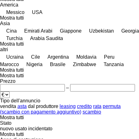
America
Messico
USA
Mostra tutti
Asia
Cina
Emirati Arabi
Giappone
Uzbekistan
Georgia
Turchia
Arabia Saudita
Mostra tutti
altri
Ucraina
Cile
Argentina
Moldavia
Peru
Marocco
Nigeria
Brasile
Zimbabwe
Tanzania
Mostra tutti
Mostra tutti
Prezzo
–
Tipo dell'annuncio
vendita
asta
dal produttore
leasing
credito
rata
permuta
(scambio con pagamento aggiuntivo)
scambio
Mostra tutti
Stato
nuovo
usato
incidentato
Mostra tutti