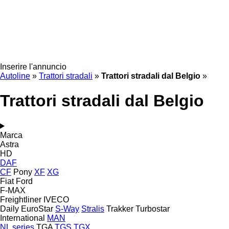
Inserire l'annuncio
Autoline
»
Trattori stradali
»
Trattori stradali dal Belgio
»
Trattori stradali dal Belgio
Marca
Astra
HD
DAF
CF
Pony
XF
XG
Fiat
Ford
F-MAX
Freightliner
IVECO
Daily
EuroStar
S-Way
Stralis
Trakker
Turbostar
International
MAN
NL series
TGA
TGS
TGX