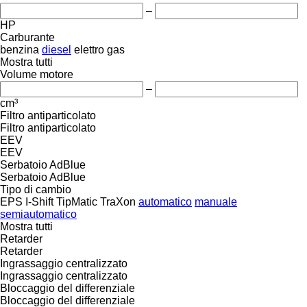
–
HP
Carburante
benzina
diesel
elettro
gas
Mostra tutti
Volume motore
–
cm³
Filtro antiparticolato
Filtro antiparticolato
EEV
EEV
Serbatoio AdBlue
Serbatoio AdBlue
Tipo di cambio
EPS
I-Shift
TipMatic
TraXon
automatico
manuale
semiautomatico
Mostra tutti
Retarder
Retarder
Ingrassaggio centralizzato
Ingrassaggio centralizzato
Bloccaggio del differenziale
Bloccaggio del differenziale