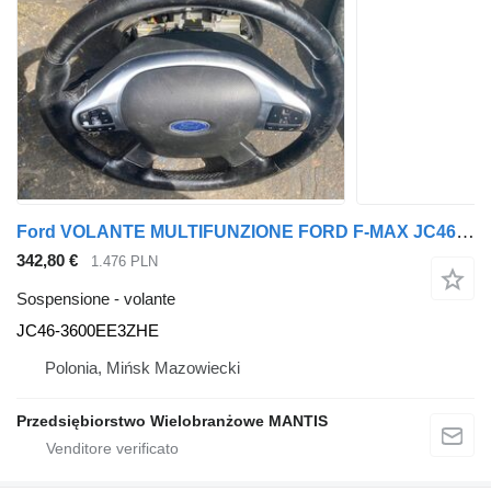
Ford VOLANTE MULTIFUNZIONE FORD F-MAX JC46-3600EE3ZHE per trattore stradale
342,80 €
1.476 PLN
Sospensione - volante
JC46-3600EE3ZHE
Polonia, Mińsk Mazowiecki
Przedsiębiorstwo Wielobranżowe MANTIS