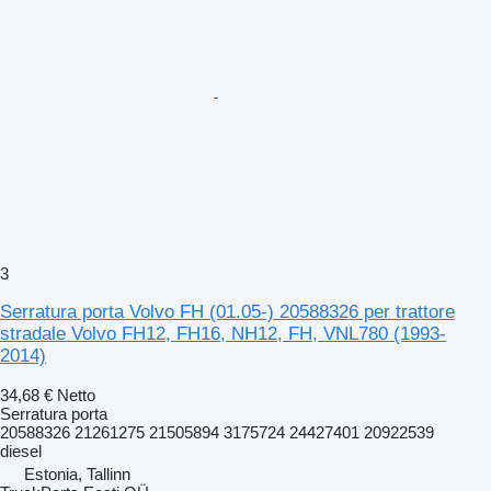
3
Serratura porta Volvo FH (01.05-) 20588326 per trattore
stradale Volvo FH12, FH16, NH12, FH, VNL780 (1993-
2014)
34,68 €
Netto
Serratura porta
20588326 21261275 21505894 3175724 24427401 20922539
diesel
Estonia, Tallinn