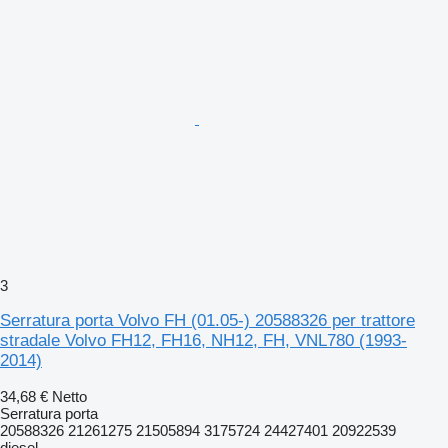
3
Serratura porta Volvo FH (01.05-) 20588326 per trattore
stradale Volvo FH12, FH16, NH12, FH, VNL780 (1993-
2014)
34,68 €
Netto
Serratura porta
20588326 21261275 21505894 3175724 24427401 20922539
diesel