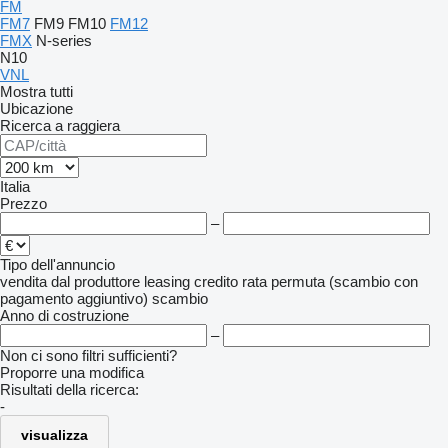
FM
FM7
FM9
FM10
FM12
FMX
N-series
N10
VNL
Mostra tutti
Ubicazione
Ricerca a raggiera
Italia
Prezzo
–
Tipo dell'annuncio
vendita
dal produttore
leasing
credito
rata
permuta (scambio con
pagamento aggiuntivo)
scambio
Anno di costruzione
–
Non ci sono filtri sufficienti?
Proporre una modifica
Risultati della ricerca:
-
visualizza