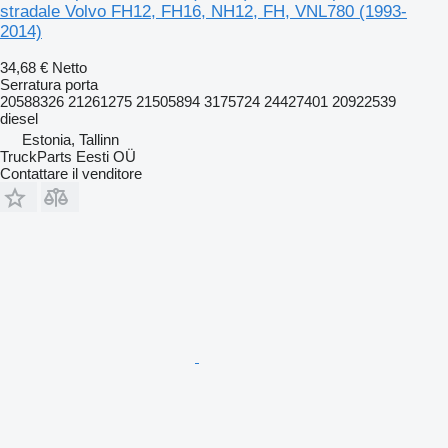
stradale Volvo FH12, FH16, NH12, FH, VNL780 (1993-
2014)
34,68 €
Netto
Serratura porta
20588326 21261275 21505894 3175724 24427401 20922539
diesel
Estonia, Tallinn
TruckParts Eesti OÜ
Contattare il venditore