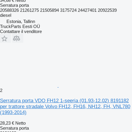
34,68 €
Netto
Serratura porta
20588326 21261275 21505894 3175724 24427401 20922539
diesel
Estonia, Tallinn
TruckParts Eesti OÜ
Contattare il venditore
2
Serratura porta VDO FH12 1-seeria (01.93-12.02) 8191182
per trattore stradale Volvo FH12, FH16, NH12, FH, VNL780
(1993-2014)
28,23 €
Netto
Serratura porta