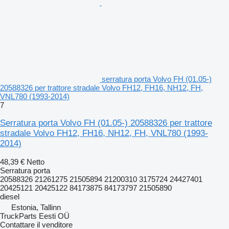
serratura porta Volvo FH (01.05-)
20588326 per trattore stradale Volvo FH12, FH16, NH12, FH,
VNL780 (1993-2014)
7
Serratura porta Volvo FH (01.05-) 20588326 per trattore
stradale Volvo FH12, FH16, NH12, FH, VNL780 (1993-
2014)
48,39 €
Netto
Serratura porta
20588326 21261275 21505894 21200310 3175724 24427401
20425121 20425122 84173875 84173797 21505890
diesel
Estonia, Tallinn
TruckParts Eesti OÜ
Contattare il venditore