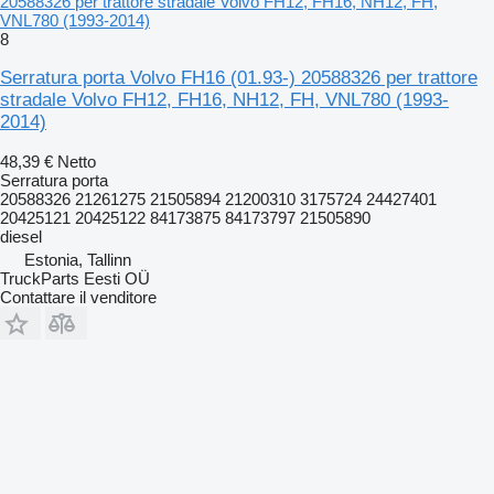
20588326 per trattore stradale Volvo FH12, FH16, NH12, FH,
VNL780 (1993-2014)
8
Serratura porta Volvo FH16 (01.93-) 20588326 per trattore
stradale Volvo FH12, FH16, NH12, FH, VNL780 (1993-
2014)
48,39 €
Netto
Serratura porta
20588326 21261275 21505894 21200310 3175724 24427401
20425121 20425122 84173875 84173797 21505890
diesel
Estonia, Tallinn
TruckParts Eesti OÜ
Contattare il venditore