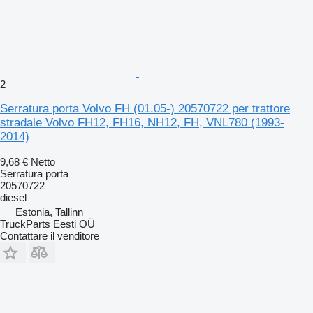
2
Serratura porta Volvo FH (01.05-) 20570722 per trattore
stradale Volvo FH12, FH16, NH12, FH, VNL780 (1993-
2014)
9,68 €
Netto
Serratura porta
20570722
diesel
Estonia, Tallinn
TruckParts Eesti OÜ
Contattare il venditore