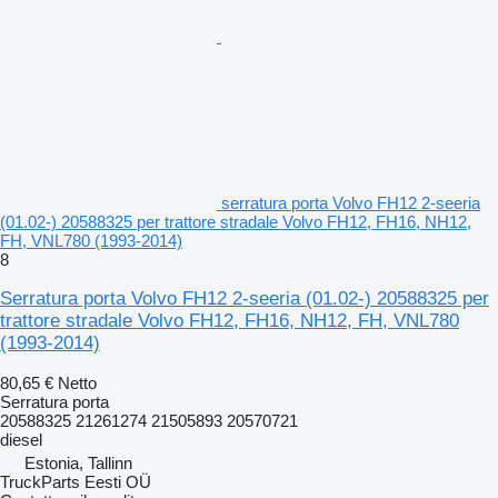
serratura porta Volvo FH12 2-seeria
(01.02-) 20588325 per trattore stradale Volvo FH12, FH16, NH12,
FH, VNL780 (1993-2014)
8
Serratura porta Volvo FH12 2-seeria (01.02-) 20588325 per
trattore stradale Volvo FH12, FH16, NH12, FH, VNL780
(1993-2014)
80,65 €
Netto
Serratura porta
20588325 21261274 21505893 20570721
diesel
Estonia, Tallinn
TruckParts Eesti OÜ