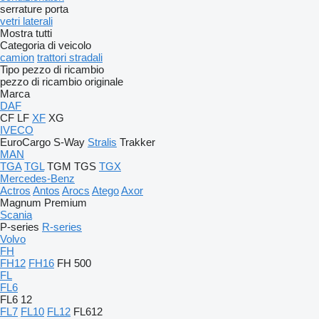
serrature porta
vetri laterali
Mostra tutti
Categoria di veicolo
camion
trattori stradali
Tipo pezzo di ricambio
pezzo di ricambio originale
Marca
DAF
CF
LF
XF
XG
IVECO
EuroCargo
S-Way
Stralis
Trakker
MAN
TGA
TGL
TGM
TGS
TGX
Mercedes-Benz
Actros
Antos
Arocs
Atego
Axor
Magnum
Premium
Scania
P-series
R-series
Volvo
FH
FH12
FH16
FH 500
FL
FL6
FL6 12
FL7
FL10
FL12
FL612