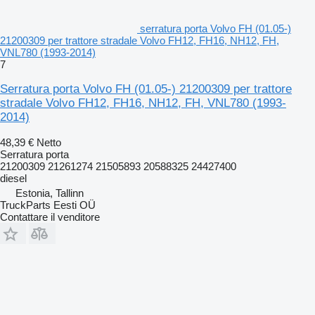
serratura porta Volvo FH (01.05-)
21200309 per trattore stradale Volvo FH12, FH16, NH12, FH,
VNL780 (1993-2014)
7
Serratura porta Volvo FH (01.05-) 21200309 per trattore
stradale Volvo FH12, FH16, NH12, FH, VNL780 (1993-
2014)
48,39 €
Netto
Serratura porta
21200309 21261274 21505893 20588325 24427400
diesel
Estonia, Tallinn
TruckParts Eesti OÜ
Contattare il venditore