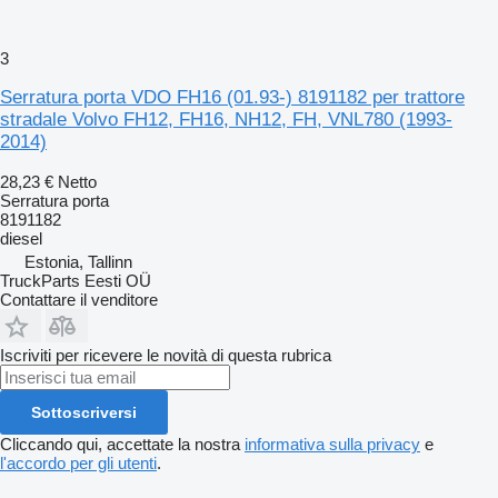
3
Serratura porta VDO FH16 (01.93-) 8191182 per trattore
stradale Volvo FH12, FH16, NH12, FH, VNL780 (1993-
2014)
28,23 €
Netto
Serratura porta
8191182
diesel
Estonia, Tallinn
TruckParts Eesti OÜ
Contattare il venditore
Iscriviti per ricevere le novità di questa rubrica
Sottoscriversi
Cliccando qui, accettate la nostra
informativa sulla privacy
e
l'accordo per gli utenti
.