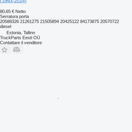
(1993-2014)
80,65 €
Netto
Serratura porta
20588326 21261275 21505894 20425122 84173875 20570722
diesel
Estonia, Tallinn
TruckParts Eesti OÜ
Contattare il venditore