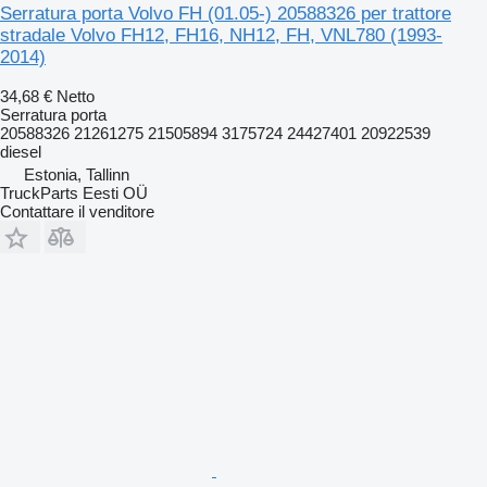
Serratura porta Volvo FH (01.05-) 20588326 per trattore
stradale Volvo FH12, FH16, NH12, FH, VNL780 (1993-
2014)
34,68 €
Netto
Serratura porta
20588326 21261275 21505894 3175724 24427401 20922539
diesel
Estonia, Tallinn
TruckParts Eesti OÜ
Contattare il venditore