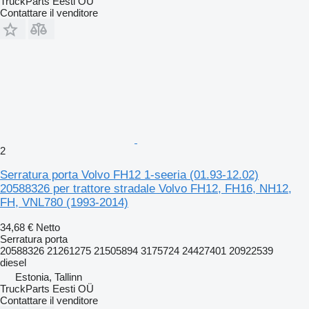
TruckParts Eesti OÜ
Contattare il venditore
2
Serratura porta Volvo FH12 1-seeria (01.93-12.02)
20588326 per trattore stradale Volvo FH12, FH16, NH12,
FH, VNL780 (1993-2014)
34,68 €
Netto
Serratura porta
20588326 21261275 21505894 3175724 24427401 20922539
diesel
Estonia, Tallinn
TruckParts Eesti OÜ
Contattare il venditore