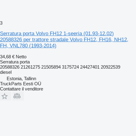
3
Serratura porta Volvo FH12 1-seeria (01.93-12.02)
20588326 per trattore stradale Volvo FH12, FH16, NH12,
FH, VNL780 (1993-2014)
34,68 €
Netto
Serratura porta
20588326 21261275 21505894 3175724 24427401 20922539
diesel
Estonia, Tallinn
TruckParts Eesti OÜ
Contattare il venditore