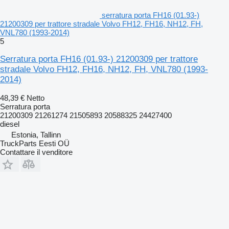
serratura porta FH16 (01.93-)
21200309 per trattore stradale Volvo FH12, FH16, NH12, FH,
VNL780 (1993-2014)
5
Serratura porta FH16 (01.93-) 21200309 per trattore
stradale Volvo FH12, FH16, NH12, FH, VNL780 (1993-
2014)
48,39 €
Netto
Serratura porta
21200309 21261274 21505893 20588325 24427400
diesel
Estonia, Tallinn
TruckParts Eesti OÜ
Contattare il venditore