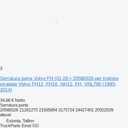
3
Serratura porta Volvo FH (01.05-) 20588326 per trattore
stradale Volvo FH12, FH16, NH12, FH, VNL780 (1993-
2014)
34,68 €
Netto
Serratura porta
20588326 21261275 21505894 3175724 24427401 20922539
diesel
Estonia, Tallinn
TruckParts Eesti OÜ