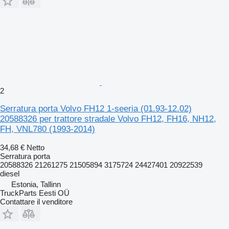
2
Serratura porta Volvo FH12 1-seeria (01.93-12.02)
20588326 per trattore stradale Volvo FH12, FH16, NH12,
FH, VNL780 (1993-2014)
34,68 €
Netto
Serratura porta
20588326 21261275 21505894 3175724 24427401 20922539
diesel
Estonia, Tallinn
TruckParts Eesti OÜ
Contattare il venditore