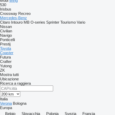
Mobi
Wing
530
Irisbus
Crossway
Recreo
Mercedes-Benz
Citaro
Intouro
MB
O-series
Sprinter
Tourismo
Vario
Nissan
Civilian
Navigo
Ponticelli
Prestij
Toyota
Coaster
Futura
Crafter
Yutong
ZK
Mostra tutti
Ubicazione
Ricerca a raggiera
Italia
Verona
Bologna
Europa
Belgio
Slovacchia
Polonia
Svezia
Francia