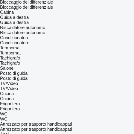
Bloccaggio del differenziale
Bloccaggio del differenziale
Cabina
Guida a destra
Guida a destra
Riscaldatore autonomo
Riscaldatore autonomo
Condizionatore
Condizionatore
Tempomat
Tempomat
Tachigrafo
Tachigrafo
Salone
Posto di guida
Posto di guida
TV/Video
TV/Video
Cucina
Cucina
Frigorifero
Frigorifero
WC
WC
Attrezzato per trasporto handicappati
Attrezzato per trasporto handicappati