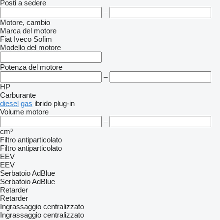
Posti a sedere
–
Motore, cambio
Marca del motore
Fiat
Iveco
Sofim
Modello del motore
Potenza del motore
–
HP
Carburante
diesel
gas
ibrido plug-in
Volume motore
–
cm³
Filtro antiparticolato
Filtro antiparticolato
EEV
EEV
Serbatoio AdBlue
Serbatoio AdBlue
Retarder
Retarder
Ingrassaggio centralizzato
Ingrassaggio centralizzato