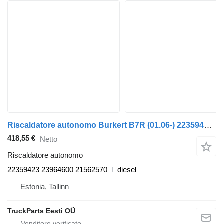
Riscaldatore autonomo Burkert B7R (01.06-) 22359423 per autobus Volvo B7, B8, B9, B12 bus (2005-)
418,55 €
Netto
Riscaldatore autonomo
22359423 23964600 21562570
diesel
Estonia, Tallinn
TruckParts Eesti OÜ