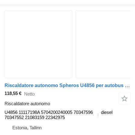
Riscaldatore autonomo Spheros U4856 per autobus Volvo B7, B8, B9, B12 bus (2005-)
118,55 €
Netto
Riscaldatore autonomo
U4856 11117198A 5704200240005 70347596
diesel
70347552 21083159 22342975
Estonia, Tallinn