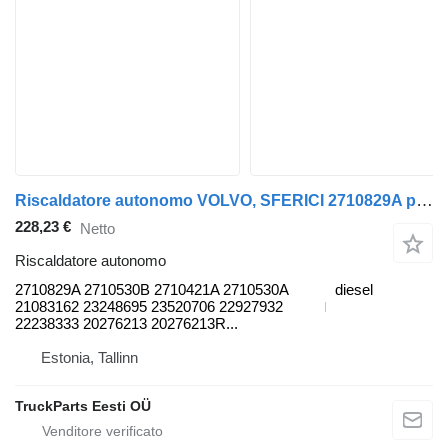
Riscaldatore autonomo VOLVO, SFERICI 2710829A per autobus Volvo B6, B7, B9, B10, B12 bus (1978-2011)
228,23 €
Netto
Riscaldatore autonomo
2710829A 2710530B 2710421A 2710530A
diesel
21083162 23248695 23520706 22927932
22238333 20276213 20276213R...
Estonia, Tallinn
TruckParts Eesti OÜ