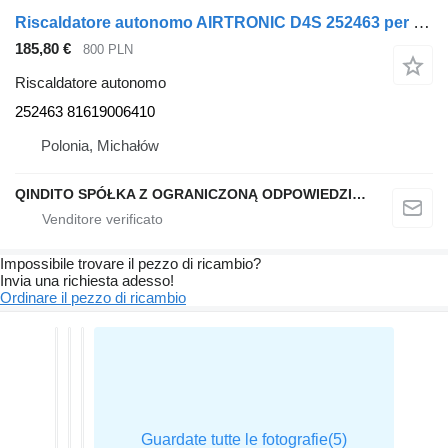
Riscaldatore autonomo AIRTRONIC D4S 252463 per trattore stradale MAN TGL, TGM, TGS, TGX
185,80 €
800 PLN
Riscaldatore autonomo
252463 81619006410
Polonia, Michałów
QINDITO SPÓŁKA Z OGRANICZONĄ ODPOWIEDZIALNOŚCIĄ
Impossibile trovare il pezzo di ricambio?
Invia una richiesta adesso!
Ordinare il pezzo di ricambio