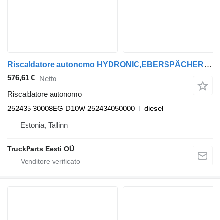
Riscaldatore autonomo HYDRONIC,EBERSPÄCHER TGM 18.290 (01.05-) 252435 per trattore stradale MAN TGL, TGM, TGS, TGX (2005-2021)
576,61 €
Netto
Riscaldatore autonomo
252435 30008EG D10W 252434050000
diesel
Estonia, Tallinn
TruckParts Eesti OÜ