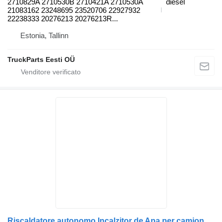
2710829A 2710530B 2710421A 2710530A
diesel
21083162 23248695 23520706 22927932
22238333 20276213 20276213R...
Estonia, Tallinn
TruckParts Eesti OÜ
Riscaldatore autonomo Incalzitor de Apa per camion Scania – Piese și Accesorii Auto