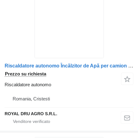
Riscaldatore autonomo Încălzitor de Apă per camion Scania – Coduri: 2205791, 1857080, 1722536, 2488570, 1722529, 1768753, 1857081, 1901761
Prezzo su richiesta
Riscaldatore autonomo
Romania, Cristesti
ROYAL DRU AGRO S.R.L.