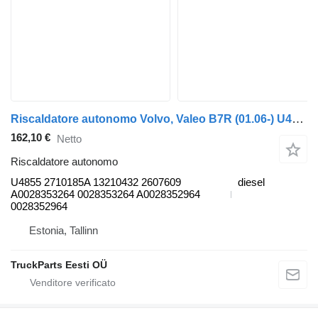
Riscaldatore autonomo Volvo, Valeo B7R (01.06-) U4855 2710185A per autobus Volvo B7, B8, B9, B12 bus (2005-)
162,10 €
Netto
Riscaldatore autonomo
U4855 2710185A 13210432 2607609
diesel
A0028353264 0028353264 A0028352964
0028352964
Estonia, Tallinn
TruckParts Eesti OÜ