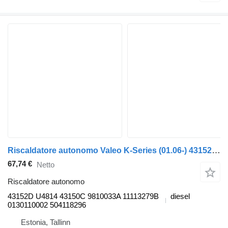
Riscaldatore autonomo Valeo K-Series (01.06-) 43152D per autobus Scania K,N,F-series bus (2006-)
67,74 €
Netto
Riscaldatore autonomo
43152D U4814 43150C 9810033A 11113279B
diesel
0130110002 504118296
Estonia, Tallinn