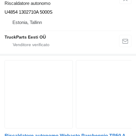
Riscaldatore autonomo
U4854 1302710A 5000S
Estonia, Tallinn
TruckParts Eesti OÜ
Riscaldatore autonomo Webasto Parcheggio TP50 A 007 830 54 61 per camion Webasto