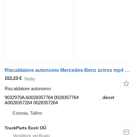
Riscaldatore autonomo Mercedes-Benz actros mp4 2551 (01.12-) 9032970A per trattore stradale Mercedes-Benz Actros MP4 Antos Arocs (2012-)
153,23 €
Netto
Riscaldatore autonomo
9032970A A0028357764 0028357764
diesel
A0028357264 0028357264
Estonia, Tallinn
TruckParts Eesti OÜ