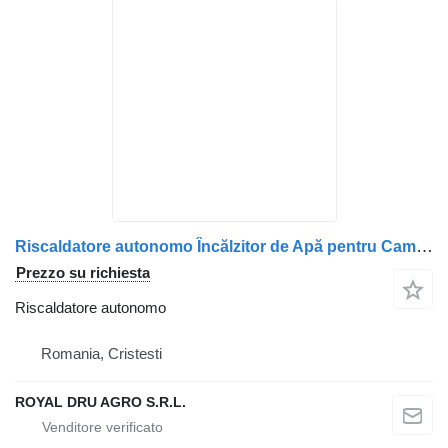
Riscaldatore autonomo Încălzitor de Apă pentru Camion per camion MAN – Coduri 36779016029, 3677901-6029, 11114080A
Prezzo su richiesta
Riscaldatore autonomo
Romania, Cristesti
ROYAL DRU AGRO S.R.L.