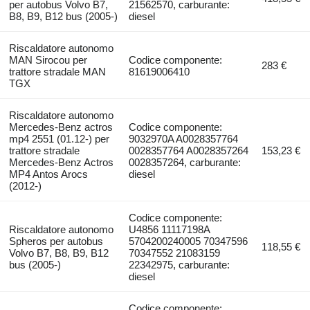
per autobus Volvo B7,
21562570, carburante:
B8, B9, B12 bus (2005-)
diesel
Riscaldatore autonomo
MAN Sirocou per
Codice componente:
283 €
trattore stradale MAN
81619006410
TGX
Riscaldatore autonomo
Mercedes-Benz actros
Codice componente:
mp4 2551 (01.12-) per
9032970A A0028357764
trattore stradale
0028357764 A0028357264
153,23 €
Mercedes-Benz Actros
0028357264, carburante:
MP4 Antos Arocs
diesel
(2012-)
Codice componente:
Riscaldatore autonomo
U4856 11117198A
Spheros per autobus
5704200240005 70347596
118,55 €
Volvo B7, B8, B9, B12
70347552 21083159
bus (2005-)
22342975, carburante:
diesel
Codice componente: