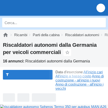
Ricambi
Parti della cabina
Riscaldatori autonomi
Ri
Riscaldatori autonomi dalla Germania
per veicoli commerciali
16 annunci:
Riscaldatori autonomi dalla Germania
Data d'inserzione
All'inizio cari
All'inizio a basso costo
Anno di
costruzione - all'inizio i nuovi
Anno di costruzione - all'inizio i
vecchi