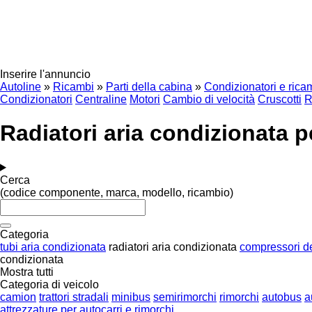
Inserire l'annuncio
Autoline
»
Ricambi
»
Parti della cabina
»
Condizionatori e rica
Condizionatori
Centraline
Motori
Cambio di velocità
Cruscotti
R
Radiatori aria condizionata p
Cerca
(codice componente, marca, modello, ricambio)
Categoria
tubi aria condizionata
radiatori aria condizionata
compressori de
condizionata
Mostra tutti
Categoria di veicolo
camion
trattori stradali
minibus
semirimorchi
rimorchi
autobus
a
attrezzature per autocarri e rimorchi