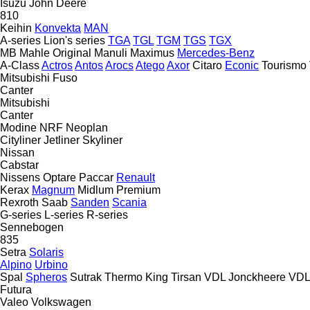
Isuzu
John Deere
810
Keihin
Konvekta
MAN
A-series
Lion's series
TGA
TGL
TGM
TGS
TGX
MB
Mahle Original
Manuli
Maximus
Mercedes-Benz
A-Class
Actros
Antos
Arocs
Atego
Axor
Citaro
Econic
Tourismo
Mitsubishi Fuso
Canter
Mitsubishi
Canter
Modine
NRF
Neoplan
Cityliner
Jetliner
Skyliner
Nissan
Cabstar
Nissens
Optare
Paccar
Renault
Kerax
Magnum
Midlum
Premium
Rexroth
Saab
Sanden
Scania
G-series
L-series
R-series
Sennebogen
835
Setra
Solaris
Alpino
Urbino
Spal
Spheros
Sutrak
Thermo King
Tirsan
VDL Jonckheere
VD
Futura
Valeo
Volkswagen