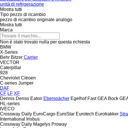
unità di refrigerazione
Mostra tutti
Tipo pezzo di ricambio
pezzo di ricambio originale
analogo
Mostra tutti
Marca
Non è stato trovato nulla per questa richiesta
BMW
X-Series
Behr
Bitzer
Carrier
VECTOR
Caterpillar
928
Chevrolet
Citroen
C-series
Jumper
DAF
CF
LF
XF
Dennis
Denso
Eaton
Eberspächer
Egelhof
Fast
GEA Bock
GE
HL-series
IVECO
Crossway
Daily
EuroCargo
EuroStar
Eurotech
Eurotrakker
Stra
International
Irisbus
Crossway
Daily
Magelys
Proway