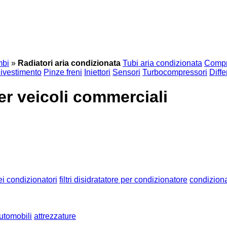
mbi
»
Radiatori aria condizionata
Tubi aria condizionata
Compre
ivestimento
Pinze freni
Iniettori
Sensori
Turbocompressori
Diffe
er veicoli commerciali
i condizionatori
filtri disidratatore per condizionatore
condiziona
utomobili
attrezzature