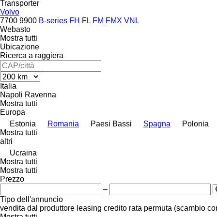
Transporter
Volvo
7700
9900
B-series
FH
FL
FM
FMX
VNL
Webasto
Mostra tutti
Ubicazione
Ricerca a raggiera
Italia
Napoli
Ravenna
Mostra tutti
Europa
Estonia
Romania
Paesi Bassi
Spagna
Polonia
Mostra tutti
altri
Ucraina
Mostra tutti
Mostra tutti
Prezzo
–
Tipo dell'annuncio
vendita
dal produttore
leasing
credito
rata
permuta (scambio co
Mostra tutti