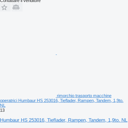
Contattare il venditore
rimorchio trasporto macchine
operatrici Humbaur HS 253016, Tieflader, Rampen, Tandem, 1,9to.
NL
13
Humbaur HS 253016, Tieflader, Rampen, Tandem, 1,9to. NL