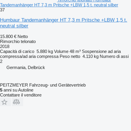
Tandemanhänger HT 7,3 m Pritsche +LBW 1,5 t. neutral silber
37
Humbaur Tandemanhänger HT 7,3 m Pritsche +LBW 1,5 t.
neutral silber
15.800 €
Netto
Rimorchio telonato
2018
Capacità di carico
5.880 kg
Volume
48 m³
Sospensione
ad aria
compressa/ad aria compressa
Peso netto
4.110 kg
Numero di assi
2
Germania, Delbrück
PEITZMEYER Fahrzeug- und Gerätevertrieb
5
anni su Autoline
Contattare il venditore