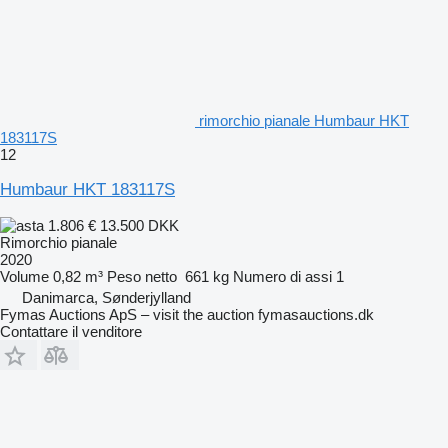
rimorchio pianale Humbaur HKT
183117S
12
Humbaur HKT 183117S
1.806 €
13.500 DKK
Rimorchio pianale
2020
Volume
0,82 m³
Peso netto
661 kg
Numero di assi
1
Danimarca, Sønderjylland
Fymas Auctions ApS – visit the auction fymasauctions.dk
Contattare il venditore