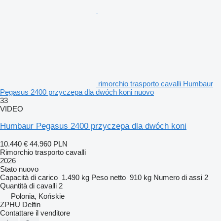
rimorchio trasporto cavalli Humbaur
Pegasus 2400 przyczepa dla dwóch koni nuovo
33
VIDEO
Humbaur Pegasus 2400 przyczepa dla dwóch koni
10.440 €
44.960 PLN
Rimorchio trasporto cavalli
2026
Stato
nuovo
Capacità di carico
1.490 kg
Peso netto
910 kg
Numero di assi
2
Quantità di cavalli
2
Polonia, Końskie
ZPHU Delfin
Contattare il venditore