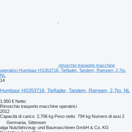
rimorchio trasporto macchine
operatrici Humbaur HS353718, Tieflader, Tandem, Rampen, 2,7to.
NL
14
Humbaur HS353718, Tieflader, Tandem, Rampen, 2,7to. NL
1.950 €
Netto
Rimorchio trasporto macchine operatrici
2012
Capacità di carico
2.706 kg
Peso netto
794 kg
Numero di assi
2
Germania, Sittensen
alga Nutzfahrzeug- und Baumaschinen GmbH & Co. KG