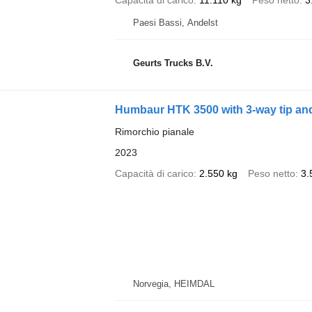
Capacità di carico
11.110 kg
Peso netto
3
Paesi Bassi, Andelst
Geurts Trucks B.V.
Humbaur HTK 3500 with 3-way tip an
Rimorchio pianale
2023
Capacità di carico
2.550 kg
Peso netto
3.
Norvegia, HEIMDAL