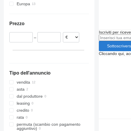
Europa
Germania
Paesi Bassi
Prezzo
Norvegia
Danimarca
Iscriviti per ricev
–
Austria
Sottoscrivers
Cliccando qui, ac
Tipo dell'annuncio
vendita
asta
dal produttore
leasing
credito
rata
permuta (scambio con pagamento
aggiuntivo)