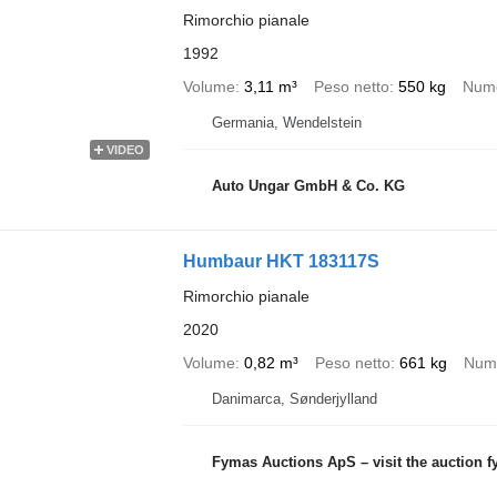
Rimorchio pianale
1992
Volume
3,11 m³
Peso netto
550 kg
Nume
Germania, Wendelstein
VIDEO
Auto Ungar GmbH & Co. KG
Humbaur HKT 183117S
Rimorchio pianale
2020
Volume
0,82 m³
Peso netto
661 kg
Nume
Danimarca, Sønderjylland
Fymas Auctions ApS – visit the auction 