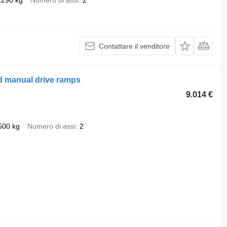
.290 kg
Numero di assi
2
Contattare il venditore
d manual drive ramps
9.014 €
500 kg
Numero di assi
2