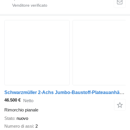
Schwarzmüller 2-Achs Jumbo-Baustoff-Plateauanhänger, BPW-Achsen, Alufelgen
46.500 €
Netto
Rimorchio pianale
Stato
nuovo
Numero di assi
2