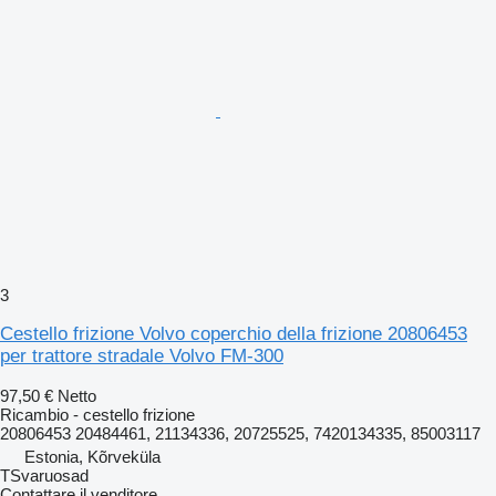
3
Cestello frizione Volvo coperchio della frizione 20806453
per trattore stradale Volvo FM-300
97,50 €
Netto
Ricambio - cestello frizione
20806453 20484461, 21134336, 20725525, 7420134335, 85003117
Estonia, Kõrveküla
TSvaruosad
Contattare il venditore