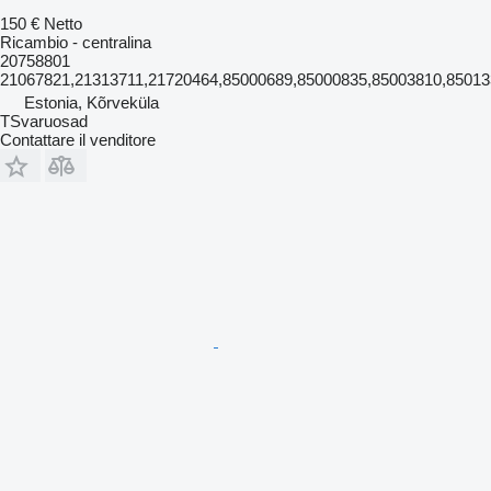
150 €
Netto
Ricambio - centralina
20758801
21067821,21313711,21720464,85000689,85000835,85003810,8501
Estonia, Kõrveküla
TSvaruosad
Contattare il venditore