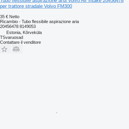
Tubo flessibile aspirazione aria Volvo Air intake 20456478
per trattore stradale Volvo FM300
35 €
Netto
Ricambio - Tubo flessibile aspirazione aria
20456478 8149053
Estonia, Kõrveküla
TSvaruosad
Contattare il venditore