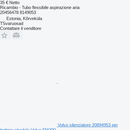
35 €
Netto
Ricambio - Tubo flessibile aspirazione aria
20456478 8149053
Estonia, Kõrveküla
TSvaruosad
Contattare il venditore
Volvo silenziatore 20894953 per
trattore stradale Volvo FM300