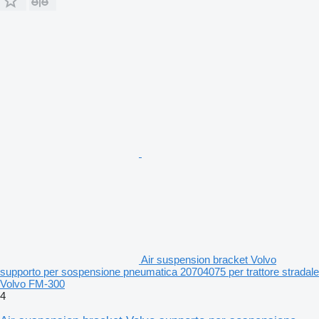
Air suspension bracket Volvo
supporto per sospensione pneumatica 20704075 per trattore stradale
Volvo FM-300
4