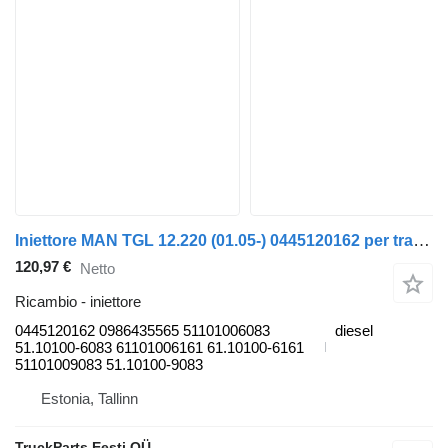
Iniettore MAN TGL 12.220 (01.05-) 0445120162 per trattore stradale MAN TGL, TGM, TGS, TGX (2005-2021)
120,97 €
Netto
Ricambio - iniettore
0445120162 0986435565 51101006083
diesel
51.10100-6083 61101006161 61.10100-6161
51101009083 51.10100-9083
Estonia, Tallinn
TruckParts Eesti OÜ