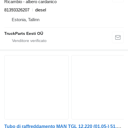
Ricambio - albero cardanico
81393326207
diesel
Estonia, Tallinn
TruckParts Eesti OÜ
Tubo di raffreddamento MAN TGL 12.220 (01.05-) 51.06302-3429 per trattore stradale MAN TGL, TGM, TGS, TGX (2005-2021)