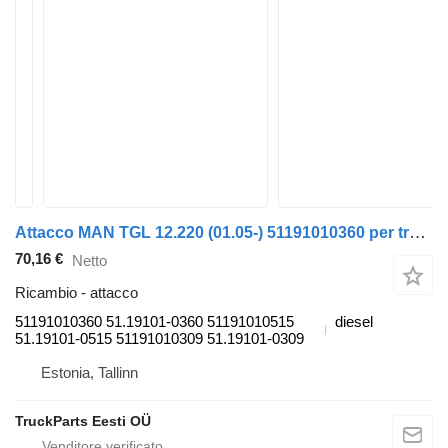
Attacco MAN TGL 12.220 (01.05-) 51191010360 per trattore stradale MAN TGL, TGM, TGS, TGX (2005-2021)
70,16 €
Netto
Ricambio - attacco
51191010360 51.19101-0360 51191010515
diesel
51.19101-0515 51191010309 51.19101-0309
Estonia, Tallinn
TruckParts Eesti OÜ