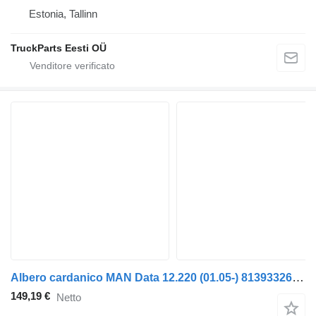
Estonia, Tallinn
TruckParts Eesti OÜ
Albero cardanico MAN Data 12.220 (01.05-) 81393326207 per trattore stradale MAN TGL, TGM, TGS, TGX (2005-2021)
149,19 €
Netto