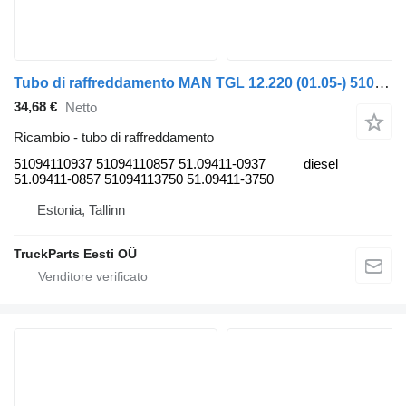
Tubo di raffreddamento MAN TGL 12.220 (01.05-) 51094110937 per trattore stradale MAN TGL, TGM, TGS, TGX (2005-2021)
34,68 €
Netto
Ricambio - tubo di raffreddamento
51094110937 51094110857 51.09411-0937
diesel
51.09411-0857 51094113750 51.09411-3750
Estonia, Tallinn
TruckParts Eesti OÜ