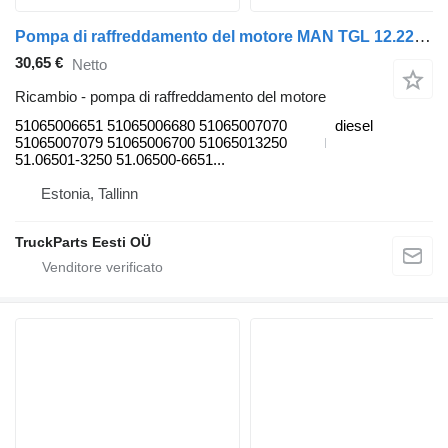
Pompa di raffreddamento del motore MAN TGL 12.220 (01.05-) 51065006651 per trattore stradale MAN TGL, TGM, TGS, TGX (2005-2021)
30,65 €
Netto
Ricambio - pompa di raffreddamento del motore
51065006651 51065006680 51065007070
diesel
51065007079 51065006700 51065013250
51.06501-3250 51.06500-6651...
Estonia, Tallinn
TruckParts Eesti OÜ