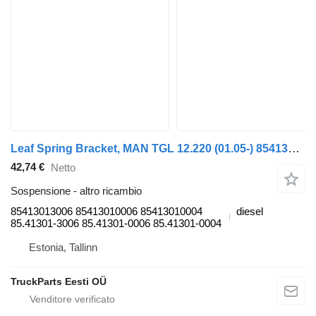
Leaf Spring Bracket, MAN TGL 12.220 (01.05-) 85413013006 per trattore stradale MAN TGL, TGM, TGS, TGX (2005-2021)
42,74 €
Netto
Sospensione - altro ricambio
85413013006 85413010006 85413010004
diesel
85.41301-3006 85.41301-0006 85.41301-0004
Estonia, Tallinn
TruckParts Eesti OÜ