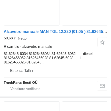
Alzavetro manuale MAN TGL 12.220 (01.05-) 81.62645-6034 per trattore stradale MAN TGL, TGM, TGS, TGX (2005-2021)
59,68 €
Netto
Ricambio - alzavetro manuale
81.62645-6034 81626456034 81.62645-6052
diesel
81626456052 81626456028 81.62645-6028
81626456026 81.62645...
Estonia, Tallinn
TruckParts Eesti OÜ