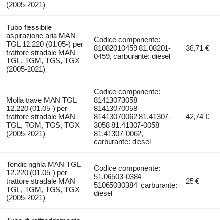
(2005-2021)
Tubo flessibile
aspirazione aria MAN
Codice componente:
TGL 12.220 (01.05-) per
81082010459 81.08201-
38,71 €
trattore stradale MAN
0459, carburante: diesel
TGL, TGM, TGS, TGX
(2005-2021)
Codice componente:
Molla trave MAN TGL
81413073058
12.220 (01.05-) per
81413070058
trattore stradale MAN
81413070062 81.41307-
42,74 €
TGL, TGM, TGS, TGX
3058 81.41307-0058
(2005-2021)
81.41307-0062,
carburante: diesel
Tendicinghia MAN TGL
Codice componente:
12.220 (01.05-) per
51.06503-0384
trattore stradale MAN
25 €
51065030384, carburante:
TGL, TGM, TGS, TGX
diesel
(2005-2021)