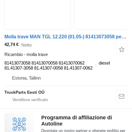
Molla trave MAN TGL 12.220 (01.05-) 81413073058 per trattore stradale MAN TGL, TGM, TGS, TGX (2005-2021)
42,74 €
Netto
Ricambio - molla trave
81413073058 81413070058 81413070062
diesel
81.41307-3058 81.41307-0058 81.41307-0062
Estonia, Tallinn
TruckParts Eesti OÜ
Programma di affiliazione di
Autoline
Diventate un nostro partner e ottenete profitto per