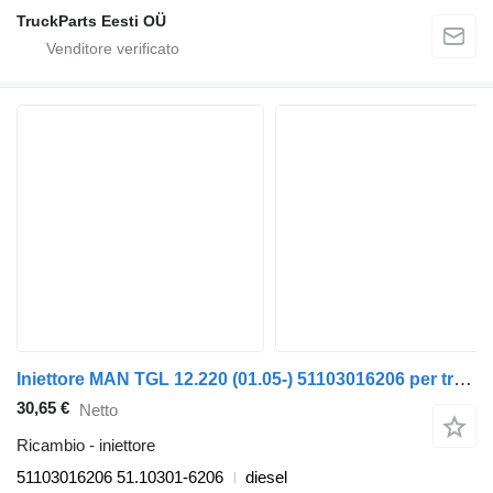
TruckParts Eesti OÜ
Iniettore MAN TGL 12.220 (01.05-) 51103016206 per trattore stradale MAN TGL, TGM, TGS, TGX (2005-2021)
30,65 €
Netto
Ricambio - iniettore
51103016206 51.10301-6206
diesel