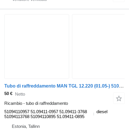
Tubo di raffreddamento MAN TGL 12.220 (01.05-) 51094110957 per trattore stradale MAN TGL, TGM, TGS, TGX (2005-2021)
50 €
Netto
Ricambio - tubo di raffreddamento
51094110957 51.09411-0957 51.09411-3768
diesel
51094113768 51094110895 51.09411-0895
Estonia, Tallinn