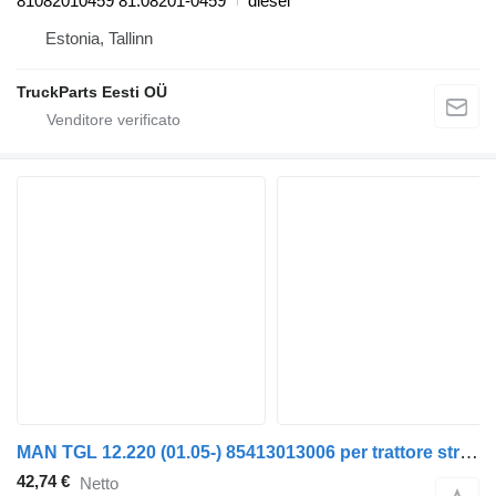
81082010459 81.08201-0459
diesel
Estonia, Tallinn
TruckParts Eesti OÜ
MAN TGL 12.220 (01.05-) 85413013006 per trattore stradale MAN TGL, TGM, TGS, TGX (2005-2021)
42,74 €
Netto