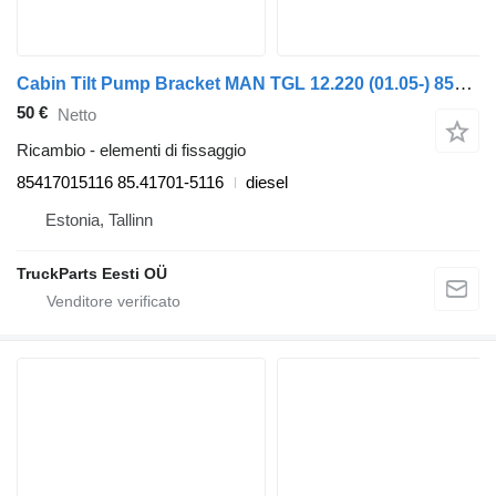
Cabin Tilt Pump Bracket MAN TGL 12.220 (01.05-) 85417015116 per trattore stradale MAN TGL, TGM, TGS, TGX (2005-2021)
50 €
Netto
Ricambio - elementi di fissaggio
85417015116 85.41701-5116
diesel
Estonia, Tallinn
TruckParts Eesti OÜ