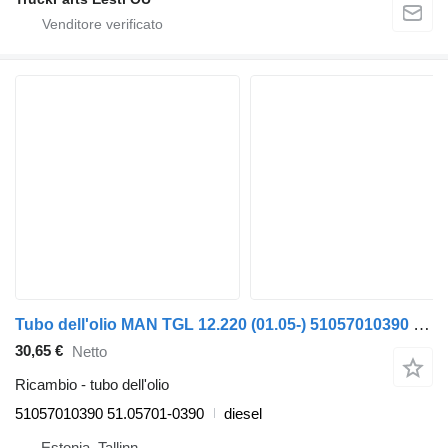
Tubo dell'olio MAN TGL 12.220 (01.05-) 51057010390 per trattore stradale MAN TGL, TGM, TGS, TGX (2005-2021)
30,65 €
Netto
Ricambio - tubo dell'olio
51057010390 51.05701-0390
diesel
Estonia, Tallinn