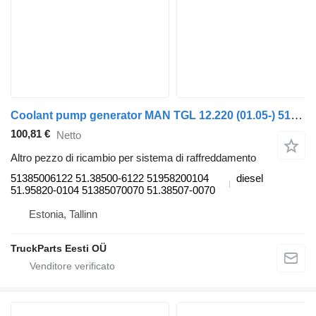
Coolant pump generator MAN TGL 12.220 (01.05-) 51385006122 per trattore stradale MAN TGL, TGM, TGS, TGX (2005-2021)
100,81 €
Netto
Altro pezzo di ricambio per sistema di raffreddamento
51385006122 51.38500-6122 51958200104
diesel
51.95820-0104 51385070070 51.38507-0070
Estonia, Tallinn
TruckParts Eesti OÜ