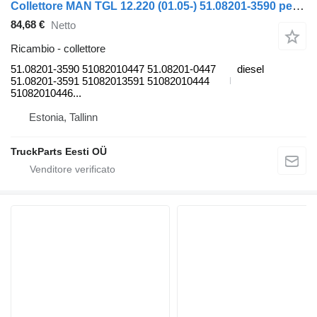
Collettore MAN TGL 12.220 (01.05-) 51.08201-3590 per trattore stradale MAN TGL, TGM, TGS, TGX (2005-2021)
84,68 €
Netto
Ricambio - collettore
51.08201-3590 51082010447 51.08201-0447
diesel
51.08201-3591 51082013591 51082010444
51082010446...
Estonia, Tallinn
TruckParts Eesti OÜ