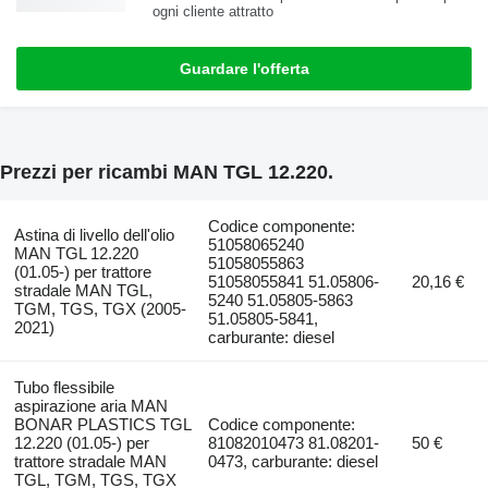
ogni cliente attratto
Guardare l'offerta
Prezzi per ricambi MAN TGL 12.220.
Codice componente:
Astina di livello dell'olio
51058065240
MAN TGL 12.220
51058055863
(01.05-) per trattore
51058055841 51.05806-
20,16 €
stradale MAN TGL,
5240 51.05805-5863
TGM, TGS, TGX (2005-
51.05805-5841,
2021)
carburante: diesel
Tubo flessibile
aspirazione aria MAN
BONAR PLASTICS TGL
Codice componente:
12.220 (01.05-) per
81082010473 81.08201-
50 €
trattore stradale MAN
0473, carburante: diesel
TGL, TGM, TGS, TGX