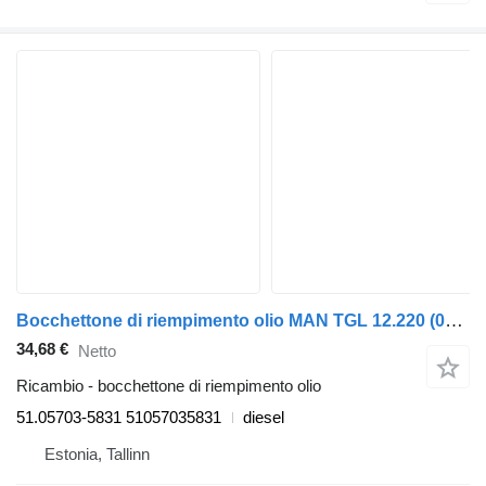
Bocchettone di riempimento olio MAN TGL 12.220 (01.05-) 51.05703-5831 per trattore stradale MAN TGL, TGM, TGS, TGX (2005-2021)
34,68 €
Netto
Ricambio - bocchettone di riempimento olio
51.05703-5831 51057035831
diesel
Estonia, Tallinn