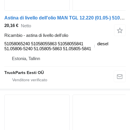
Astina di livello dell'olio MAN TGL 12.220 (01.05-) 51058065240 per trattore stradale MAN TGL, TGM, TGS, TGX (2005-2021)
20,16 €
Netto
Ricambio - astina di livello dell'olio
51058065240 51058055863 51058055841
diesel
51.05806-5240 51.05805-5863 51.05805-5841
Estonia, Tallinn
TruckParts Eesti OÜ