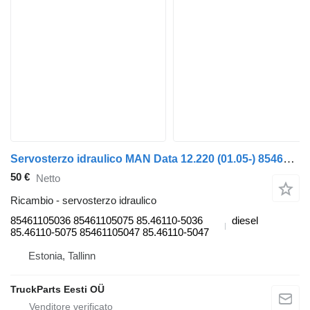
Servosterzo idraulico MAN Data 12.220 (01.05-) 85461105036 per trattore stradale MAN TGL, TGM, TGS, TGX (2005-2021)
50 €
Netto
Ricambio - servosterzo idraulico
85461105036 85461105075 85.46110-5036
diesel
85.46110-5075 85461105047 85.46110-5047
Estonia, Tallinn
TruckParts Eesti OÜ