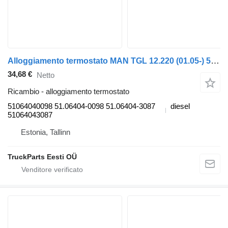
Alloggiamento termostato MAN TGL 12.220 (01.05-) 51064040098 per trattore stradale MAN TGL, TGM, TGS, TGX (2005-2021)
34,68 €
Netto
Ricambio - alloggiamento termostato
51064040098 51.06404-0098 51.06404-3087
diesel
51064043087
Estonia, Tallinn
TruckParts Eesti OÜ