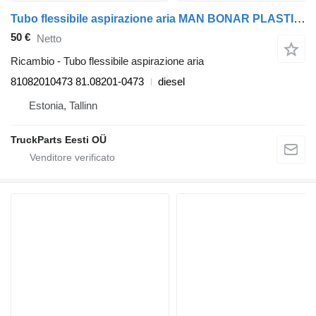
Tubo flessibile aspirazione aria MAN BONAR PLASTICS TGL 12.220 (01.05-) 81082010473 per trattore stradale MAN TGL, TGM, TGS, TGX (2005-2021)
50 €
Netto
Ricambio - Tubo flessibile aspirazione aria
81082010473 81.08201-0473
diesel
Estonia, Tallinn
TruckParts Eesti OÜ