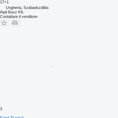
17+1
Ungheria, Szabadszállás
Áipli Busz Kft.
Contattare il venditore
3
Ford Transit