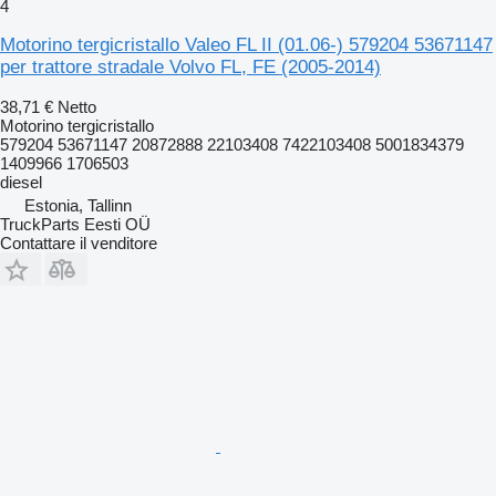
4
Motorino tergicristallo Valeo FL II (01.06-) 579204 53671147
per trattore stradale Volvo FL, FE (2005-2014)
38,71 €
Netto
Motorino tergicristallo
579204 53671147 20872888 22103408 7422103408 5001834379
1409966 1706503
diesel
Estonia, Tallinn
TruckParts Eesti OÜ
Contattare il venditore