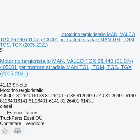
motorino tergicristallo MAN, VALEO
TGX 26.440 (01.07-) 405001 per trattore stradale MAN TGL, TGM,
TGS, TGX (2005-2021)
5
Motorino tergicristallo MAN, VALEO TGX 26.440 (01.07-)
405001 per trattore stradale MAN TGL, TGM, TGS, TGX
(2005-2021)
41,13 €
Netto
Motorino tergicristallo
405001 81264016138 81.26401-6138 81264016140 81.26401-6140
81264016141 81.26401-6141 81.26401-6143...
diesel
Estonia, Tallinn
TruckParts Eesti OÜ
Contattare il venditore