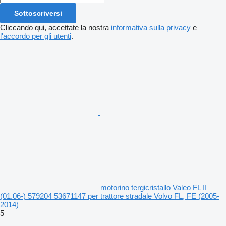
Sottoscriversi
Cliccando qui, accettate la nostra
informativa sulla privacy
e
l'accordo per gli utenti
.
motorino tergicristallo Valeo FL II
(01.06-) 579204 53671147 per trattore stradale Volvo FL, FE (2005-
2014)
5