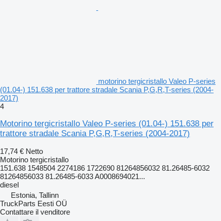
motorino tergicristallo Valeo P-series
(01.04-) 151.638 per trattore stradale Scania P,G,R,T-series (2004-
2017)
4
Motorino tergicristallo Valeo P-series (01.04-) 151.638 per
trattore stradale Scania P,G,R,T-series (2004-2017)
17,74 €
Netto
Motorino tergicristallo
151.638 1548504 2274186 1722690 81264856032 81.26485-6032
81264856033 81.26485-6033 A0008694021...
diesel
Estonia, Tallinn
TruckParts Eesti OÜ
Contattare il venditore