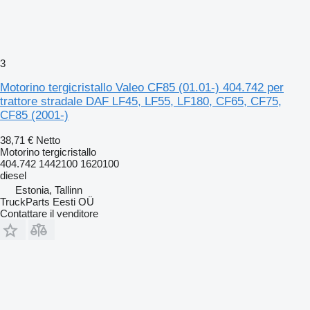
3
Motorino tergicristallo Valeo CF85 (01.01-) 404.742 per
trattore stradale DAF LF45, LF55, LF180, CF65, CF75,
CF85 (2001-)
38,71 €
Netto
Motorino tergicristallo
404.742 1442100 1620100
diesel
Estonia, Tallinn
TruckParts Eesti OÜ
Contattare il venditore