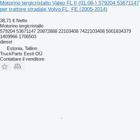
Motorino tergicristallo Valeo FL II (01.06-) 579204 53671147
per trattore stradale Volvo FL, FE (2005-2014)
38,71 €
Netto
Motorino tergicristallo
579204 53671147 20872888 22103408 7422103408 5001834379
1409966 1706503
diesel
Estonia, Tallinn
TruckParts Eesti OÜ
Contattare il venditore