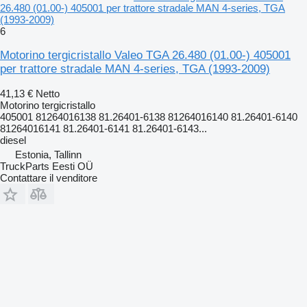
26.480 (01.00-) 405001 per trattore stradale MAN 4-series, TGA
(1993-2009)
6
Motorino tergicristallo Valeo TGA 26.480 (01.00-) 405001
per trattore stradale MAN 4-series, TGA (1993-2009)
41,13 €
Netto
Motorino tergicristallo
405001 81264016138 81.26401-6138 81264016140 81.26401-6140
81264016141 81.26401-6141 81.26401-6143...
diesel
Estonia, Tallinn
TruckParts Eesti OÜ
Contattare il venditore