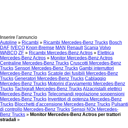
Inserire l'annuncio
Autoline
»
Ricambi
»
Ricambi Mercedes-Benz Trucks
Bosch
DAF
IVECO
Knorr-Bremse
MAN
Renault
Scania
Volvo
WABCO
ZF
»
Ricambi Mercedes-Benz Actros
»
Elettrica
Mercedes-Benz Actros
»
Monitor Mercedes-Benz Actros
Centraline Mercedes-Benz Trucks
Cruscotti Mercedes-Benz
Trucks
Sensori Mercedes-Benz Trucks
Gambi interruttori
Mercedes-Benz Trucks
Scatole dei fusibili Mercedes-Benz
Trucks
Generatori Mercedes-Benz Trucks
Cablaggio
Mercedes-Benz Trucks
Motorini d'avviamento Mercedes-Benz
Trucks
Tachigrafi Mercedes-Benz Trucks
Alzacristalli elettrici
Mercedes-Benz Trucks
Telecomandi regolazione sospensioni
Mercedes-Benz Trucks
Invertitori di potenza Mercedes-Benz
Trucks
Blocchetti d'accensione Mercedes-Benz Trucks
Pulsanti
di controllo Mercedes-Benz Trucks
Sensoi NOx Mercedes-
Benz Trucks
»
Monitor Mercedes-Benz Actros per trattori
stradali
»