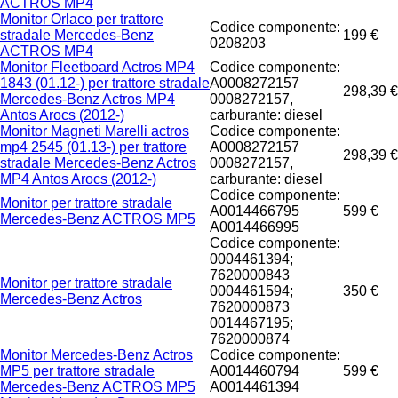
ACTROS MP4
Monitor Orlaco per trattore
Codice componente:
stradale Mercedes-Benz
199 €
0208203
ACTROS MP4
Monitor Fleetboard Actros MP4
Codice componente:
1843 (01.12-) per trattore stradale
A0008272157
298,39 €
Mercedes-Benz Actros MP4
0008272157,
Antos Arocs (2012-)
carburante: diesel
Monitor Magneti Marelli actros
Codice componente:
mp4 2545 (01.13-) per trattore
A0008272157
298,39 €
stradale Mercedes-Benz Actros
0008272157,
MP4 Antos Arocs (2012-)
carburante: diesel
Codice componente:
Monitor per trattore stradale
A0014466795
599 €
Mercedes-Benz ACTROS MP5
A0014466995
Codice componente:
0004461394;
7620000843
Monitor per trattore stradale
0004461594;
350 €
Mercedes-Benz Actros
7620000873
0014467195;
7620000874
Monitor Mercedes-Benz Actros
Codice componente:
MP5 per trattore stradale
A0014460794
599 €
Mercedes-Benz ACTROS MP5
A0014461394