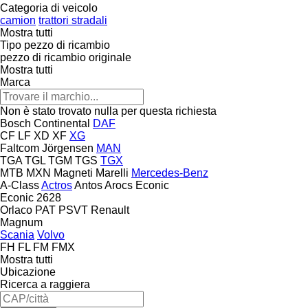
Categoria di veicolo
camion
trattori stradali
Mostra tutti
Tipo pezzo di ricambio
pezzo di ricambio originale
Mostra tutti
Marca
Non è stato trovato nulla per questa richiesta
Bosch
Continental
DAF
CF
LF
XD
XF
XG
Faltcom
Jörgensen
MAN
TGA
TGL
TGM
TGS
TGX
MTB
MXN
Magneti Marelli
Mercedes-Benz
A-Class
Actros
Antos
Arocs
Econic
Econic 2628
Orlaco
PAT
PSVT
Renault
Magnum
Scania
Volvo
FH
FL
FM
FMX
Mostra tutti
Ubicazione
Ricerca a raggiera