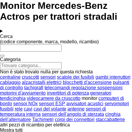
Monitor Mercedes-Benz
Actros per trattori stradali
Cerca
(codice componente, marca, modello, ricambio)
Categoria
Non è stato trovato nulla per questa richiesta
centraline
cruscotti
sensori
scatole dei fusibili
gambi interruttori
cablaggio
alzacristalli elettrici
blocchetti d'accensione
pulsanti
di controllo
tachigrafi
telecomandi regolazione sospensioni
motorini d'avviamento
invertitori di potenza
generatori
tendicinghia
videocamere da cruscotto
monitor
computeri di
bordo
sensoi NOx
sensori ESP
avvisatori acustici
servomotori
fusibili
rele
cavi
cavi del volante
antenne
sensori di
temperatura interna
sensori dell'angolo di sterzata
cinghia
dell'alternatore
Tachimetri
corpi dei connettori
staccabatterie
altri pezzi di ricambio per elettrica
Mostra tutti