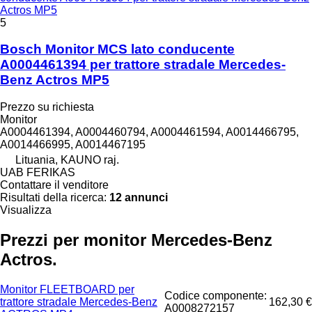
Actros MP5
5
Bosch Monitor MCS lato conducente
A0004461394 per trattore stradale Mercedes-
Benz Actros MP5
Prezzo su richiesta
Monitor
A0004461394, A0004460794, A0004461594, A0014466795,
A0014466995, A0014467195
Lituania, KAUNO raj.
UAB FERIKAS
Contattare il venditore
Risultati della ricerca:
12 annunci
Visualizza
Prezzi per monitor Mercedes-Benz
Actros.
Monitor FLEETBOARD per
Codice componente:
trattore stradale Mercedes-Benz
162,30 €
A0008272157