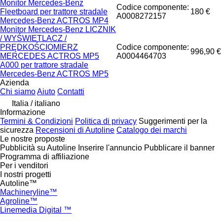
Monitor Mercedes-Benz
Codice componente:
Fleetboard per trattore stradale
180 €
A0008272157
Mercedes-Benz ACTROS MP4
Monitor Mercedes-Benz LICZNIK
/ WYŚWIETLACZ /
PRĘDKOŚCIOMIERZ
Codice componente:
996,90 €
MERCEDES ACTROS MP5
A0004464703
A000 per trattore stradale
Mercedes-Benz ACTROS MP5
Azienda
Chi siamo
Aiuto
Contatti
Italia / italiano
Informazione
Termini & Condizioni
Politica di privacy
Suggerimenti per la
sicurezza
Recensioni di Autoline
Catalogo dei marchi
Le nostre proposte
Pubblicità su Autoline
Inserire l'annuncio
Pubblicare il banner
Programma di affiliazione
Per i venditori
I nostri progetti
Autoline™
Machineryline™
Agroline™
Linemedia Digital ™