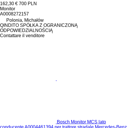
162,30 €
700 PLN
Monitor
A0008272157
Polonia, Michałów
QINDITO SPÓŁKA Z OGRANICZONĄ
ODPOWIEDZIALNOŚCIĄ
Contattare il venditore
Bosch Monitor MCS lato
conducente A0004461394 per trattore stradale Mercedes-Benz