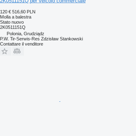
2K0511151Q per veicolo commerciale
120 €
516,60 PLN
Molla a balestra
Stato
nuovo
2K0511151Q
Polonia, Grudziądz
P.W. Tir-Serwis-Res Zdzisław Stankowski
Contattare il venditore