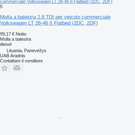
commerciale Volkswagen LT 28-46 II Flatbed (2DC, 2DF)
5
Molla a balestra 2.8 TDI per veicolo commerciale
Volkswagen LT 28-46 II Flatbed (2DC, 2DF)
99,17 €
Netto
Molla a balestra
diesel
Lituania, Panevėžys
UAB Aradnis
Contattare il venditore