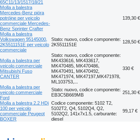
65C11/13/1517/18/21
Molla a balestra
Mercedes-Benz pióra
potrójne per veicolo
139,30 €
commerciale Mercedes-
Benz Sprinter Crafter
Molla a balestra
Volkswagen 95145000,
Stato: nuovo, codice componente:
128,50 €
2K5511151E per veicolo
2K5511151E
commerciale
Stato: nuovo, codice componente:
Molla a balestra per
MK433616, MK433617,
veicolo commerciale
MK470485, MK470486,
330 €
Mitsubishi Fuso
MK470491, MK470492,
CANTER
MK471974, MK47197,MK471978,
ML103753,...
Molla a balestra per
Stato: nuovo, codice componente:
veicolo commerciale
251,30 €
EB3C5B669MB
Ford
Molla a balestra 2.2 HDi
Codice componente: 5102 T2,
100 per veicolo
5102T2, Q4, 5102Q4, Q2,
99,17 €
commerciale Peugeot
5102Q2, 141x7x1.5, carburante:
BOXER
diesel