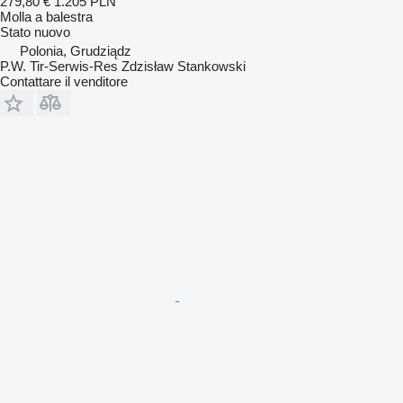
279,80 €
1.205 PLN
Molla a balestra
Stato
nuovo
Polonia, Grudziądz
P.W. Tir-Serwis-Res Zdzisław Stankowski
Contattare il venditore