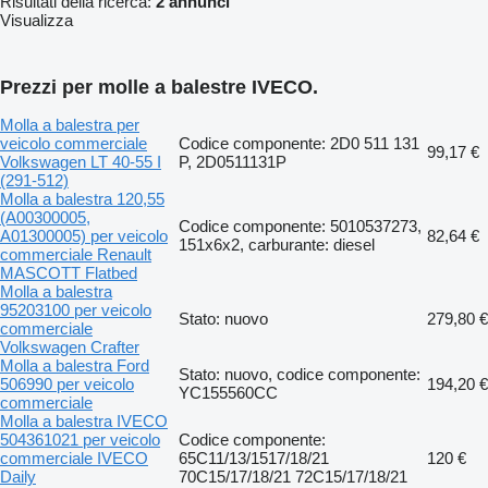
Risultati della ricerca:
2 annunci
Visualizza
Prezzi per molle a balestre IVECO.
Molla a balestra per
veicolo commerciale
Codice componente: 2D0 511 131
99,17 €
Volkswagen LT 40-55 I
P, 2D0511131P
(291-512)
Molla a balestra 120,55
(A00300005,
Codice componente: 5010537273,
A01300005) per veicolo
82,64 €
151x6x2, carburante: diesel
commerciale Renault
MASCOTT Flatbed
Molla a balestra
95203100 per veicolo
Stato: nuovo
279,80 €
commerciale
Volkswagen Crafter
Molla a balestra Ford
Stato: nuovo, codice componente:
506990 per veicolo
194,20 €
YC155560CC
commerciale
Molla a balestra IVECO
504361021 per veicolo
Codice componente:
commerciale IVECO
65C11/13/1517/18/21
120 €
Daily
70C15/17/18/21 72C15/17/18/21