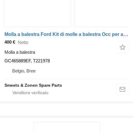
Molla a balestra Ford Kit di molle a balestra Occ per assale posteriore sinistro GC465889EF per camion
400 €
Netto
Molla a balestra
GC465889EF, T221978
Belgio, Bree
Smeets & Zonen Spare Parts