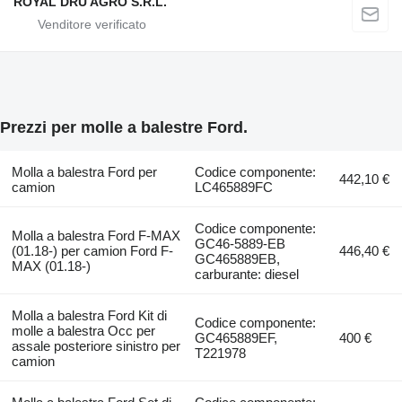
ROYAL DRU AGRO S.R.L.
Prezzi per molle a balestre Ford.
Molla a balestra Ford per
Codice componente:
442,10 €
camion
LC465889FC
Codice componente:
Molla a balestra Ford F-MAX
GC46-5889-EB
(01.18-) per camion Ford F-
446,40 €
GC465889EB,
MAX (01.18-)
carburante: diesel
Molla a balestra Ford Kit di
Codice componente:
molle a balestra Occ per
GC465889EF,
400 €
assale posteriore sinistro per
T221978
camion