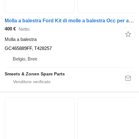
Molla a balestra Ford Kit di molle a balestra Occ per assale posteriore destro GC465889FF per camion
400 €
Netto
Molla a balestra
GC465889FF, T428257
Belgio, Bree
Smeets & Zonen Spare Parts