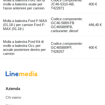
Molla a balestra Ford Set di
Codice componente:
molle a balestra usate per
JC46-5310-AB,
400 €
l'asse anteriore per camion
T422871
Codice componente:
Molla a balestra Ford F-MAX
GC46-5889-FB
(01.18-) per camion Ford F-
446,40 €
GC465889FB,
MAX (01.18-)
carburante: diesel
Molla a balestra Ford Kit di
Codice componente:
molle a balestra Occ per
GC465889FF,
400 €
assale posteriore destro per
T428257
camion
Azienda
Chi siamo