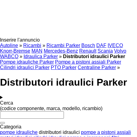
Inserire l'annuncio
Autoline
»
Ricambi
»
Ricambi Parker
Bosch
DAF
IVECO
Knorr-Bremse
MAN
Mercedes-Benz
Renault
Scania
Volvo
WABCO
»
Idraulica Parker
»
Distributori idraulici Parker
Pompe idrauliche Parker
Pompe a pistoni assiali Parker
Cilindri idraulici Parker
PTO Parker
Centraline Parker
»
Distributori idraulici Parker
Cerca
(codice componente, marca, modello, ricambio)
Categoria
pompe idrauliche
distributori idraulici
pompe a pistoni assiali