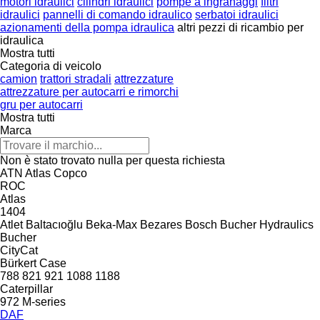
motori idraulici
cilindri idraulici
pompe a ingranaggi
filtri
idraulici
pannelli di comando idraulico
serbatoi idraulici
azionamenti della pompa idraulica
altri pezzi di ricambio per
idraulica
Mostra tutti
Categoria di veicolo
camion
trattori stradali
attrezzature
attrezzature per autocarri e rimorchi
gru per autocarri
Mostra tutti
Marca
Non è stato trovato nulla per questa richiesta
ATN
Atlas Copco
ROC
Atlas
1404
Atlet
Baltacıoğlu
Beka-Max
Bezares
Bosch
Bucher Hydraulics
Bucher
CityCat
Bürkert
Case
788
821
921
1088
1188
Caterpillar
972
M-series
DAF