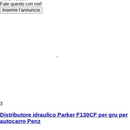
Fate questo con noi!
Inserire l'annuncio
3
Distributore idraulico Parker F130CF per gru per
autocarro Penz