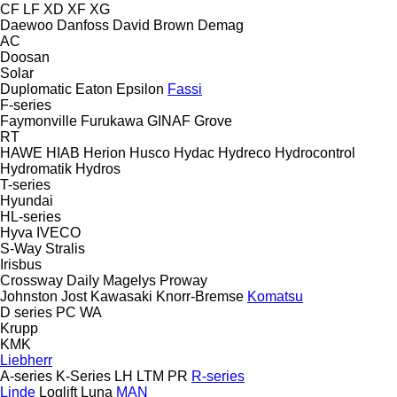
CF
LF
XD
XF
XG
Daewoo
Danfoss
David Brown
Demag
AC
Doosan
Solar
Duplomatic
Eaton
Epsilon
Fassi
F-series
Faymonville
Furukawa
GINAF
Grove
RT
HAWE
HIAB
Herion
Husco
Hydac
Hydreco
Hydrocontrol
Hydromatik
Hydros
T-series
Hyundai
HL-series
Hyva
IVECO
S-Way
Stralis
Irisbus
Crossway
Daily
Magelys
Proway
Johnston
Jost
Kawasaki
Knorr-Bremse
Komatsu
D series
PC
WA
Krupp
KMK
Liebherr
A-series
K-Series
LH
LTM
PR
R-series
Linde
Loglift
Luna
MAN