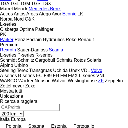
TGA
TGL
TGM
TGS
TGX
Marrel
Menck
Mercedes-Benz
Actros
Antos
Arocs
Atego
Axor
Econic
LK
Norba
Nord
O&K
L-series
Olsbergs
Optima
Palfinger
PK
Parker
Penz
Poclain Hydraulics
Reko
Renault
Premium
Rexroth
Sauer-Danfoss
Scania
L-series
P-series
R-series
Schmidt
Schmitz Cargobull
Schmitz Rotos
Solaris
Alpino
Urbino
Sterling
Terex
Transgruas
Uchida
Unex
VDL
Volvo
A-series
B-series
EC
F89
FH
FM
FMX
L-series
VNL
WABCO
Wacker Neuson
Walvoil
Westinghouse
ZF
Zeppelin
Zettelmeyer
Zexel
Mostra tutti
Ubicazione
Ricerca a raggiera
Italia
Europa
Polonia
Spagna
Estonia
Portogallo