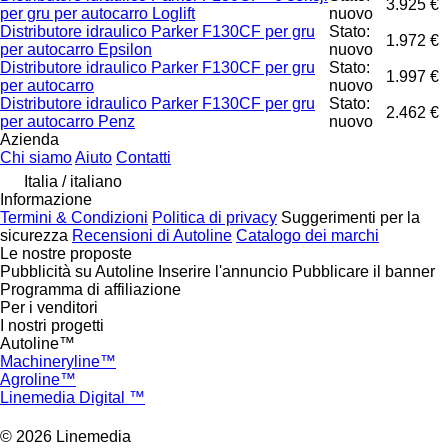
3.925 €
per gru per autocarro Loglift
nuovo
Distributore idraulico Parker F130CF per gru
Stato:
1.972 €
per autocarro Epsilon
nuovo
Distributore idraulico Parker F130CF per gru
Stato:
1.997 €
per autocarro
nuovo
Distributore idraulico Parker F130CF per gru
Stato:
2.462 €
per autocarro Penz
nuovo
Azienda
Chi siamo
Aiuto
Contatti
Italia / italiano
Informazione
Termini & Condizioni
Politica di privacy
Suggerimenti per la
sicurezza
Recensioni di Autoline
Catalogo dei marchi
Le nostre proposte
Pubblicità su Autoline
Inserire l'annuncio
Pubblicare il banner
Programma di affiliazione
Per i venditori
I nostri progetti
Autoline™
Machineryline™
Agroline™
Linemedia Digital ™
© 2026 Linemedia