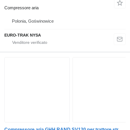
Compressore aria
Polonia, Goświnowice
EURO-TRAK NYSA
Compressore aria GHH RAND SV120 per trattore stradale Scania