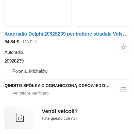
Autoradio Delphi 20928239 per trattore stradale Volvo FH
34,84 €
150 PLN
Autoradio
20928239
Polonia, Michałów
QINDITO SPÓŁKA Z OGRANICZONĄ ODPOWIEDZIALNOŚCIĄ
Vendi veicoli?
Fate questo con noi!