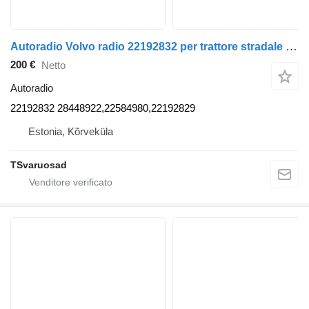
Autoradio Volvo radio 22192832 per trattore stradale Volvo FH 4
200 €
Netto
Autoradio
22192832 28448922,22584980,22192829
Estonia, Kõrveküla
TSvaruosad