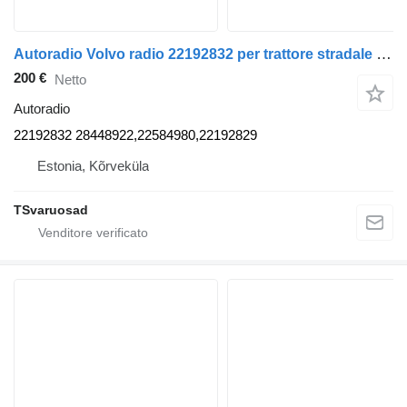
Autoradio Volvo radio 22192832 per trattore stradale Volvo FH
200 €
Netto
Autoradio
22192832 28448922,22584980,22192829
Estonia, Kõrveküla
TSvaruosad