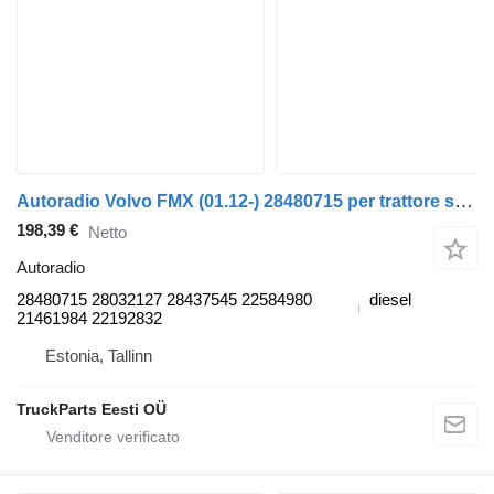
Autoradio Volvo FMX (01.12-) 28480715 per trattore stradale Volvo FH, FM, FMX-4 series (2013-)
198,39 €
Netto
Autoradio
28480715 28032127 28437545 22584980
diesel
21461984 22192832
Estonia, Tallinn
TruckParts Eesti OÜ