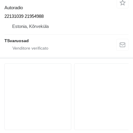
Autoradio
22131039 21954988
Estonia, Kõrveküla
TSvaruosad