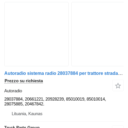
Autoradio sistema radio 28037884 per trattore stradale Volvo FH12, FH13
Prezzo su richiesta
Autoradio
28037884, 20661221, 20928239, 85010019, 85010014,
28075885, 20467842.
Lituania, Kaunas
Truck Parts Group