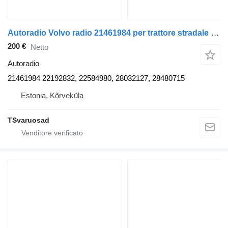
Autoradio Volvo radio 21461984 per trattore stradale Volvo FH
200 €
Netto
Autoradio
21461984 22192832, 22584980, 28032127, 28480715
Estonia, Kõrveküla
TSvaruosad