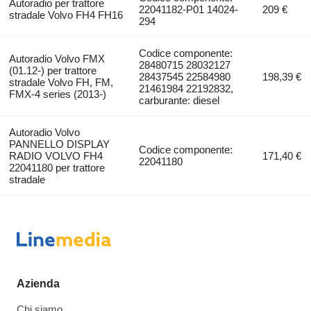
Autoradio per trattore
22041182-P01 14024-
209 €
stradale Volvo FH4 FH16
294
Codice componente:
Autoradio Volvo FMX
28480715 28032127
(01.12-) per trattore
28437545 22584980
198,39 €
stradale Volvo FH, FM,
21461984 22192832,
FMX-4 series (2013-)
carburante: diesel
Autoradio Volvo
PANNELLO DISPLAY
Codice componente:
RADIO VOLVO FH4
171,40 €
22041180
22041180 per trattore
stradale
Azienda
Chi siamo