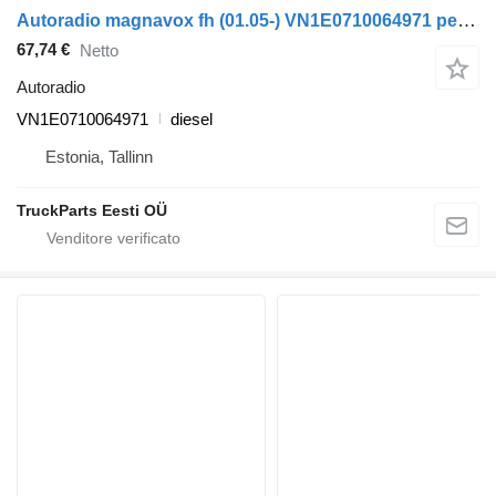
Autoradio magnavox fh (01.05-) VN1E0710064971 per trattore stradale Volvo FH12, FH16, NH12, FH, VNL780 (1993-2014)
67,74 €
Netto
Autoradio
VN1E0710064971
diesel
Estonia, Tallinn
TruckParts Eesti OÜ