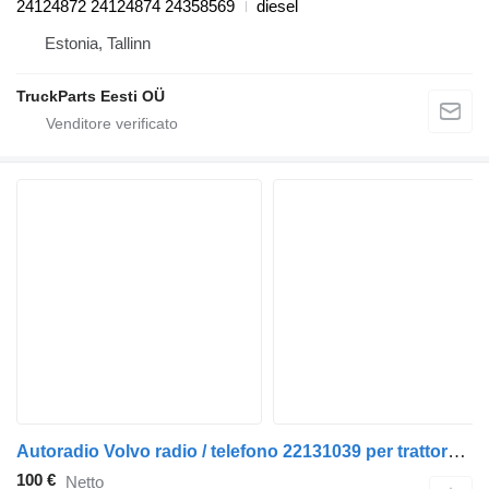
24124872 24124874 24358569
diesel
Estonia, Tallinn
TruckParts Eesti OÜ
Autoradio Volvo radio / telefono 22131039 per trattore stradale Volvo FH
100 €
Netto