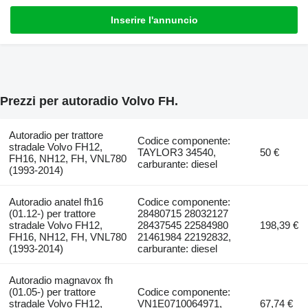
Inserire l'annuncio
Prezzi per autoradio Volvo FH.
Autoradio per trattore
Codice componente:
stradale Volvo FH12,
TAYLOR3 34540,
50 €
FH16, NH12, FH, VNL780
carburante: diesel
(1993-2014)
Autoradio anatel fh16
Codice componente:
(01.12-) per trattore
28480715 28032127
stradale Volvo FH12,
28437545 22584980
198,39 €
FH16, NH12, FH, VNL780
21461984 22192832,
(1993-2014)
carburante: diesel
Autoradio magnavox fh
(01.05-) per trattore
Codice componente:
stradale Volvo FH12,
VN1E0710064971,
67,74 €