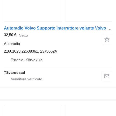
Autoradio Volvo Supporto interruttore volante Volvo 21601029 per trattore stradale Volvo FH
32,50 €
Netto
Autoradio
21601029 22608061, 23796624
Estonia, Kõrveküla
TSvaruosad