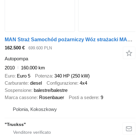
MAN Straż Samochód pożarniczy Wóz strażacki MAN TGM 18.340 GCBA 4x4
162.500 €
699.600 PLN
Autopompa
2010
160.000 km
Euro
Euro 5
Potenza
340 HP (250 kW)
Carburante
diesel
Configurazione
4x4
Sospensione
balestre/balestre
Marca cassone
Rosenbauer
Posti a sedere
9
Polonia, Kokoszkowy
"Truckss"