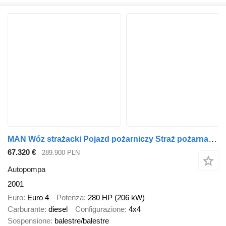
MAN Wóz strażacki Pojazd pożarniczy Straż pożarna MAN 18.284 GCBA 4x
67.320 €
289.900 PLN
Autopompa
2001
Euro
Euro 4
Potenza
280 HP (206 kW)
Carburante
diesel
Configurazione
4x4
Sospensione
balestre/balestre