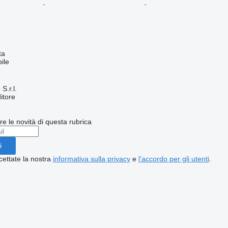
ta
ile
S.r.l.
itore
ere le novità di questa rubrica
i
cettate la nostra
informativa sulla privacy
e
l'accordo per gli utenti
.