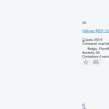
16
Valvan REF:2
250 €
Container scarrab
Belgio, Floref
Auctelia SA
Contattare il vend
M
18