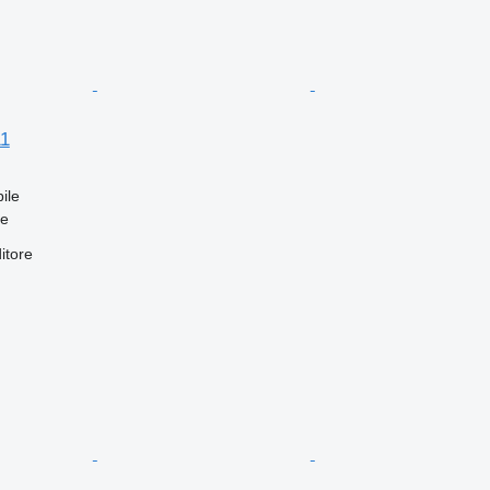
11
ile
fe
itore