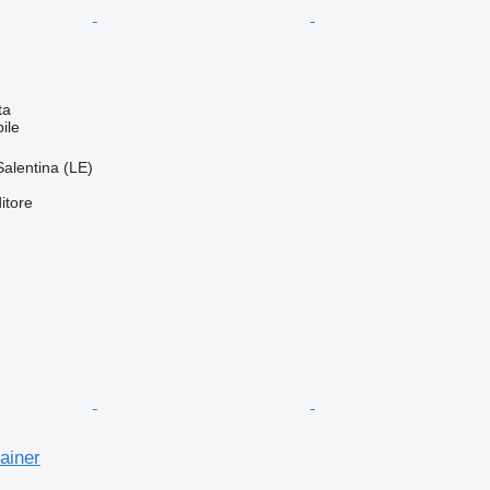
ta
ile
Salentina (LE)
itore
ainer