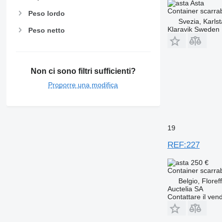
Asta
Container scarrab
Peso lordo
Svezia, Karls
Klaravik Sweden
Peso netto
Non ci sono filtri sufficienti?
Proporre una modifica
19
REF:227
250 €
Container scarrab
Belgio, Floref
Auctelia SA
Contattare il vend