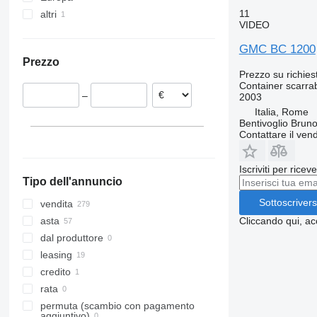
11
altri
Paesi Bassi
VIDEO
Germania
Ucraina
GMC BC 1200
Belgio
Prezzo
Finlandia
Prezzo su richies
Danimarca
Container scarrab
–
2003
Svezia
Italia, Rome
Francia
Bentivoglio Bruno 
Norvegia
Contattare il vend
Mostra tutti
Iscriviti per ricev
Tipo dell'annuncio
Sottoscrivers
vendita
Cliccando qui, ac
asta
dal produttore
leasing
credito
rata
permuta (scambio con pagamento
aggiuntivo)