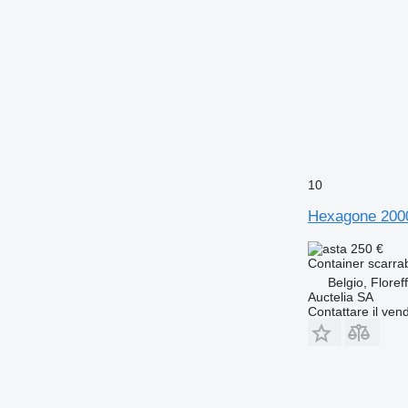
10
Hexagone 200
250 €
Container scarrab
Belgio, Floref
Auctelia SA
Contattare il vend