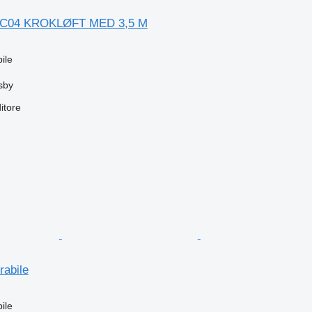
T C04 KROKLØFT MED 3,5 M
ile
sby
itore
rabile
ile