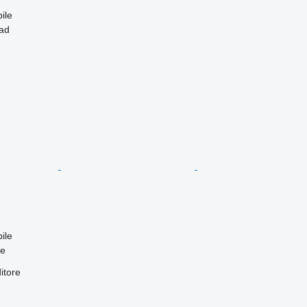
ile
tad
ile
fe
itore