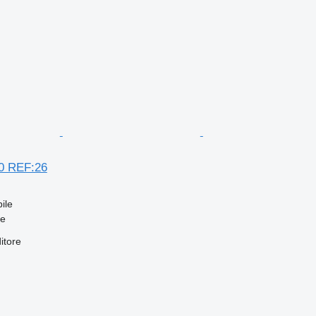
0 REF:26
ile
fe
itore