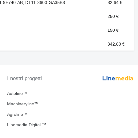
T-9E740-AB, DT11-3600-GA35B8
82,64 €
250 €
150 €
342,80 €
I nostri progetti
Autoline™
Machineryline™
Agroline™
Linemedia Digital ™