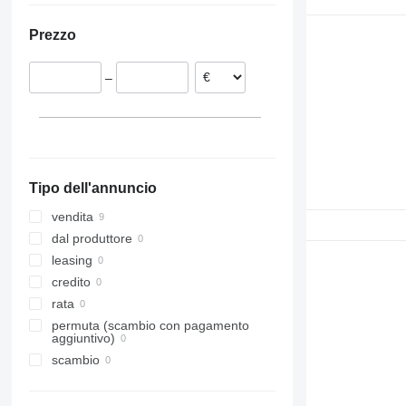
Spagna
Prezzo
Polonia
Lituania
–
Belgio
Tipo dell'annuncio
vendita
dal produttore
leasing
credito
rata
permuta (scambio con pagamento
aggiuntivo)
scambio