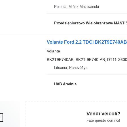
Polonia, Mińsk Mazowiecki
Przedsiębiorstwo Wielobranżowe MANTI
Volante Ford 2.2 TDCi BK2T9E740AB 
Volante
BK2T9E740AB, BK2T-9E740-AB, DT11-360
Lituania, Panevėžys
UAB Aradnis
Vendi veicoli?
Fate questo con noi!